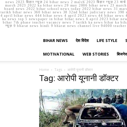
news 2023 बिहार न्यूज़ 24 bihar news 2 march 2023 बिहार न्यूज़ 23 
march 2023 2022 ka bihar news 29 may 2006 bihar news 23 march b
board news 2022 bihar school news today 2022 bihar news 31 marc
tarikh bihar news 360 bihar news 38 32nd bihar judiciary news 390 s
4 april bihar news 444 bihar news 4 april 2023 news 44 bihar news 4
ka news top 5 newspaper in bihar bihar news 6 april 2023 bihar ne
bihar 7th phase teacher vacancy news 7 tarikh ka news bihar ka bih
न्यूज़ 9 bharat news hindi 9 bharat news channel live 94000 teach
BIHAR NEWS
देश विदेश
LIFE STYLE
MOTIVATIONAL
WEB STORIES
बिजने
Home
Tags
आरोपी यूनानी डॉक्टर
Tag: आरोपी यूनानी डॉक्टर