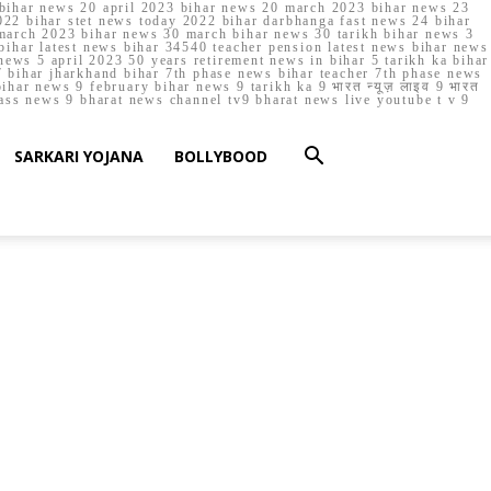
023 bihar news 20 april 2023 bihar news 20 march 2023 bihar news 23
22 bihar stet news today 2022 bihar darbhanga fast news 24 bihar
march 2023 bihar news 30 march bihar news 30 tarikh bihar news 3
bihar latest news bihar 34540 teacher pension latest news bihar news
ews 5 april 2023 50 years retirement news in bihar 5 tarikh ka bihar
 bihar jharkhand bihar 7th phase news bihar teacher 7th phase news
ar news 9 february bihar news 9 tarikh ka 9 भारत न्यूज़ लाइव 9 भारत
lass news 9 bharat news channel tv9 bharat news live youtube t v 9
SARKARI YOJANA
BOLLYBOOD