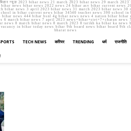
मार्च बिहार न्यूज़ 2023 bihar news 21 march 2023 bihar news 29 march 2
ihar news bihar news 2022 news 24 bihar asv bihar current news 20
h bihar news 3 april 2023 bihar news 31 march 2023 bihar news 30 
chool in bihar current news bihar 34540 teacher news 390 school in 
 bihar news 444 bihar bsnl 4g bihar news news 4 nation bihar bihar n
ws 6 march bihar news 7 april 2023 news+bihar+stet+7+charan news 7
ar news 8 march bihar news 8 march 2023 8 tarikh ka bihar ka news bih
er vacancy in bihar today news bihar 9th board news bihar board 9th c
bharat news
SPORTS
TECH NEWS
करियर
TRENDING
धर्म
राजनीति
स