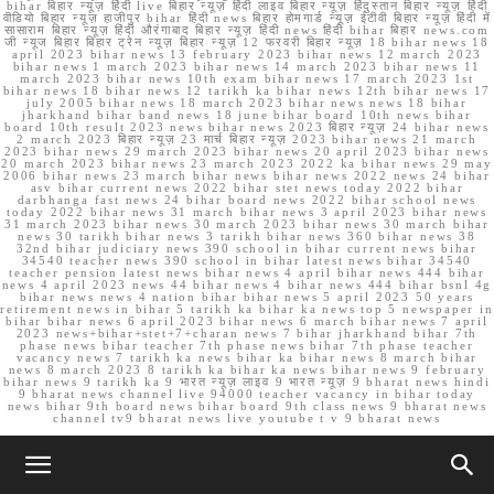
bihar बिहार न्यूज़ हिंदी live बिहार न्यूज़ हिंदी लाइव बिहार न्यूज़ हिंदुस्तान बिहार न्यूज़ हिंदी
वीडियो बिहार न्यूज़ हाजीपुर bihar हिंदी news बिहार होमगार्ड न्यूज़ ईटीवी बिहार न्यूज़ हिंदी में
सासाराम बिहार न्यूज़ हिंदी औरंगाबाद बिहार न्यूज़ हिंदी news हिंदी bihar बिहार news.com
जी न्यूज बिहार बिहार ट्रेन न्यूज़ बिहार न्यूज़ 12 फरवरी बिहार न्यूज़ 18 bihar news 18
april 2023 bihar news 13 february 2023 bihar news 12 march 2023
bihar news 1 march 2023 bihar news 14 march 2023 bihar news 11
march 2023 bihar news 10th exam bihar news 17 march 2023 1st
bihar news 18 bihar news 12 tarikh ka bihar news 12th bihar news 17
july 2005 bihar news 18 march 2023 bihar news news 18 bihar
jharkhand bihar band news 18 june bihar board 10th news bihar
board 10th result 2023 news bihar news 2023 बिहार न्यूज़ 24 bihar news
2 march 2023 बिहार न्यूज़ 23 मार्च बिहार न्यूज़ 2023 bihar news 21 march
2023 bihar news 29 march 2023 bihar news 20 april 2023 bihar news
20 march 2023 bihar news 23 march 2023 2022 ka bihar news 29 may
2006 bihar news 23 march bihar news bihar news 2022 news 24 bihar
asv bihar current news 2022 bihar stet news today 2022 bihar
darbhanga fast news 24 bihar board news 2022 bihar school news
today 2022 bihar news 31 march bihar news 3 april 2023 bihar news
31 march 2023 bihar news 30 march 2023 bihar news 30 march bihar
news 30 tarikh bihar news 3 tarikh bihar news 360 bihar news 38
32nd bihar judiciary news 390 school in bihar current news bihar
34540 teacher news 390 school in bihar latest news bihar 34540
teacher pension latest news bihar news 4 april bihar news 444 bihar
news 4 april 2023 news 44 bihar news 4 bihar news 444 bihar bsnl 4g
bihar news news 4 nation bihar bihar news 5 april 2023 50 years
retirement news in bihar 5 tarikh ka bihar ka news top 5 newspaper in
bihar bihar news 6 april 2023 bihar news 6 march bihar news 7 april
2023 news+bihar+stet+7+charan news 7 bihar jharkhand bihar 7th
phase news bihar teacher 7th phase news bihar 7th phase teacher
vacancy news 7 tarikh ka news bihar ka bihar news 8 march bihar
news 8 march 2023 8 tarikh ka bihar ka news bihar news 9 february
bihar news 9 tarikh ka 9 भारत न्यूज़ लाइव 9 भारत न्यूज़ 9 bharat news hindi
9 bharat news channel live 94000 teacher vacancy in bihar today
news bihar 9th board news bihar board 9th class news 9 bharat news
channel tv9 bharat news live youtube t v 9 bharat news