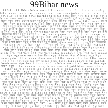
99Bihar news
99Bihar 99 Bihar bihar news bihar news in hindi bihar news today
bihar news live bihar news aaj tak bihar news today in hindi etv bihar
news aaj ka bihar news jharkhand bihar news बिहार न्यूस zee bihar news
bihar news today in hindi patna बिहार न्यूज़ अपडेट टुडे बिहार न्यूज़ अररिया जिला
बिहार न्यूज़ अमर उजाला बिहार न्यूज़ अलर्ट बिहार अपराध न्यूज़ apna bihar news अपना
बिहार न्यूज़ ara bihar news अभी बिहार bihar न्यूज़ आज तक बिहार न्यूज़ आज तक
बिहार न्यूज़ आज का बिहार न्यूज़ आज तक 2021 बिहार न्यूज़ आज तक वीडियो में बिहार
न्यूज़ आज के बिहार न्यूज़ आज का ताजा बिहार न्यूज़ आवास योजना बिहार न्यूज़ आरा बिहार
आरजेडी न्यूज़ इंदिरा आवास योजना bihar news बिहार न्यूज़ इन हिंदी बिहार न्यूज़ इन हिंदी
हिंदुस्तान बिहार न्यूज़ इलेक्शन bihar news e paper in hindi bihar newspaper
इंडिया न्यूज़ बिहार बिहार इंडिया न्यूज़ बिहार झारखंड न्यूज़ इन हिंदी बिहार मौसम न्यूज़ इन
हिंदी बिहार पुलिस न्यूज़ इन हिंदी bihar news i hindi बिहार ईटीवी न्यूज़ ईटीवी बिहार न्यूज़
लाइव ईटीवी बिहार न्यूज़ ईटीवी बिहार न्यूज़ चैनल bihar news youtube बिहार उपचुनाव
न्यूज़ बिहार उप न्यूज़ बिहार मुख्यमंत्री न्यूज़ यूपी बिहार न्यूज़ बिहार यूनिवर्सिटी न्यूज़ बिहार
न्यूज़ एबीपी bihar news a बिहार न्यूज़ एक्सप्रेस बिहार एजुकेशन न्यूज़ बिहार झारखंड
न्यूज़ एटिन बिहार ऐप एम बिहार बिहार न्यूज़ लाइव बिहार न्यूज़ पटना टुडे bihar news
hindi बिहार न्यूज़ पटना बिहार न्यूज़ पटना today lockdown बिहार न्यूज़ पटना school
बिहार न्यूज़ पटना लाइव video बिहार न्यूज़ औरंगाबाद जिला औरंगाबाद न्यूज़ बिहार
aurangabad bihar news bihar news h bihar news hd video bihar news
hd hindi news /bihar etv bihar news hindi hindi news bihar aaj tak
hindi news बिहार live bihar news live bihar news hindi समाचार बिहार न्यूज़
बिहार+न्यूज़ bihar news of today bihar news of gold bihar news of train
bihar news of education bihar news of anganwadi bihar news of
petrol आरा बिहार न्यूज़ आज बिहार न्यूज़ आरा न्यूज़ बिहार न्यूज़ करंट बिहार न्यूज़ कल का
बिहार न्यूज़ क्राइम केजीपी लाइव बिहार न्यूज़ बिहार न्यूज़ कांग्रेस बिहार न्यूज़ केसरिया बिहार
न्यूज़ किडनी बिहार न्यूज़ क्या है बिहार की न्यूज़ बिहार का न्यूज़ आज का k b c news
katihar बिहार न्यूज़ खबर बिहार न्यूज़ खगड़िया बिहार खेल न्यूज़ बिहार खगड़िया न्यूज़ बिहार
न्यूज़ ताजा खबर बिहार का न्यूज़ खबर बिहार न्यूज़ ताजा खबरी बिहार न्यूज़ 25 खबर खबर
बिहार बिहार न्यूज़ गोपालगंज बिहार न्यूज़ गया बिहार गोल्ड न्यूज़ बिहार गवर्नमेंट न्यूज़ बिहार
गुड न्यूज़ बिहार गोरखपुर न्यूज़ बिहार न्यूज़ व्हाट्सप्प ग्रुप लिंक गया बिहार न्यूज़ gaya
bihar news बिहार घटना न्यूज़ जी बिहार न्यूज़ गया बिहार न्यूज़ प्रभात खबर bihar da
news bihar da news in hindi dd bihar news बिहार न्यूज़ चैनल बिहार न्यूज़ चैनल
लाइव बिहार न्यूज़ चुनाव बिहार न्यूज़ चाहिए बिहार न्यूज़ चिराग पासवान बिहार न्यूज़ चंपारण
बिहार चौकीदार न्यूज़ बिहार चकिया न्यूज़ बिहार चुनाव न्यूज़ टुडे बिहार चेन्नई न्यूज़ चल बिहार
current bihar news छपरा बिहार न्यूज़ current bihar news in hindi बिहार न्यूज़
छपरा जिला बिहार न्यूज़ छठ पूजा छपरा news बिहार न्यूज़ जमुई बिहार न्यूज़ जयनगर बिहार
न्यूज़ जिला बिहार जी न्यूज़ बिहार जहानाबाद न्यूज़ बिहार जॉब न्यूज़ बिहार ज़ी न्यूज़ बिहार