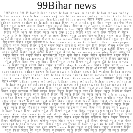
99Bihar news
99Bihar 99 Bihar bihar news bihar news in hindi bihar news today
bihar news live bihar news aaj tak bihar news today in hindi etv bihar
news aaj ka bihar news jharkhand bihar news बिहार न्यूस zee bihar news
bihar news today in hindi patna बिहार न्यूज़ अपडेट टुडे बिहार न्यूज़ अररिया जिला
बिहार न्यूज़ अमर उजाला बिहार न्यूज़ अलर्ट बिहार अपराध न्यूज़ apna bihar news अपना
बिहार न्यूज़ ara bihar news अभी बिहार bihar न्यूज़ आज तक बिहार न्यूज़ आज तक
बिहार न्यूज़ आज का बिहार न्यूज़ आज तक 2021 बिहार न्यूज़ आज तक वीडियो में बिहार
न्यूज़ आज के बिहार न्यूज़ आज का ताजा बिहार न्यूज़ आवास योजना बिहार न्यूज़ आरा बिहार
आरजेडी न्यूज़ इंदिरा आवास योजना bihar news बिहार न्यूज़ इन हिंदी बिहार न्यूज़ इन हिंदी
हिंदुस्तान बिहार न्यूज़ इलेक्शन bihar news e paper in hindi bihar newspaper
इंडिया न्यूज़ बिहार बिहार इंडिया न्यूज़ बिहार झारखंड न्यूज़ इन हिंदी बिहार मौसम न्यूज़ इन
हिंदी बिहार पुलिस न्यूज़ इन हिंदी bihar news i hindi बिहार ईटीवी न्यूज़ ईटीवी बिहार न्यूज़
लाइव ईटीवी बिहार न्यूज़ ईटीवी बिहार न्यूज़ चैनल bihar news youtube बिहार उपचुनाव
न्यूज़ बिहार उप न्यूज़ बिहार मुख्यमंत्री न्यूज़ यूपी बिहार न्यूज़ बिहार यूनिवर्सिटी न्यूज़ बिहार
न्यूज़ एबीपी bihar news a बिहार न्यूज़ एक्सप्रेस बिहार एजुकेशन न्यूज़ बिहार झारखंड
न्यूज़ एटिन बिहार ऐप एम बिहार बिहार न्यूज़ लाइव बिहार न्यूज़ पटना टुडे bihar news
hindi बिहार न्यूज़ पटना बिहार न्यूज़ पटना today lockdown बिहार न्यूज़ पटना school
बिहार न्यूज़ पटना लाइव video बिहार न्यूज़ औरंगाबाद जिला औरंगाबाद न्यूज़ बिहार
aurangabad bihar news bihar news h bihar news hd video bihar news
hd hindi news /bihar etv bihar news hindi hindi news bihar aaj tak
hindi news बिहार live bihar news live bihar news hindi समाचार बिहार न्यूज़
बिहार+न्यूज़ bihar news of today bihar news of gold bihar news of train
bihar news of education bihar news of anganwadi bihar news of
petrol आरा बिहार न्यूज़ आज बिहार न्यूज़ आरा न्यूज़ बिहार न्यूज़ करंट बिहार न्यूज़ कल का
बिहार न्यूज़ क्राइम केजीपी लाइव बिहार न्यूज़ बिहार न्यूज़ कांग्रेस बिहार न्यूज़ केसरिया बिहार
न्यूज़ किडनी बिहार न्यूज़ क्या है बिहार की न्यूज़ बिहार का न्यूज़ आज का k b c news
katihar बिहार न्यूज़ खबर बिहार न्यूज़ खगड़िया बिहार खेल न्यूज़ बिहार खगड़िया न्यूज़ बिहार
न्यूज़ ताजा खबर बिहार का न्यूज़ खबर बिहार न्यूज़ ताजा खबरी बिहार न्यूज़ 25 खबर खबर
बिहार बिहार न्यूज़ गोपालगंज बिहार न्यूज़ गया बिहार गोल्ड न्यूज़ बिहार गवर्नमेंट न्यूज़ बिहार
गुड न्यूज़ बिहार गोरखपुर न्यूज़ बिहार न्यूज़ व्हाट्सप्प ग्रुप लिंक गया बिहार न्यूज़ gaya
bihar news बिहार घटना न्यूज़ जी बिहार न्यूज़ गया बिहार न्यूज़ प्रभात खबर bihar da
news bihar da news in hindi dd bihar news बिहार न्यूज़ चैनल बिहार न्यूज़ चैनल
लाइव बिहार न्यूज़ चुनाव बिहार न्यूज़ चाहिए बिहार न्यूज़ चिराग पासवान बिहार न्यूज़ चंपारण
बिहार चौकीदार न्यूज़ बिहार चकिया न्यूज़ बिहार चुनाव न्यूज़ टुडे बिहार चेन्नई न्यूज़ चल बिहार
current bihar news छपरा बिहार न्यूज़ current bihar news in hindi बिहार न्यूज़
छपरा जिला बिहार न्यूज़ छठ पूजा छपरा news बिहार न्यूज़ जमुई बिहार न्यूज़ जयनगर बिहार
न्यूज़ जिला बिहार जी न्यूज़ बिहार जहानाबाद न्यूज़ बिहार जॉब न्यूज़ बिहार ज़ी न्यूज़ बिहार