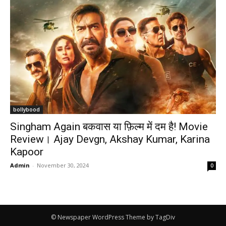
bollybood
Singham Again बकवास या फ़िल्म में दम है! Movie
Review। Ajay Devgn, Akshay Kumar, Karina
Kapoor
Admin
-
November 30, 2024
0
© Newspaper WordPress Theme by TagDiv