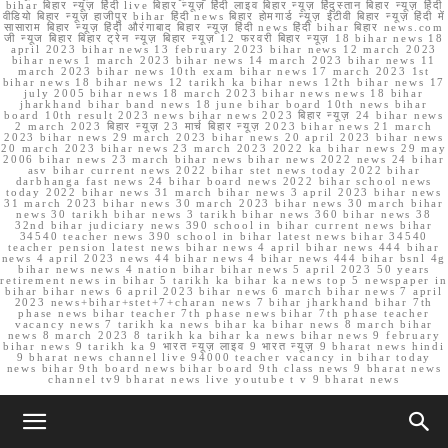
bihar बिहार न्यूज़ हिंदी live बिहार न्यूज़ हिंदी लाइव बिहार न्यूज़ हिंदुस्तान बिहार न्यूज़ हिंदी
वीडियो बिहार न्यूज़ हाजीपुर bihar हिंदी news बिहार होमगार्ड न्यूज़ ईटीवी बिहार न्यूज़ हिंदी में
सासाराम बिहार न्यूज़ हिंदी औरंगाबाद बिहार न्यूज़ हिंदी news हिंदी bihar बिहार news.com
जी न्यूज बिहार बिहार ट्रेन न्यूज़ बिहार न्यूज़ 12 फरवरी बिहार न्यूज़ 18 bihar news 18
april 2023 bihar news 13 february 2023 bihar news 12 march 2023
bihar news 1 march 2023 bihar news 14 march 2023 bihar news 11
march 2023 bihar news 10th exam bihar news 17 march 2023 1st
bihar news 18 bihar news 12 tarikh ka bihar news 12th bihar news 17
july 2005 bihar news 18 march 2023 bihar news news 18 bihar
jharkhand bihar band news 18 june bihar board 10th news bihar
board 10th result 2023 news bihar news 2023 बिहार न्यूज़ 24 bihar news
2 march 2023 बिहार न्यूज़ 23 मार्च बिहार न्यूज़ 2023 bihar news 21 march
2023 bihar news 29 march 2023 bihar news 20 april 2023 bihar news
20 march 2023 bihar news 23 march 2023 2022 ka bihar news 29 may
2006 bihar news 23 march bihar news bihar news 2022 news 24 bihar
asv bihar current news 2022 bihar stet news today 2022 bihar
darbhanga fast news 24 bihar board news 2022 bihar school news
today 2022 bihar news 31 march bihar news 3 april 2023 bihar news
31 march 2023 bihar news 30 march 2023 bihar news 30 march bihar
news 30 tarikh bihar news 3 tarikh bihar news 360 bihar news 38
32nd bihar judiciary news 390 school in bihar current news bihar
34540 teacher news 390 school in bihar latest news bihar 34540
teacher pension latest news bihar news 4 april bihar news 444 bihar
news 4 april 2023 news 44 bihar news 4 bihar news 444 bihar bsnl 4g
bihar news news 4 nation bihar bihar news 5 april 2023 50 years
retirement news in bihar 5 tarikh ka bihar ka news top 5 newspaper in
bihar bihar news 6 april 2023 bihar news 6 march bihar news 7 april
2023 news+bihar+stet+7+charan news 7 bihar jharkhand bihar 7th
phase news bihar teacher 7th phase news bihar 7th phase teacher
vacancy news 7 tarikh ka news bihar ka bihar news 8 march bihar
news 8 march 2023 8 tarikh ka bihar ka news bihar news 9 february
bihar news 9 tarikh ka 9 भारत न्यूज़ लाइव 9 भारत न्यूज़ 9 bharat news hindi
9 bharat news channel live 94000 teacher vacancy in bihar today
news bihar 9th board news bihar board 9th class news 9 bharat news
channel tv9 bharat news live youtube t v 9 bharat news