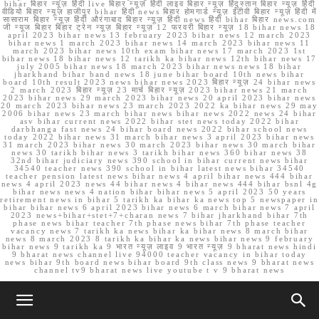
bihar बिहार न्यूज़ हिंदी live बिहार न्यूज़ हिंदी लाइव बिहार न्यूज़ हिंदुस्तान बिहार न्यूज़ हिंदी
वीडियो बिहार न्यूज़ हाजीपुर bihar हिंदी news बिहार होमगार्ड न्यूज़ ईटीवी बिहार न्यूज़ हिंदी में
सासाराम बिहार न्यूज़ हिंदी औरंगाबाद बिहार न्यूज़ हिंदी news हिंदी bihar बिहार news.com
जी न्यूज बिहार बिहार ट्रेन न्यूज़ बिहार न्यूज़ 12 फरवरी बिहार न्यूज़ 18 bihar news 18
april 2023 bihar news 13 february 2023 bihar news 12 march 2023
bihar news 1 march 2023 bihar news 14 march 2023 bihar news 11
march 2023 bihar news 10th exam bihar news 17 march 2023 1st
bihar news 18 bihar news 12 tarikh ka bihar news 12th bihar news 17
july 2005 bihar news 18 march 2023 bihar news news 18 bihar
jharkhand bihar band news 18 june bihar board 10th news bihar
board 10th result 2023 news bihar news 2023 बिहार न्यूज़ 24 bihar news
2 march 2023 बिहार न्यूज़ 23 मार्च बिहार न्यूज़ 2023 bihar news 21 march
2023 bihar news 29 march 2023 bihar news 20 april 2023 bihar news
20 march 2023 bihar news 23 march 2023 2022 ka bihar news 29 may
2006 bihar news 23 march bihar news bihar news 2022 news 24 bihar
asv bihar current news 2022 bihar stet news today 2022 bihar
darbhanga fast news 24 bihar board news 2022 bihar school news
today 2022 bihar news 31 march bihar news 3 april 2023 bihar news
31 march 2023 bihar news 30 march 2023 bihar news 30 march bihar
news 30 tarikh bihar news 3 tarikh bihar news 360 bihar news 38
32nd bihar judiciary news 390 school in bihar current news bihar
34540 teacher news 390 school in bihar latest news bihar 34540
teacher pension latest news bihar news 4 april bihar news 444 bihar
news 4 april 2023 news 44 bihar news 4 bihar news 444 bihar bsnl 4g
bihar news news 4 nation bihar bihar news 5 april 2023 50 years
retirement news in bihar 5 tarikh ka bihar ka news top 5 newspaper in
bihar bihar news 6 april 2023 bihar news 6 march bihar news 7 april
2023 news+bihar+stet+7+charan news 7 bihar jharkhand bihar 7th
phase news bihar teacher 7th phase news bihar 7th phase teacher
vacancy news 7 tarikh ka news bihar ka bihar news 8 march bihar
news 8 march 2023 8 tarikh ka bihar ka news bihar news 9 february
bihar news 9 tarikh ka 9 भारत न्यूज़ लाइव 9 भारत न्यूज़ 9 bharat news hindi
9 bharat news channel live 94000 teacher vacancy in bihar today
news bihar 9th board news bihar board 9th class news 9 bharat news
channel tv9 bharat news live youtube t v 9 bharat news