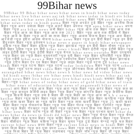
99Bihar news
99Bihar 99 Bihar bihar news bihar news in hindi bihar news today
bihar news live bihar news aaj tak bihar news today in hindi etv bihar
news aaj ka bihar news jharkhand bihar news बिहार न्यूस zee bihar news
bihar news today in hindi patna बिहार न्यूज़ अपडेट टुडे बिहार न्यूज़ अररिया जिला
बिहार न्यूज़ अमर उजाला बिहार न्यूज़ अलर्ट बिहार अपराध न्यूज़ apna bihar news अपना
बिहार न्यूज़ ara bihar news अभी बिहार bihar न्यूज़ आज तक बिहार न्यूज़ आज तक
बिहार न्यूज़ आज का बिहार न्यूज़ आज तक 2021 बिहार न्यूज़ आज तक वीडियो में बिहार
न्यूज़ आज के बिहार न्यूज़ आज का ताजा बिहार न्यूज़ आवास योजना बिहार न्यूज़ आरा बिहार
आरजेडी न्यूज़ इंदिरा आवास योजना bihar news बिहार न्यूज़ इन हिंदी बिहार न्यूज़ इन हिंदी
हिंदुस्तान बिहार न्यूज़ इलेक्शन bihar news e paper in hindi bihar newspaper
इंडिया न्यूज़ बिहार बिहार इंडिया न्यूज़ बिहार झारखंड न्यूज़ इन हिंदी बिहार मौसम न्यूज़ इन
हिंदी बिहार पुलिस न्यूज़ इन हिंदी bihar news i hindi बिहार ईटीवी न्यूज़ ईटीवी बिहार न्यूज़
लाइव ईटीवी बिहार न्यूज़ ईटीवी बिहार न्यूज़ चैनल bihar news youtube बिहार उपचुनाव
न्यूज़ बिहार उप न्यूज़ बिहार मुख्यमंत्री न्यूज़ यूपी बिहार न्यूज़ बिहार यूनिवर्सिटी न्यूज़ बिहार
न्यूज़ एबीपी bihar news a बिहार न्यूज़ एक्सप्रेस बिहार एजुकेशन न्यूज़ बिहार झारखंड
न्यूज़ एटिन बिहार ऐप एम बिहार बिहार न्यूज़ लाइव बिहार न्यूज़ पटना टुडे bihar news
hindi बिहार न्यूज़ पटना बिहार न्यूज़ पटना today lockdown बिहार न्यूज़ पटना school
बिहार न्यूज़ पटना लाइव video बिहार न्यूज़ औरंगाबाद जिला औरंगाबाद न्यूज़ बिहार
aurangabad bihar news bihar news h bihar news hd video bihar news
hd hindi news /bihar etv bihar news hindi hindi news bihar aaj tak
hindi news बिहार live bihar news live bihar news hindi समाचार बिहार न्यूज़
बिहार+न्यूज़ bihar news of today bihar news of gold bihar news of train
bihar news of education bihar news of anganwadi bihar news of
petrol आरा बिहार न्यूज़ आज बिहार न्यूज़ आरा न्यूज़ बिहार न्यूज़ करंट बिहार न्यूज़ कल का
बिहार न्यूज़ क्राइम केजीपी लाइव बिहार न्यूज़ बिहार न्यूज़ कांग्रेस बिहार न्यूज़ केसरिया बिहार
न्यूज़ किडनी बिहार न्यूज़ क्या है बिहार की न्यूज़ बिहार का न्यूज़ आज का k b c news
katihar बिहार न्यूज़ खबर बिहार न्यूज़ खगड़िया बिहार खेल न्यूज़ बिहार खगड़िया न्यूज़ बिहार
न्यूज़ ताजा खबर बिहार का न्यूज़ खबर बिहार न्यूज़ ताजा खबरी बिहार न्यूज़ 25 खबर खबर
बिहार बिहार न्यूज़ गोपालगंज बिहार न्यूज़ गया बिहार गोल्ड न्यूज़ बिहार गवर्नमेंट न्यूज़ बिहार
गुड न्यूज़ बिहार गोरखपुर न्यूज़ बिहार न्यूज़ व्हाट्सप्प ग्रुप लिंक गया बिहार न्यूज़ gaya
bihar news बिहार घटना न्यूज़ जी बिहार न्यूज़ गया बिहार न्यूज़ प्रभात खबर bihar da
news bihar da news in hindi dd bihar news बिहार न्यूज़ चैनल बिहार न्यूज़ चैनल
लाइव बिहार न्यूज़ चुनाव बिहार न्यूज़ चाहिए बिहार न्यूज़ चिराग पासवान बिहार न्यूज़ चंपारण
बिहार चौकीदार न्यूज़ बिहार चकिया न्यूज़ बिहार चुनाव न्यूज़ टुडे बिहार चेन्नई न्यूज़ चल बिहार
current bihar news छपरा बिहार न्यूज़ current bihar news in hindi बिहार न्यूज़
छपरा जिला बिहार न्यूज़ छठ पूजा छपरा news बिहार न्यूज़ जमुई बिहार न्यूज़ जयनगर बिहार
न्यूज़ जिला बिहार जी न्यूज़ बिहार जहानाबाद न्यूज़ बिहार जॉब न्यूज़ बिहार ज़ी न्यूज़ बिहार