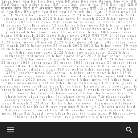
bihar बिहार न्यूज़ हिंदी live बिहार न्यूज़ हिंदी लाइव बिहार न्यूज़ हिंदुस्तान बिहार न्यूज़ हिंदी
वीडियो बिहार न्यूज़ हाजीपुर bihar हिंदी news बिहार होमगार्ड न्यूज़ ईटीवी बिहार न्यूज़ हिंदी में
सासाराम बिहार न्यूज़ हिंदी औरंगाबाद बिहार न्यूज़ हिंदी news हिंदी bihar बिहार news.com
जी न्यूज बिहार बिहार ट्रेन न्यूज़ बिहार न्यूज़ 12 फरवरी बिहार न्यूज़ 18 bihar news 18
april 2023 bihar news 13 february 2023 bihar news 12 march 2023
bihar news 1 march 2023 bihar news 14 march 2023 bihar news 11
march 2023 bihar news 10th exam bihar news 17 march 2023 1st
bihar news 18 bihar news 12 tarikh ka bihar news 12th bihar news 17
july 2005 bihar news 18 march 2023 bihar news news 18 bihar
jharkhand bihar band news 18 june bihar board 10th news bihar
board 10th result 2023 news bihar news 2023 बिहार न्यूज़ 24 bihar news
2 march 2023 बिहार न्यूज़ 23 मार्च बिहार न्यूज़ 2023 bihar news 21 march
2023 bihar news 29 march 2023 bihar news 20 april 2023 bihar news
20 march 2023 bihar news 23 march 2023 2022 ka bihar news 29 may
2006 bihar news 23 march bihar news bihar news 2022 news 24 bihar
asv bihar current news 2022 bihar stet news today 2022 bihar
darbhanga fast news 24 bihar board news 2022 bihar school news
today 2022 bihar news 31 march bihar news 3 april 2023 bihar news
31 march 2023 bihar news 30 march 2023 bihar news 30 march bihar
news 30 tarikh bihar news 3 tarikh bihar news 360 bihar news 38
32nd bihar judiciary news 390 school in bihar current news bihar
34540 teacher news 390 school in bihar latest news bihar 34540
teacher pension latest news bihar news 4 april bihar news 444 bihar
news 4 april 2023 news 44 bihar news 4 bihar news 444 bihar bsnl 4g
bihar news news 4 nation bihar bihar news 5 april 2023 50 years
retirement news in bihar 5 tarikh ka bihar ka news top 5 newspaper in
bihar bihar news 6 april 2023 bihar news 6 march bihar news 7 april
2023 news+bihar+stet+7+charan news 7 bihar jharkhand bihar 7th
phase news bihar teacher 7th phase news bihar 7th phase teacher
vacancy news 7 tarikh ka news bihar ka bihar news 8 march bihar
news 8 march 2023 8 tarikh ka bihar ka news bihar news 9 february
bihar news 9 tarikh ka 9 भारत न्यूज़ लाइव 9 भारत न्यूज़ 9 bharat news hindi
9 bharat news channel live 94000 teacher vacancy in bihar today
news bihar 9th board news bihar board 9th class news 9 bharat news
channel tv9 bharat news live youtube t v 9 bharat news