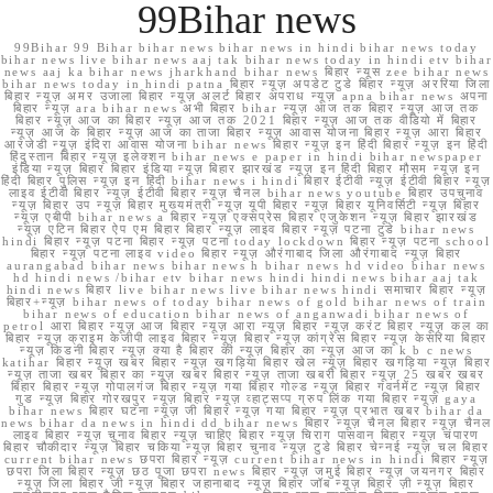
99Bihar news
99Bihar 99 Bihar bihar news bihar news in hindi bihar news today
bihar news live bihar news aaj tak bihar news today in hindi etv bihar
news aaj ka bihar news jharkhand bihar news बिहार न्यूस zee bihar news
bihar news today in hindi patna बिहार न्यूज़ अपडेट टुडे बिहार न्यूज़ अररिया जिला
बिहार न्यूज़ अमर उजाला बिहार न्यूज़ अलर्ट बिहार अपराध न्यूज़ apna bihar news अपना
बिहार न्यूज़ ara bihar news अभी बिहार bihar न्यूज़ आज तक बिहार न्यूज़ आज तक
बिहार न्यूज़ आज का बिहार न्यूज़ आज तक 2021 बिहार न्यूज़ आज तक वीडियो में बिहार
न्यूज़ आज के बिहार न्यूज़ आज का ताजा बिहार न्यूज़ आवास योजना बिहार न्यूज़ आरा बिहार
आरजेडी न्यूज़ इंदिरा आवास योजना bihar news बिहार न्यूज़ इन हिंदी बिहार न्यूज़ इन हिंदी
हिंदुस्तान बिहार न्यूज़ इलेक्शन bihar news e paper in hindi bihar newspaper
इंडिया न्यूज़ बिहार बिहार इंडिया न्यूज़ बिहार झारखंड न्यूज़ इन हिंदी बिहार मौसम न्यूज़ इन
हिंदी बिहार पुलिस न्यूज़ इन हिंदी bihar news i hindi बिहार ईटीवी न्यूज़ ईटीवी बिहार न्यूज़
लाइव ईटीवी बिहार न्यूज़ ईटीवी बिहार न्यूज़ चैनल bihar news youtube बिहार उपचुनाव
न्यूज़ बिहार उप न्यूज़ बिहार मुख्यमंत्री न्यूज़ यूपी बिहार न्यूज़ बिहार यूनिवर्सिटी न्यूज़ बिहार
न्यूज़ एबीपी bihar news a बिहार न्यूज़ एक्सप्रेस बिहार एजुकेशन न्यूज़ बिहार झारखंड
न्यूज़ एटिन बिहार ऐप एम बिहार बिहार न्यूज़ लाइव बिहार न्यूज़ पटना टुडे bihar news
hindi बिहार न्यूज़ पटना बिहार न्यूज़ पटना today lockdown बिहार न्यूज़ पटना school
बिहार न्यूज़ पटना लाइव video बिहार न्यूज़ औरंगाबाद जिला औरंगाबाद न्यूज़ बिहार
aurangabad bihar news bihar news h bihar news hd video bihar news
hd hindi news /bihar etv bihar news hindi hindi news bihar aaj tak
hindi news बिहार live bihar news live bihar news hindi समाचार बिहार न्यूज़
बिहार+न्यूज़ bihar news of today bihar news of gold bihar news of train
bihar news of education bihar news of anganwadi bihar news of
petrol आरा बिहार न्यूज़ आज बिहार न्यूज़ आरा न्यूज़ बिहार न्यूज़ करंट बिहार न्यूज़ कल का
बिहार न्यूज़ क्राइम केजीपी लाइव बिहार न्यूज़ बिहार न्यूज़ कांग्रेस बिहार न्यूज़ केसरिया बिहार
न्यूज़ किडनी बिहार न्यूज़ क्या है बिहार की न्यूज़ बिहार का न्यूज़ आज का k b c news
katihar बिहार न्यूज़ खबर बिहार न्यूज़ खगड़िया बिहार खेल न्यूज़ बिहार खगड़िया न्यूज़ बिहार
न्यूज़ ताजा खबर बिहार का न्यूज़ खबर बिहार न्यूज़ ताजा खबरी बिहार न्यूज़ 25 खबर खबर
बिहार बिहार न्यूज़ गोपालगंज बिहार न्यूज़ गया बिहार गोल्ड न्यूज़ बिहार गवर्नमेंट न्यूज़ बिहार
गुड न्यूज़ बिहार गोरखपुर न्यूज़ बिहार न्यूज़ व्हाट्सप्प ग्रुप लिंक गया बिहार न्यूज़ gaya
bihar news बिहार घटना न्यूज़ जी बिहार न्यूज़ गया बिहार न्यूज़ प्रभात खबर bihar da
news bihar da news in hindi dd bihar news बिहार न्यूज़ चैनल बिहार न्यूज़ चैनल
लाइव बिहार न्यूज़ चुनाव बिहार न्यूज़ चाहिए बिहार न्यूज़ चिराग पासवान बिहार न्यूज़ चंपारण
बिहार चौकीदार न्यूज़ बिहार चकिया न्यूज़ बिहार चुनाव न्यूज़ टुडे बिहार चेन्नई न्यूज़ चल बिहार
current bihar news छपरा बिहार न्यूज़ current bihar news in hindi बिहार न्यूज़
छपरा जिला बिहार न्यूज़ छठ पूजा छपरा news बिहार न्यूज़ जमुई बिहार न्यूज़ जयनगर बिहार
न्यूज़ जिला बिहार जी न्यूज़ बिहार जहानाबाद न्यूज़ बिहार जॉब न्यूज़ बिहार ज़ी न्यूज़ बिहार