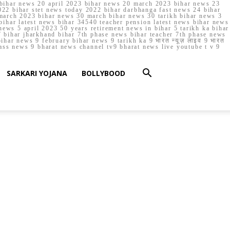
023 bihar news 20 april 2023 bihar news 20 march 2023 bihar news 23
22 bihar stet news today 2022 bihar darbhanga fast news 24 bihar
march 2023 bihar news 30 march bihar news 30 tarikh bihar news 3
bihar latest news bihar 34540 teacher pension latest news bihar news
ews 5 april 2023 50 years retirement news in bihar 5 tarikh ka bihar
 bihar jharkhand bihar 7th phase news bihar teacher 7th phase news
ar news 9 february bihar news 9 tarikh ka 9 भारत न्यूज़ लाइव 9 भारत
lass news 9 bharat news channel tv9 bharat news live youtube t v 9
SARKARI YOJANA
BOLLYBOOD