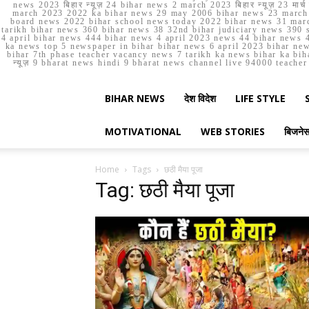
news 2023 बिहार न्यूज़ 24 bihar news 2 march 2023 बिहार न्यूज़ 23 
march 2023 2022 ka bihar news 29 may 2006 bihar news 23 march b
board news 2022 bihar school news today 2022 bihar news 31 marc
tarikh bihar news 360 bihar news 38 32nd bihar judiciary news 390 s
4 april bihar news 444 bihar news 4 april 2023 news 44 bihar news 4
ka news top 5 newspaper in bihar bihar news 6 april 2023 bihar ne
bihar 7th phase teacher vacancy news 7 tarikh ka news bihar ka bih
न्यूज़ 9 bharat news hindi 9 bharat news channel live 94000 teach
BIHAR NEWS
देश विदेश
LIFE STYLE
MOTIVATIONAL
WEB STORIES
बिजने
Home
Tags
छठी मैया पूजा
Tag: छठी मैया पूजा