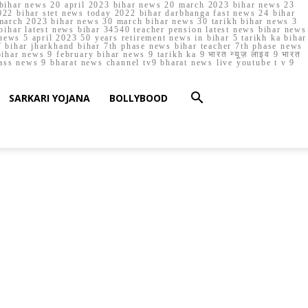
023 bihar news 20 april 2023 bihar news 20 march 2023 bihar news 23
22 bihar stet news today 2022 bihar darbhanga fast news 24 bihar
march 2023 bihar news 30 march bihar news 30 tarikh bihar news 3
bihar latest news bihar 34540 teacher pension latest news bihar news
ews 5 april 2023 50 years retirement news in bihar 5 tarikh ka bihar
 bihar jharkhand bihar 7th phase news bihar teacher 7th phase news
ar news 9 february bihar news 9 tarikh ka 9 भारत न्यूज़ लाइव 9 भारत
lass news 9 bharat news channel tv9 bharat news live youtube t v 9
SARKARI YOJANA
BOLLYBOOD