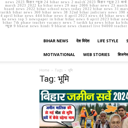
news 2023 बिहार न्यूज़ 24 bihar news 2 march 2023 बिहार न्यूज़ 23 
march 2023 2022 ka bihar news 29 may 2006 bihar news 23 march b
board news 2022 bihar school news today 2022 bihar news 31 marc
tarikh bihar news 360 bihar news 38 32nd bihar judiciary news 390 s
4 april bihar news 444 bihar news 4 april 2023 news 44 bihar news 4
ka news top 5 newspaper in bihar bihar news 6 april 2023 bihar ne
bihar 7th phase teacher vacancy news 7 tarikh ka news bihar ka bih
न्यूज़ 9 bharat news hindi 9 bharat news channel live 94000 teach
BIHAR NEWS
देश विदेश
LIFE STYLE
MOTIVATIONAL
WEB STORIES
बिजने
Home
Tags
भूमि
Tag: भूमि