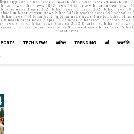
मार्च बिहार न्यूज़ 2023 bihar news 21 march 2023 bihar news 29 march 2
ihar news bihar news 2022 news 24 bihar asv bihar current news 20
h bihar news 3 april 2023 bihar news 31 march 2023 bihar news 30 
chool in bihar current news bihar 34540 teacher news 390 school in 
 bihar news 444 bihar bsnl 4g bihar news news 4 nation bihar bihar n
ws 6 march bihar news 7 april 2023 news+bihar+stet+7+charan news 7
ar news 8 march bihar news 8 march 2023 8 tarikh ka bihar ka news bih
er vacancy in bihar today news bihar 9th board news bihar board 9th c
bharat news
SPORTS
TECH NEWS
करियर
TRENDING
धर्म
राजनीति
स