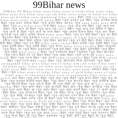
99Bihar news
99Bihar 99 Bihar bihar news bihar news in hindi bihar news today
bihar news live bihar news aaj tak bihar news today in hindi etv bihar
news aaj ka bihar news jharkhand bihar news बिहार न्यूस zee bihar news
bihar news today in hindi patna बिहार न्यूज़ अपडेट टुडे बिहार न्यूज़ अररिया जिला
बिहार न्यूज़ अमर उजाला बिहार न्यूज़ अलर्ट बिहार अपराध न्यूज़ apna bihar news अपना
बिहार न्यूज़ ara bihar news अभी बिहार bihar न्यूज़ आज तक बिहार न्यूज़ आज तक
बिहार न्यूज़ आज का बिहार न्यूज़ आज तक 2021 बिहार न्यूज़ आज तक वीडियो में बिहार
न्यूज़ आज के बिहार न्यूज़ आज का ताजा बिहार न्यूज़ आवास योजना बिहार न्यूज़ आरा बिहार
आरजेडी न्यूज़ इंदिरा आवास योजना bihar news बिहार न्यूज़ इन हिंदी बिहार न्यूज़ इन हिंदी
हिंदुस्तान बिहार न्यूज़ इलेक्शन bihar news e paper in hindi bihar newspaper
इंडिया न्यूज़ बिहार बिहार इंडिया न्यूज़ बिहार झारखंड न्यूज़ इन हिंदी बिहार मौसम न्यूज़ इन
हिंदी बिहार पुलिस न्यूज़ इन हिंदी bihar news i hindi बिहार ईटीवी न्यूज़ ईटीवी बिहार न्यूज़
लाइव ईटीवी बिहार न्यूज़ ईटीवी बिहार न्यूज़ चैनल bihar news youtube बिहार उपचुनाव
न्यूज़ बिहार उप न्यूज़ बिहार मुख्यमंत्री न्यूज़ यूपी बिहार न्यूज़ बिहार यूनिवर्सिटी न्यूज़ बिहार
न्यूज़ एबीपी bihar news a बिहार न्यूज़ एक्सप्रेस बिहार एजुकेशन न्यूज़ बिहार झारखंड
न्यूज़ एटिन बिहार ऐप एम बिहार बिहार न्यूज़ लाइव बिहार न्यूज़ पटना टुडे bihar news
hindi बिहार न्यूज़ पटना बिहार न्यूज़ पटना today lockdown बिहार न्यूज़ पटना school
बिहार न्यूज़ पटना लाइव video बिहार न्यूज़ औरंगाबाद जिला औरंगाबाद न्यूज़ बिहार
aurangabad bihar news bihar news h bihar news hd video bihar news
hd hindi news /bihar etv bihar news hindi hindi news bihar aaj tak
hindi news बिहार live bihar news live bihar news hindi समाचार बिहार न्यूज़
बिहार+न्यूज़ bihar news of today bihar news of gold bihar news of train
bihar news of education bihar news of anganwadi bihar news of
petrol आरा बिहार न्यूज़ आज बिहार न्यूज़ आरा न्यूज़ बिहार न्यूज़ करंट बिहार न्यूज़ कल का
बिहार न्यूज़ क्राइम केजीपी लाइव बिहार न्यूज़ बिहार न्यूज़ कांग्रेस बिहार न्यूज़ केसरिया बिहार
न्यूज़ किडनी बिहार न्यूज़ क्या है बिहार की न्यूज़ बिहार का न्यूज़ आज का k b c news
katihar बिहार न्यूज़ खबर बिहार न्यूज़ खगड़िया बिहार खेल न्यूज़ बिहार खगड़िया न्यूज़ बिहार
न्यूज़ ताजा खबर बिहार का न्यूज़ खबर बिहार न्यूज़ ताजा खबरी बिहार न्यूज़ 25 खबर खबर
बिहार बिहार न्यूज़ गोपालगंज बिहार न्यूज़ गया बिहार गोल्ड न्यूज़ बिहार गवर्नमेंट न्यूज़ बिहार
गुड न्यूज़ बिहार गोरखपुर न्यूज़ बिहार न्यूज़ व्हाट्सप्प ग्रुप लिंक गया बिहार न्यूज़ gaya
bihar news बिहार घटना न्यूज़ जी बिहार न्यूज़ गया बिहार न्यूज़ प्रभात खबर bihar da
news bihar da news in hindi dd bihar news बिहार न्यूज़ चैनल बिहार न्यूज़ चैनल
लाइव बिहार न्यूज़ चुनाव बिहार न्यूज़ चाहिए बिहार न्यूज़ चिराग पासवान बिहार न्यूज़ चंपारण
बिहार चौकीदार न्यूज़ बिहार चकिया न्यूज़ बिहार चुनाव न्यूज़ टुडे बिहार चेन्नई न्यूज़ चल बिहार
current bihar news छपरा बिहार न्यूज़ current bihar news in hindi बिहार न्यूज़
छपरा जिला बिहार न्यूज़ छठ पूजा छपरा news बिहार न्यूज़ जमुई बिहार न्यूज़ जयनगर बिहार
न्यूज़ जिला बिहार जी न्यूज़ बिहार जहानाबाद न्यूज़ बिहार जॉब न्यूज़ बिहार ज़ी न्यूज़ बिहार