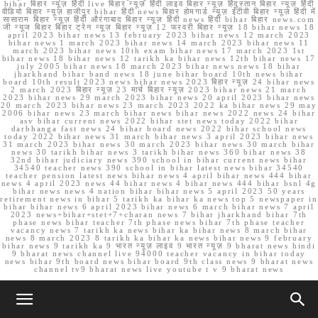
bihar बिहार न्यूज़ हिंदी live बिहार न्यूज़ हिंदी लाइव बिहार न्यूज़ हिंदुस्तान बिहार न्यूज़ हिंदी
वीडियो बिहार न्यूज़ हाजीपुर bihar हिंदी news बिहार होमगार्ड न्यूज़ ईटीवी बिहार न्यूज़ हिंदी में
सासाराम बिहार न्यूज़ हिंदी औरंगाबाद बिहार न्यूज़ हिंदी news हिंदी bihar बिहार news.com
जी न्यूज बिहार बिहार ट्रेन न्यूज़ बिहार न्यूज़ 12 फरवरी बिहार न्यूज़ 18 bihar news 18
april 2023 bihar news 13 february 2023 bihar news 12 march 2023
bihar news 1 march 2023 bihar news 14 march 2023 bihar news 11
march 2023 bihar news 10th exam bihar news 17 march 2023 1st
bihar news 18 bihar news 12 tarikh ka bihar news 12th bihar news 17
july 2005 bihar news 18 march 2023 bihar news news 18 bihar
jharkhand bihar band news 18 june bihar board 10th news bihar
board 10th result 2023 news bihar news 2023 बिहार न्यूज़ 24 bihar news
2 march 2023 बिहार न्यूज़ 23 मार्च बिहार न्यूज़ 2023 bihar news 21 march
2023 bihar news 29 march 2023 bihar news 20 april 2023 bihar news
20 march 2023 bihar news 23 march 2023 2022 ka bihar news 29 may
2006 bihar news 23 march bihar news bihar news 2022 news 24 bihar
asv bihar current news 2022 bihar stet news today 2022 bihar
darbhanga fast news 24 bihar board news 2022 bihar school news
today 2022 bihar news 31 march bihar news 3 april 2023 bihar news
31 march 2023 bihar news 30 march 2023 bihar news 30 march bihar
news 30 tarikh bihar news 3 tarikh bihar news 360 bihar news 38
32nd bihar judiciary news 390 school in bihar current news bihar
34540 teacher news 390 school in bihar latest news bihar 34540
teacher pension latest news bihar news 4 april bihar news 444 bihar
news 4 april 2023 news 44 bihar news 4 bihar news 444 bihar bsnl 4g
bihar news news 4 nation bihar bihar news 5 april 2023 50 years
retirement news in bihar 5 tarikh ka bihar ka news top 5 newspaper in
bihar bihar news 6 april 2023 bihar news 6 march bihar news 7 april
2023 news+bihar+stet+7+charan news 7 bihar jharkhand bihar 7th
phase news bihar teacher 7th phase news bihar 7th phase teacher
vacancy news 7 tarikh ka news bihar ka bihar news 8 march bihar
news 8 march 2023 8 tarikh ka bihar ka news bihar news 9 february
bihar news 9 tarikh ka 9 भारत न्यूज़ लाइव 9 भारत न्यूज़ 9 bharat news hindi
9 bharat news channel live 94000 teacher vacancy in bihar today
news bihar 9th board news bihar board 9th class news 9 bharat news
channel tv9 bharat news live youtube t v 9 bharat news