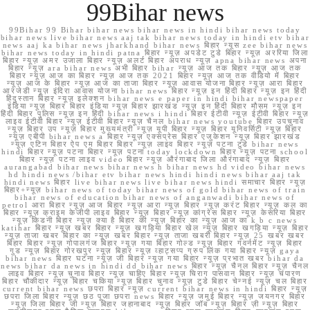
99Bihar news
99Bihar 99 Bihar bihar news bihar news in hindi bihar news today
bihar news live bihar news aaj tak bihar news today in hindi etv bihar
news aaj ka bihar news jharkhand bihar news बिहार न्यूस zee bihar news
bihar news today in hindi patna बिहार न्यूज़ अपडेट टुडे बिहार न्यूज़ अररिया जिला
बिहार न्यूज़ अमर उजाला बिहार न्यूज़ अलर्ट बिहार अपराध न्यूज़ apna bihar news अपना
बिहार न्यूज़ ara bihar news अभी बिहार bihar न्यूज़ आज तक बिहार न्यूज़ आज तक
बिहार न्यूज़ आज का बिहार न्यूज़ आज तक 2021 बिहार न्यूज़ आज तक वीडियो में बिहार
न्यूज़ आज के बिहार न्यूज़ आज का ताजा बिहार न्यूज़ आवास योजना बिहार न्यूज़ आरा बिहार
आरजेडी न्यूज़ इंदिरा आवास योजना bihar news बिहार न्यूज़ इन हिंदी बिहार न्यूज़ इन हिंदी
हिंदुस्तान बिहार न्यूज़ इलेक्शन bihar news e paper in hindi bihar newspaper
इंडिया न्यूज़ बिहार बिहार इंडिया न्यूज़ बिहार झारखंड न्यूज़ इन हिंदी बिहार मौसम न्यूज़ इन
हिंदी बिहार पुलिस न्यूज़ इन हिंदी bihar news i hindi बिहार ईटीवी न्यूज़ ईटीवी बिहार न्यूज़
लाइव ईटीवी बिहार न्यूज़ ईटीवी बिहार न्यूज़ चैनल bihar news youtube बिहार उपचुनाव
न्यूज़ बिहार उप न्यूज़ बिहार मुख्यमंत्री न्यूज़ यूपी बिहार न्यूज़ बिहार यूनिवर्सिटी न्यूज़ बिहार
न्यूज़ एबीपी bihar news a बिहार न्यूज़ एक्सप्रेस बिहार एजुकेशन न्यूज़ बिहार झारखंड
न्यूज़ एटिन बिहार ऐप एम बिहार बिहार न्यूज़ लाइव बिहार न्यूज़ पटना टुडे bihar news
hindi बिहार न्यूज़ पटना बिहार न्यूज़ पटना today lockdown बिहार न्यूज़ पटना school
बिहार न्यूज़ पटना लाइव video बिहार न्यूज़ औरंगाबाद जिला औरंगाबाद न्यूज़ बिहार
aurangabad bihar news bihar news h bihar news hd video bihar news
hd hindi news /bihar etv bihar news hindi hindi news bihar aaj tak
hindi news बिहार live bihar news live bihar news hindi समाचार बिहार न्यूज़
बिहार+न्यूज़ bihar news of today bihar news of gold bihar news of train
bihar news of education bihar news of anganwadi bihar news of
petrol आरा बिहार न्यूज़ आज बिहार न्यूज़ आरा न्यूज़ बिहार न्यूज़ करंट बिहार न्यूज़ कल का
बिहार न्यूज़ क्राइम केजीपी लाइव बिहार न्यूज़ बिहार न्यूज़ कांग्रेस बिहार न्यूज़ केसरिया बिहार
न्यूज़ किडनी बिहार न्यूज़ क्या है बिहार की न्यूज़ बिहार का न्यूज़ आज का k b c news
katihar बिहार न्यूज़ खबर बिहार न्यूज़ खगड़िया बिहार खेल न्यूज़ बिहार खगड़िया न्यूज़ बिहार
न्यूज़ ताजा खबर बिहार का न्यूज़ खबर बिहार न्यूज़ ताजा खबरी बिहार न्यूज़ 25 खबर खबर
बिहार बिहार न्यूज़ गोपालगंज बिहार न्यूज़ गया बिहार गोल्ड न्यूज़ बिहार गवर्नमेंट न्यूज़ बिहार
गुड न्यूज़ बिहार गोरखपुर न्यूज़ बिहार न्यूज़ व्हाट्सप्प ग्रुप लिंक गया बिहार न्यूज़ gaya
bihar news बिहार घटना न्यूज़ जी बिहार न्यूज़ गया बिहार न्यूज़ प्रभात खबर bihar da
news bihar da news in hindi dd bihar news बिहार न्यूज़ चैनल बिहार न्यूज़ चैनल
लाइव बिहार न्यूज़ चुनाव बिहार न्यूज़ चाहिए बिहार न्यूज़ चिराग पासवान बिहार न्यूज़ चंपारण
बिहार चौकीदार न्यूज़ बिहार चकिया न्यूज़ बिहार चुनाव न्यूज़ टुडे बिहार चेन्नई न्यूज़ चल बिहार
current bihar news छपरा बिहार न्यूज़ current bihar news in hindi बिहार न्यूज़
छपरा जिला बिहार न्यूज़ छठ पूजा छपरा news बिहार न्यूज़ जमुई बिहार न्यूज़ जयनगर बिहार
न्यूज़ जिला बिहार जी न्यूज़ बिहार जहानाबाद न्यूज़ बिहार जॉब न्यूज़ बिहार ज़ी न्यूज़ बिहार