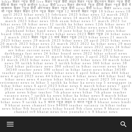
bihar बिहार न्यूज़ हिंदी live बिहार न्यूज़ हिंदी लाइव बिहार न्यूज़ हिंदुस्तान बिहार न्यूज़ हिंदी
वीडियो बिहार न्यूज़ हाजीपुर bihar हिंदी news बिहार होमगार्ड न्यूज़ ईटीवी बिहार न्यूज़ हिंदी में
सासाराम बिहार न्यूज़ हिंदी औरंगाबाद बिहार न्यूज़ हिंदी news हिंदी bihar बिहार news.com
जी न्यूज बिहार बिहार ट्रेन न्यूज़ बिहार न्यूज़ 12 फरवरी बिहार न्यूज़ 18 bihar news 18
april 2023 bihar news 13 february 2023 bihar news 12 march 2023
bihar news 1 march 2023 bihar news 14 march 2023 bihar news 11
march 2023 bihar news 10th exam bihar news 17 march 2023 1st
bihar news 18 bihar news 12 tarikh ka bihar news 12th bihar news 17
july 2005 bihar news 18 march 2023 bihar news news 18 bihar
jharkhand bihar band news 18 june bihar board 10th news bihar
board 10th result 2023 news bihar news 2023 बिहार न्यूज़ 24 bihar news
2 march 2023 बिहार न्यूज़ 23 मार्च बिहार न्यूज़ 2023 bihar news 21 march
2023 bihar news 29 march 2023 bihar news 20 april 2023 bihar news
20 march 2023 bihar news 23 march 2023 2022 ka bihar news 29 may
2006 bihar news 23 march bihar news bihar news 2022 news 24 bihar
asv bihar current news 2022 bihar stet news today 2022 bihar
darbhanga fast news 24 bihar board news 2022 bihar school news
today 2022 bihar news 31 march bihar news 3 april 2023 bihar news
31 march 2023 bihar news 30 march 2023 bihar news 30 march bihar
news 30 tarikh bihar news 3 tarikh bihar news 360 bihar news 38
32nd bihar judiciary news 390 school in bihar current news bihar
34540 teacher news 390 school in bihar latest news bihar 34540
teacher pension latest news bihar news 4 april bihar news 444 bihar
news 4 april 2023 news 44 bihar news 4 bihar news 444 bihar bsnl 4g
bihar news news 4 nation bihar bihar news 5 april 2023 50 years
retirement news in bihar 5 tarikh ka bihar ka news top 5 newspaper in
bihar bihar news 6 april 2023 bihar news 6 march bihar news 7 april
2023 news+bihar+stet+7+charan news 7 bihar jharkhand bihar 7th
phase news bihar teacher 7th phase news bihar 7th phase teacher
vacancy news 7 tarikh ka news bihar ka bihar news 8 march bihar
news 8 march 2023 8 tarikh ka bihar ka news bihar news 9 february
bihar news 9 tarikh ka 9 भारत न्यूज़ लाइव 9 भारत न्यूज़ 9 bharat news hindi
9 bharat news channel live 94000 teacher vacancy in bihar today
news bihar 9th board news bihar board 9th class news 9 bharat news
channel tv9 bharat news live youtube t v 9 bharat news