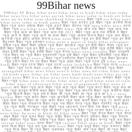
99Bihar news
99Bihar 99 Bihar bihar news bihar news in hindi bihar news today
bihar news live bihar news aaj tak bihar news today in hindi etv bihar
news aaj ka bihar news jharkhand bihar news बिहार न्यूस zee bihar news
bihar news today in hindi patna बिहार न्यूज़ अपडेट टुडे बिहार न्यूज़ अररिया जिला
बिहार न्यूज़ अमर उजाला बिहार न्यूज़ अलर्ट बिहार अपराध न्यूज़ apna bihar news अपना
बिहार न्यूज़ ara bihar news अभी बिहार bihar न्यूज़ आज तक बिहार न्यूज़ आज तक
बिहार न्यूज़ आज का बिहार न्यूज़ आज तक 2021 बिहार न्यूज़ आज तक वीडियो में बिहार
न्यूज़ आज के बिहार न्यूज़ आज का ताजा बिहार न्यूज़ आवास योजना बिहार न्यूज़ आरा बिहार
आरजेडी न्यूज़ इंदिरा आवास योजना bihar news बिहार न्यूज़ इन हिंदी बिहार न्यूज़ इन हिंदी
हिंदुस्तान बिहार न्यूज़ इलेक्शन bihar news e paper in hindi bihar newspaper
इंडिया न्यूज़ बिहार बिहार इंडिया न्यूज़ बिहार झारखंड न्यूज़ इन हिंदी बिहार मौसम न्यूज़ इन
हिंदी बिहार पुलिस न्यूज़ इन हिंदी bihar news i hindi बिहार ईटीवी न्यूज़ ईटीवी बिहार न्यूज़
लाइव ईटीवी बिहार न्यूज़ ईटीवी बिहार न्यूज़ चैनल bihar news youtube बिहार उपचुनाव
न्यूज़ बिहार उप न्यूज़ बिहार मुख्यमंत्री न्यूज़ यूपी बिहार न्यूज़ बिहार यूनिवर्सिटी न्यूज़ बिहार
न्यूज़ एबीपी bihar news a बिहार न्यूज़ एक्सप्रेस बिहार एजुकेशन न्यूज़ बिहार झारखंड
न्यूज़ एटिन बिहार ऐप एम बिहार बिहार न्यूज़ लाइव बिहार न्यूज़ पटना टुडे bihar news
hindi बिहार न्यूज़ पटना बिहार न्यूज़ पटना today lockdown बिहार न्यूज़ पटना school
बिहार न्यूज़ पटना लाइव video बिहार न्यूज़ औरंगाबाद जिला औरंगाबाद न्यूज़ बिहार
aurangabad bihar news bihar news h bihar news hd video bihar news
hd hindi news /bihar etv bihar news hindi hindi news bihar aaj tak
hindi news बिहार live bihar news live bihar news hindi समाचार बिहार न्यूज़
बिहार+न्यूज़ bihar news of today bihar news of gold bihar news of train
bihar news of education bihar news of anganwadi bihar news of
petrol आरा बिहार न्यूज़ आज बिहार न्यूज़ आरा न्यूज़ बिहार न्यूज़ करंट बिहार न्यूज़ कल का
बिहार न्यूज़ क्राइम केजीपी लाइव बिहार न्यूज़ बिहार न्यूज़ कांग्रेस बिहार न्यूज़ केसरिया बिहार
न्यूज़ किडनी बिहार न्यूज़ क्या है बिहार की न्यूज़ बिहार का न्यूज़ आज का k b c news
katihar बिहार न्यूज़ खबर बिहार न्यूज़ खगड़िया बिहार खेल न्यूज़ बिहार खगड़िया न्यूज़ बिहार
न्यूज़ ताजा खबर बिहार का न्यूज़ खबर बिहार न्यूज़ ताजा खबरी बिहार न्यूज़ 25 खबर खबर
बिहार बिहार न्यूज़ गोपालगंज बिहार न्यूज़ गया बिहार गोल्ड न्यूज़ बिहार गवर्नमेंट न्यूज़ बिहार
गुड न्यूज़ बिहार गोरखपुर न्यूज़ बिहार न्यूज़ व्हाट्सप्प ग्रुप लिंक गया बिहार न्यूज़ gaya
bihar news बिहार घटना न्यूज़ जी बिहार न्यूज़ गया बिहार न्यूज़ प्रभात खबर bihar da
news bihar da news in hindi dd bihar news बिहार न्यूज़ चैनल बिहार न्यूज़ चैनल
लाइव बिहार न्यूज़ चुनाव बिहार न्यूज़ चाहिए बिहार न्यूज़ चिराग पासवान बिहार न्यूज़ चंपारण
बिहार चौकीदार न्यूज़ बिहार चकिया न्यूज़ बिहार चुनाव न्यूज़ टुडे बिहार चेन्नई न्यूज़ चल बिहार
current bihar news छपरा बिहार न्यूज़ current bihar news in hindi बिहार न्यूज़
छपरा जिला बिहार न्यूज़ छठ पूजा छपरा news बिहार न्यूज़ जमुई बिहार न्यूज़ जयनगर बिहार
न्यूज़ जिला बिहार जी न्यूज़ बिहार जहानाबाद न्यूज़ बिहार जॉब न्यूज़ बिहार ज़ी न्यूज़ बिहार