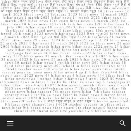
bihar बिहार न्यूज़ हिंदी live बिहार न्यूज़ हिंदी लाइव बिहार न्यूज़ हिंदुस्तान बिहार न्यूज़ हिंदी
वीडियो बिहार न्यूज़ हाजीपुर bihar हिंदी news बिहार होमगार्ड न्यूज़ ईटीवी बिहार न्यूज़ हिंदी में
सासाराम बिहार न्यूज़ हिंदी औरंगाबाद बिहार न्यूज़ हिंदी news हिंदी bihar बिहार news.com
जी न्यूज बिहार बिहार ट्रेन न्यूज़ बिहार न्यूज़ 12 फरवरी बिहार न्यूज़ 18 bihar news 18
april 2023 bihar news 13 february 2023 bihar news 12 march 2023
bihar news 1 march 2023 bihar news 14 march 2023 bihar news 11
march 2023 bihar news 10th exam bihar news 17 march 2023 1st
bihar news 18 bihar news 12 tarikh ka bihar news 12th bihar news 17
july 2005 bihar news 18 march 2023 bihar news news 18 bihar
jharkhand bihar band news 18 june bihar board 10th news bihar
board 10th result 2023 news bihar news 2023 बिहार न्यूज़ 24 bihar news
2 march 2023 बिहार न्यूज़ 23 मार्च बिहार न्यूज़ 2023 bihar news 21 march
2023 bihar news 29 march 2023 bihar news 20 april 2023 bihar news
20 march 2023 bihar news 23 march 2023 2022 ka bihar news 29 may
2006 bihar news 23 march bihar news bihar news 2022 news 24 bihar
asv bihar current news 2022 bihar stet news today 2022 bihar
darbhanga fast news 24 bihar board news 2022 bihar school news
today 2022 bihar news 31 march bihar news 3 april 2023 bihar news
31 march 2023 bihar news 30 march 2023 bihar news 30 march bihar
news 30 tarikh bihar news 3 tarikh bihar news 360 bihar news 38
32nd bihar judiciary news 390 school in bihar current news bihar
34540 teacher news 390 school in bihar latest news bihar 34540
teacher pension latest news bihar news 4 april bihar news 444 bihar
news 4 april 2023 news 44 bihar news 4 bihar news 444 bihar bsnl 4g
bihar news news 4 nation bihar bihar news 5 april 2023 50 years
retirement news in bihar 5 tarikh ka bihar ka news top 5 newspaper in
bihar bihar news 6 april 2023 bihar news 6 march bihar news 7 april
2023 news+bihar+stet+7+charan news 7 bihar jharkhand bihar 7th
phase news bihar teacher 7th phase news bihar 7th phase teacher
vacancy news 7 tarikh ka news bihar ka bihar news 8 march bihar
news 8 march 2023 8 tarikh ka bihar ka news bihar news 9 february
bihar news 9 tarikh ka 9 भारत न्यूज़ लाइव 9 भारत न्यूज़ 9 bharat news hindi
9 bharat news channel live 94000 teacher vacancy in bihar today
news bihar 9th board news bihar board 9th class news 9 bharat news
channel tv9 bharat news live youtube t v 9 bharat news