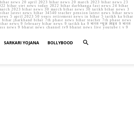
023 bihar news 20 april 2023 bihar news 20 march 2023 bihar news 23
22 bihar stet news today 2022 bihar darbhanga fast news 24 bihar
march 2023 bihar news 30 march bihar news 30 tarikh bihar news 3
bihar latest news bihar 34540 teacher pension latest news bihar news
ews 5 april 2023 50 years retirement news in bihar 5 tarikh ka bihar
 bihar jharkhand bihar 7th phase news bihar teacher 7th phase news
ar news 9 february bihar news 9 tarikh ka 9 भारत न्यूज़ लाइव 9 भारत
lass news 9 bharat news channel tv9 bharat news live youtube t v 9
SARKARI YOJANA
BOLLYBOOD