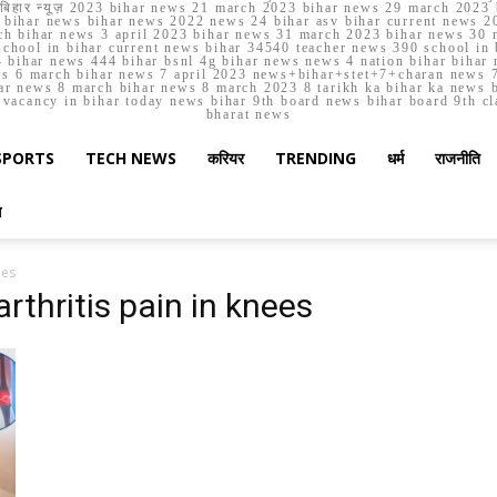
मार्च बिहार न्यूज़ 2023 bihar news 21 march 2023 bihar news 29 march 2
ihar news bihar news 2022 news 24 bihar asv bihar current news 20
h bihar news 3 april 2023 bihar news 31 march 2023 bihar news 30 
chool in bihar current news bihar 34540 teacher news 390 school in 
 bihar news 444 bihar bsnl 4g bihar news news 4 nation bihar bihar n
ws 6 march bihar news 7 april 2023 news+bihar+stet+7+charan news 7
ar news 8 march bihar news 8 march 2023 8 tarikh ka bihar ka news bih
er vacancy in bihar today news bihar 9th board news bihar board 9th c
bharat news
SPORTS
TECH NEWS
करियर
TRENDING
धर्म
राजनीति
स
ees
rthritis pain in knees