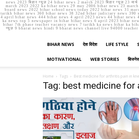
news 2023 बिहार न्यूज़ 24 bihar news 2 march 2023 बिहार न्यूज़ 23 
march 2023 2022 ka bihar news 29 may 2006 bihar news 23 march b
board news 2022 bihar school news today 2022 bihar news 31 marc
tarikh bihar news 360 bihar news 38 32nd bihar judiciary news 390 s
4 april bihar news 444 bihar news 4 april 2023 news 44 bihar news 4
ka news top 5 newspaper in bihar bihar news 6 april 2023 bihar ne
bihar 7th phase teacher vacancy news 7 tarikh ka news bihar ka bih
न्यूज़ 9 bharat news hindi 9 bharat news channel live 94000 teach
BIHAR NEWS
देश विदेश
LIFE STYLE
MOTIVATIONAL
WEB STORIES
बिजने
Home
Tags
Best medicine for arthritis pain in kn
Tag: best medicine for a