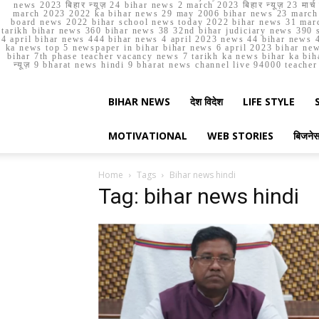
news 2023 बिहार न्यूज़ 24 bihar news 2 march 2023 बिहार न्यूज़ 23 
march 2023 2022 ka bihar news 29 may 2006 bihar news 23 march b
board news 2022 bihar school news today 2022 bihar news 31 marc
tarikh bihar news 360 bihar news 38 32nd bihar judiciary news 390 s
4 april bihar news 444 bihar news 4 april 2023 news 44 bihar news 4
ka news top 5 newspaper in bihar bihar news 6 april 2023 bihar ne
bihar 7th phase teacher vacancy news 7 tarikh ka news bihar ka bih
न्यूज़ 9 bharat news hindi 9 bharat news channel live 94000 teach
BIHAR NEWS
देश विदेश
LIFE STYLE
MOTIVATIONAL
WEB STORIES
बिजने
Home
Tags
Bihar news hindi
Tag: bihar news hindi