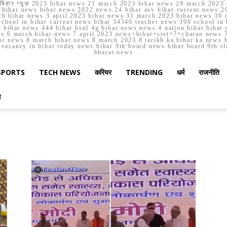
मार्च बिहार न्यूज़ 2023 bihar news 21 march 2023 bihar news 29 march 2
ihar news bihar news 2022 news 24 bihar asv bihar current news 20
h bihar news 3 april 2023 bihar news 31 march 2023 bihar news 30 
chool in bihar current news bihar 34540 teacher news 390 school in 
 bihar news 444 bihar bsnl 4g bihar news news 4 nation bihar bihar n
ws 6 march bihar news 7 april 2023 news+bihar+stet+7+charan news 7
ar news 8 march bihar news 8 march 2023 8 tarikh ka bihar ka news bih
er vacancy in bihar today news bihar 9th board news bihar board 9th c
bharat news
SPORTS
TECH NEWS
करियर
TRENDING
धर्म
राजनीति
स