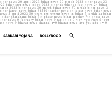
023 bihar news 20 april 2023 bihar news 20 march 2023 bihar news 23
22 bihar stet news today 2022 bihar darbhanga fast news 24 bihar
march 2023 bihar news 30 march bihar news 30 tarikh bihar news 3
bihar latest news bihar 34540 teacher pension latest news bihar news
ews 5 april 2023 50 years retirement news in bihar 5 tarikh ka bihar
 bihar jharkhand bihar 7th phase news bihar teacher 7th phase news
ar news 9 february bihar news 9 tarikh ka 9 भारत न्यूज़ लाइव 9 भारत
lass news 9 bharat news channel tv9 bharat news live youtube t v 9
SARKARI YOJANA
BOLLYBOOD