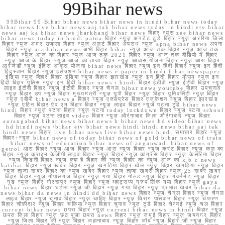
99Bihar news
99Bihar 99 Bihar bihar news bihar news in hindi bihar news today
bihar news live bihar news aaj tak bihar news today in hindi etv bihar
news aaj ka bihar news jharkhand bihar news बिहार न्यूस zee bihar news
bihar news today in hindi patna बिहार न्यूज़ अपडेट टुडे बिहार न्यूज़ अररिया जिला
बिहार न्यूज़ अमर उजाला बिहार न्यूज़ अलर्ट बिहार अपराध न्यूज़ apna bihar news अपना
बिहार न्यूज़ ara bihar news अभी बिहार bihar न्यूज़ आज तक बिहार न्यूज़ आज तक
बिहार न्यूज़ आज का बिहार न्यूज़ आज तक 2021 बिहार न्यूज़ आज तक वीडियो में बिहार
न्यूज़ आज के बिहार न्यूज़ आज का ताजा बिहार न्यूज़ आवास योजना बिहार न्यूज़ आरा बिहार
आरजेडी न्यूज़ इंदिरा आवास योजना bihar news बिहार न्यूज़ इन हिंदी बिहार न्यूज़ इन हिंदी
हिंदुस्तान बिहार न्यूज़ इलेक्शन bihar news e paper in hindi bihar newspaper
इंडिया न्यूज़ बिहार बिहार इंडिया न्यूज़ बिहार झारखंड न्यूज़ इन हिंदी बिहार मौसम न्यूज़ इन
हिंदी बिहार पुलिस न्यूज़ इन हिंदी bihar news i hindi बिहार ईटीवी न्यूज़ ईटीवी बिहार न्यूज़
लाइव ईटीवी बिहार न्यूज़ ईटीवी बिहार न्यूज़ चैनल bihar news youtube बिहार उपचुनाव
न्यूज़ बिहार उप न्यूज़ बिहार मुख्यमंत्री न्यूज़ यूपी बिहार न्यूज़ बिहार यूनिवर्सिटी न्यूज़ बिहार
न्यूज़ एबीपी bihar news a बिहार न्यूज़ एक्सप्रेस बिहार एजुकेशन न्यूज़ बिहार झारखंड
न्यूज़ एटिन बिहार ऐप एम बिहार बिहार न्यूज़ लाइव बिहार न्यूज़ पटना टुडे bihar news
hindi बिहार न्यूज़ पटना बिहार न्यूज़ पटना today lockdown बिहार न्यूज़ पटना school
बिहार न्यूज़ पटना लाइव video बिहार न्यूज़ औरंगाबाद जिला औरंगाबाद न्यूज़ बिहार
aurangabad bihar news bihar news h bihar news hd video bihar news
hd hindi news /bihar etv bihar news hindi hindi news bihar aaj tak
hindi news बिहार live bihar news live bihar news hindi समाचार बिहार न्यूज़
बिहार+न्यूज़ bihar news of today bihar news of gold bihar news of train
bihar news of education bihar news of anganwadi bihar news of
petrol आरा बिहार न्यूज़ आज बिहार न्यूज़ आरा न्यूज़ बिहार न्यूज़ करंट बिहार न्यूज़ कल का
बिहार न्यूज़ क्राइम केजीपी लाइव बिहार न्यूज़ बिहार न्यूज़ कांग्रेस बिहार न्यूज़ केसरिया बिहार
न्यूज़ किडनी बिहार न्यूज़ क्या है बिहार की न्यूज़ बिहार का न्यूज़ आज का k b c news
katihar बिहार न्यूज़ खबर बिहार न्यूज़ खगड़िया बिहार खेल न्यूज़ बिहार खगड़िया न्यूज़ बिहार
न्यूज़ ताजा खबर बिहार का न्यूज़ खबर बिहार न्यूज़ ताजा खबरी बिहार न्यूज़ 25 खबर खबर
बिहार बिहार न्यूज़ गोपालगंज बिहार न्यूज़ गया बिहार गोल्ड न्यूज़ बिहार गवर्नमेंट न्यूज़ बिहार
गुड न्यूज़ बिहार गोरखपुर न्यूज़ बिहार न्यूज़ व्हाट्सप्प ग्रुप लिंक गया बिहार न्यूज़ gaya
bihar news बिहार घटना न्यूज़ जी बिहार न्यूज़ गया बिहार न्यूज़ प्रभात खबर bihar da
news bihar da news in hindi dd bihar news बिहार न्यूज़ चैनल बिहार न्यूज़ चैनल
लाइव बिहार न्यूज़ चुनाव बिहार न्यूज़ चाहिए बिहार न्यूज़ चिराग पासवान बिहार न्यूज़ चंपारण
बिहार चौकीदार न्यूज़ बिहार चकिया न्यूज़ बिहार चुनाव न्यूज़ टुडे बिहार चेन्नई न्यूज़ चल बिहार
current bihar news छपरा बिहार न्यूज़ current bihar news in hindi बिहार न्यूज़
छपरा जिला बिहार न्यूज़ छठ पूजा छपरा news बिहार न्यूज़ जमुई बिहार न्यूज़ जयनगर बिहार
न्यूज़ जिला बिहार जी न्यूज़ बिहार जहानाबाद न्यूज़ बिहार जॉब न्यूज़ बिहार ज़ी न्यूज़ बिहार