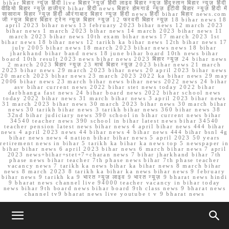
bihar बिहार न्यूज़ हिंदी live बिहार न्यूज़ हिंदी लाइव बिहार न्यूज़ हिंदुस्तान बिहार न्यूज़ हिंदी
वीडियो बिहार न्यूज़ हाजीपुर bihar हिंदी news बिहार होमगार्ड न्यूज़ ईटीवी बिहार न्यूज़ हिंदी में
सासाराम बिहार न्यूज़ हिंदी औरंगाबाद बिहार न्यूज़ हिंदी news हिंदी bihar बिहार news.com
जी न्यूज बिहार बिहार ट्रेन न्यूज़ बिहार न्यूज़ 12 फरवरी बिहार न्यूज़ 18 bihar news 18
april 2023 bihar news 13 february 2023 bihar news 12 march 2023
bihar news 1 march 2023 bihar news 14 march 2023 bihar news 11
march 2023 bihar news 10th exam bihar news 17 march 2023 1st
bihar news 18 bihar news 12 tarikh ka bihar news 12th bihar news 17
july 2005 bihar news 18 march 2023 bihar news news 18 bihar
jharkhand bihar band news 18 june bihar board 10th news bihar
board 10th result 2023 news bihar news 2023 बिहार न्यूज़ 24 bihar news
2 march 2023 बिहार न्यूज़ 23 मार्च बिहार न्यूज़ 2023 bihar news 21 march
2023 bihar news 29 march 2023 bihar news 20 april 2023 bihar news
20 march 2023 bihar news 23 march 2023 2022 ka bihar news 29 may
2006 bihar news 23 march bihar news bihar news 2022 news 24 bihar
asv bihar current news 2022 bihar stet news today 2022 bihar
darbhanga fast news 24 bihar board news 2022 bihar school news
today 2022 bihar news 31 march bihar news 3 april 2023 bihar news
31 march 2023 bihar news 30 march 2023 bihar news 30 march bihar
news 30 tarikh bihar news 3 tarikh bihar news 360 bihar news 38
32nd bihar judiciary news 390 school in bihar current news bihar
34540 teacher news 390 school in bihar latest news bihar 34540
teacher pension latest news bihar news 4 april bihar news 444 bihar
news 4 april 2023 news 44 bihar news 4 bihar news 444 bihar bsnl 4g
bihar news news 4 nation bihar bihar news 5 april 2023 50 years
retirement news in bihar 5 tarikh ka bihar ka news top 5 newspaper in
bihar bihar news 6 april 2023 bihar news 6 march bihar news 7 april
2023 news+bihar+stet+7+charan news 7 bihar jharkhand bihar 7th
phase news bihar teacher 7th phase news bihar 7th phase teacher
vacancy news 7 tarikh ka news bihar ka bihar news 8 march bihar
news 8 march 2023 8 tarikh ka bihar ka news bihar news 9 february
bihar news 9 tarikh ka 9 भारत न्यूज़ लाइव 9 भारत न्यूज़ 9 bharat news hindi
9 bharat news channel live 94000 teacher vacancy in bihar today
news bihar 9th board news bihar board 9th class news 9 bharat news
channel tv9 bharat news live youtube t v 9 bharat news