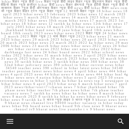
bihar बिहार न्यूज़ हिंदी live बिहार न्यूज़ हिंदी लाइव बिहार न्यूज़ हिंदुस्तान बिहार न्यूज़ हिंदी
वीडियो बिहार न्यूज़ हाजीपुर bihar हिंदी news बिहार होमगार्ड न्यूज़ ईटीवी बिहार न्यूज़ हिंदी में
सासाराम बिहार न्यूज़ हिंदी औरंगाबाद बिहार न्यूज़ हिंदी news हिंदी bihar बिहार news.com
जी न्यूज बिहार बिहार ट्रेन न्यूज़ बिहार न्यूज़ 12 फरवरी बिहार न्यूज़ 18 bihar news 18
april 2023 bihar news 13 february 2023 bihar news 12 march 2023
bihar news 1 march 2023 bihar news 14 march 2023 bihar news 11
march 2023 bihar news 10th exam bihar news 17 march 2023 1st
bihar news 18 bihar news 12 tarikh ka bihar news 12th bihar news 17
july 2005 bihar news 18 march 2023 bihar news news 18 bihar
jharkhand bihar band news 18 june bihar board 10th news bihar
board 10th result 2023 news bihar news 2023 बिहार न्यूज़ 24 bihar news
2 march 2023 बिहार न्यूज़ 23 मार्च बिहार न्यूज़ 2023 bihar news 21 march
2023 bihar news 29 march 2023 bihar news 20 april 2023 bihar news
20 march 2023 bihar news 23 march 2023 2022 ka bihar news 29 may
2006 bihar news 23 march bihar news bihar news 2022 news 24 bihar
asv bihar current news 2022 bihar stet news today 2022 bihar
darbhanga fast news 24 bihar board news 2022 bihar school news
today 2022 bihar news 31 march bihar news 3 april 2023 bihar news
31 march 2023 bihar news 30 march 2023 bihar news 30 march bihar
news 30 tarikh bihar news 3 tarikh bihar news 360 bihar news 38
32nd bihar judiciary news 390 school in bihar current news bihar
34540 teacher news 390 school in bihar latest news bihar 34540
teacher pension latest news bihar news 4 april bihar news 444 bihar
news 4 april 2023 news 44 bihar news 4 bihar news 444 bihar bsnl 4g
bihar news news 4 nation bihar bihar news 5 april 2023 50 years
retirement news in bihar 5 tarikh ka bihar ka news top 5 newspaper in
bihar bihar news 6 april 2023 bihar news 6 march bihar news 7 april
2023 news+bihar+stet+7+charan news 7 bihar jharkhand bihar 7th
phase news bihar teacher 7th phase news bihar 7th phase teacher
vacancy news 7 tarikh ka news bihar ka bihar news 8 march bihar
news 8 march 2023 8 tarikh ka bihar ka news bihar news 9 february
bihar news 9 tarikh ka 9 भारत न्यूज़ लाइव 9 भारत न्यूज़ 9 bharat news hindi
9 bharat news channel live 94000 teacher vacancy in bihar today
news bihar 9th board news bihar board 9th class news 9 bharat news
channel tv9 bharat news live youtube t v 9 bharat news