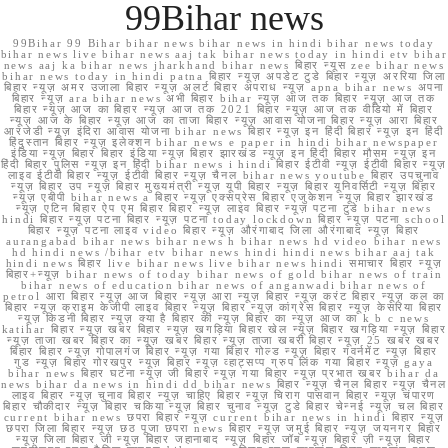
99Bihar news
99Bihar 99 Bihar bihar news bihar news in hindi bihar news today
bihar news live bihar news aaj tak bihar news today in hindi etv bihar
news aaj ka bihar news jharkhand bihar news बिहार न्यूस zee bihar news
bihar news today in hindi patna बिहार न्यूज़ अपडेट टुडे बिहार न्यूज़ अररिया जिला
बिहार न्यूज़ अमर उजाला बिहार न्यूज़ अलर्ट बिहार अपराध न्यूज़ apna bihar news अपना
बिहार न्यूज़ ara bihar news अभी बिहार bihar न्यूज़ आज तक बिहार न्यूज़ आज तक
बिहार न्यूज़ आज का बिहार न्यूज़ आज तक 2021 बिहार न्यूज़ आज तक वीडियो में बिहार
न्यूज़ आज के बिहार न्यूज़ आज का ताजा बिहार न्यूज़ आवास योजना बिहार न्यूज़ आरा बिहार
आरजेडी न्यूज़ इंदिरा आवास योजना bihar news बिहार न्यूज़ इन हिंदी बिहार न्यूज़ इन हिंदी
हिंदुस्तान बिहार न्यूज़ इलेक्शन bihar news e paper in hindi bihar newspaper
इंडिया न्यूज़ बिहार बिहार इंडिया न्यूज़ बिहार झारखंड न्यूज़ इन हिंदी बिहार मौसम न्यूज़ इन
हिंदी बिहार पुलिस न्यूज़ इन हिंदी bihar news i hindi बिहार ईटीवी न्यूज़ ईटीवी बिहार न्यूज़
लाइव ईटीवी बिहार न्यूज़ ईटीवी बिहार न्यूज़ चैनल bihar news youtube बिहार उपचुनाव
न्यूज़ बिहार उप न्यूज़ बिहार मुख्यमंत्री न्यूज़ यूपी बिहार न्यूज़ बिहार यूनिवर्सिटी न्यूज़ बिहार
न्यूज़ एबीपी bihar news a बिहार न्यूज़ एक्सप्रेस बिहार एजुकेशन न्यूज़ बिहार झारखंड
न्यूज़ एटिन बिहार ऐप एम बिहार बिहार न्यूज़ लाइव बिहार न्यूज़ पटना टुडे bihar news
hindi बिहार न्यूज़ पटना बिहार न्यूज़ पटना today lockdown बिहार न्यूज़ पटना school
बिहार न्यूज़ पटना लाइव video बिहार न्यूज़ औरंगाबाद जिला औरंगाबाद न्यूज़ बिहार
aurangabad bihar news bihar news h bihar news hd video bihar news
hd hindi news /bihar etv bihar news hindi hindi news bihar aaj tak
hindi news बिहार live bihar news live bihar news hindi समाचार बिहार न्यूज़
बिहार+न्यूज़ bihar news of today bihar news of gold bihar news of train
bihar news of education bihar news of anganwadi bihar news of
petrol आरा बिहार न्यूज़ आज बिहार न्यूज़ आरा न्यूज़ बिहार न्यूज़ करंट बिहार न्यूज़ कल का
बिहार न्यूज़ क्राइम केजीपी लाइव बिहार न्यूज़ बिहार न्यूज़ कांग्रेस बिहार न्यूज़ केसरिया बिहार
न्यूज़ किडनी बिहार न्यूज़ क्या है बिहार की न्यूज़ बिहार का न्यूज़ आज का k b c news
katihar बिहार न्यूज़ खबर बिहार न्यूज़ खगड़िया बिहार खेल न्यूज़ बिहार खगड़िया न्यूज़ बिहार
न्यूज़ ताजा खबर बिहार का न्यूज़ खबर बिहार न्यूज़ ताजा खबरी बिहार न्यूज़ 25 खबर खबर
बिहार बिहार न्यूज़ गोपालगंज बिहार न्यूज़ गया बिहार गोल्ड न्यूज़ बिहार गवर्नमेंट न्यूज़ बिहार
गुड न्यूज़ बिहार गोरखपुर न्यूज़ बिहार न्यूज़ व्हाट्सप्प ग्रुप लिंक गया बिहार न्यूज़ gaya
bihar news बिहार घटना न्यूज़ जी बिहार न्यूज़ गया बिहार न्यूज़ प्रभात खबर bihar da
news bihar da news in hindi dd bihar news बिहार न्यूज़ चैनल बिहार न्यूज़ चैनल
लाइव बिहार न्यूज़ चुनाव बिहार न्यूज़ चाहिए बिहार न्यूज़ चिराग पासवान बिहार न्यूज़ चंपारण
बिहार चौकीदार न्यूज़ बिहार चकिया न्यूज़ बिहार चुनाव न्यूज़ टुडे बिहार चेन्नई न्यूज़ चल बिहार
current bihar news छपरा बिहार न्यूज़ current bihar news in hindi बिहार न्यूज़
छपरा जिला बिहार न्यूज़ छठ पूजा छपरा news बिहार न्यूज़ जमुई बिहार न्यूज़ जयनगर बिहार
न्यूज़ जिला बिहार जी न्यूज़ बिहार जहानाबाद न्यूज़ बिहार जॉब न्यूज़ बिहार ज़ी न्यूज़ बिहार