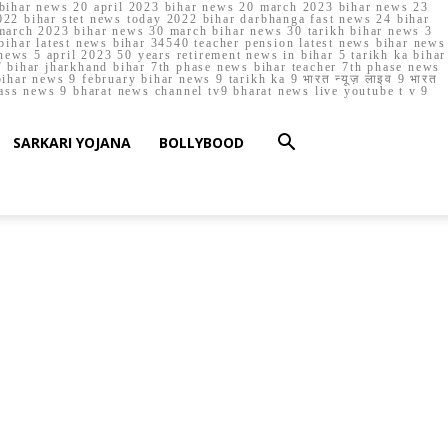
023 bihar news 20 april 2023 bihar news 20 march 2023 bihar news 23
22 bihar stet news today 2022 bihar darbhanga fast news 24 bihar
march 2023 bihar news 30 march bihar news 30 tarikh bihar news 3
bihar latest news bihar 34540 teacher pension latest news bihar news
ews 5 april 2023 50 years retirement news in bihar 5 tarikh ka bihar
 bihar jharkhand bihar 7th phase news bihar teacher 7th phase news
ar news 9 february bihar news 9 tarikh ka 9 भारत न्यूज़ लाइव 9 भारत
lass news 9 bharat news channel tv9 bharat news live youtube t v 9
SARKARI YOJANA
BOLLYBOOD