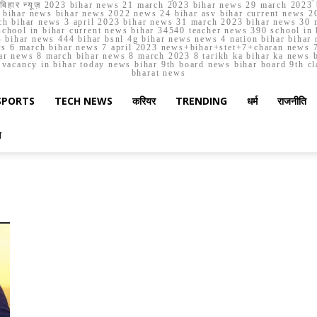
मार्च बिहार न्यूज़ 2023 bihar news 21 march 2023 bihar news 29 march 2
ihar news bihar news 2022 news 24 bihar asv bihar current news 20
h bihar news 3 april 2023 bihar news 31 march 2023 bihar news 30 
chool in bihar current news bihar 34540 teacher news 390 school in 
 bihar news 444 bihar bsnl 4g bihar news news 4 nation bihar bihar n
ws 6 march bihar news 7 april 2023 news+bihar+stet+7+charan news 7
ar news 8 march bihar news 8 march 2023 8 tarikh ka bihar ka news bih
er vacancy in bihar today news bihar 9th board news bihar board 9th c
bharat news
SPORTS
TECH NEWS
करियर
TRENDING
धर्म
राजनीति
स