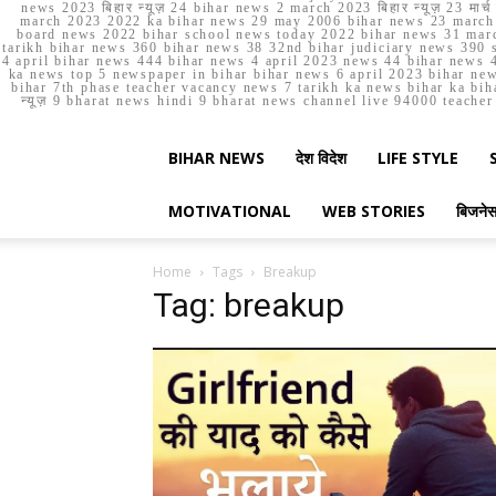
news 2023 बिहार न्यूज़ 24 bihar news 2 march 2023 बिहार न्यूज़ 23 
march 2023 2022 ka bihar news 29 may 2006 bihar news 23 march b
board news 2022 bihar school news today 2022 bihar news 31 marc
tarikh bihar news 360 bihar news 38 32nd bihar judiciary news 390 s
4 april bihar news 444 bihar news 4 april 2023 news 44 bihar news 4
ka news top 5 newspaper in bihar bihar news 6 april 2023 bihar ne
bihar 7th phase teacher vacancy news 7 tarikh ka news bihar ka bih
न्यूज़ 9 bharat news hindi 9 bharat news channel live 94000 teach
BIHAR NEWS
देश विदेश
LIFE STYLE
MOTIVATIONAL
WEB STORIES
बिजने
Home
Tags
Breakup
Tag: breakup