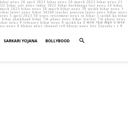
023 bihar news 20 april 2023 bihar news 20 march 2023 bihar news 23
22 bihar stet news today 2022 bihar darbhanga fast news 24 bihar
march 2023 bihar news 30 march bihar news 30 tarikh bihar news 3
bihar latest news bihar 34540 teacher pension latest news bihar news
ews 5 april 2023 50 years retirement news in bihar 5 tarikh ka bihar
 bihar jharkhand bihar 7th phase news bihar teacher 7th phase news
ar news 9 february bihar news 9 tarikh ka 9 भारत न्यूज़ लाइव 9 भारत
lass news 9 bharat news channel tv9 bharat news live youtube t v 9
SARKARI YOJANA
BOLLYBOOD