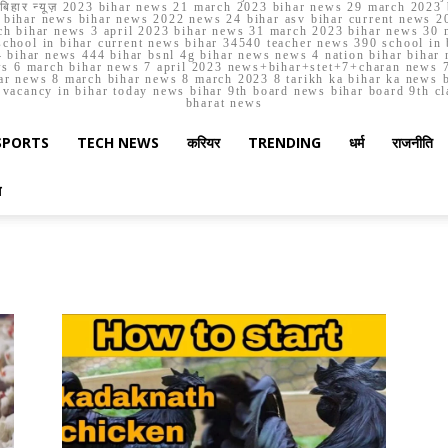
मार्च बिहार न्यूज़ 2023 bihar news 21 march 2023 bihar news 29 march 2
ihar news bihar news 2022 news 24 bihar asv bihar current news 20
h bihar news 3 april 2023 bihar news 31 march 2023 bihar news 30 
chool in bihar current news bihar 34540 teacher news 390 school in 
 bihar news 444 bihar bsnl 4g bihar news news 4 nation bihar bihar n
ws 6 march bihar news 7 april 2023 news+bihar+stet+7+charan news 7
ar news 8 march bihar news 8 march 2023 8 tarikh ka bihar ka news bih
er vacancy in bihar today news bihar 9th board news bihar board 9th c
bharat news
SPORTS
TECH NEWS
करियर
TRENDING
धर्म
राजनीति
स