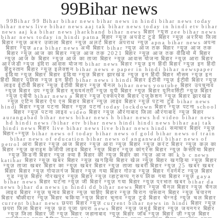
99Bihar news
99Bihar 99 Bihar bihar news bihar news in hindi bihar news today
bihar news live bihar news aaj tak bihar news today in hindi etv bihar
news aaj ka bihar news jharkhand bihar news बिहार न्यूस zee bihar news
bihar news today in hindi patna बिहार न्यूज़ अपडेट टुडे बिहार न्यूज़ अररिया जिला
बिहार न्यूज़ अमर उजाला बिहार न्यूज़ अलर्ट बिहार अपराध न्यूज़ apna bihar news अपना
बिहार न्यूज़ ara bihar news अभी बिहार bihar न्यूज़ आज तक बिहार न्यूज़ आज तक
बिहार न्यूज़ आज का बिहार न्यूज़ आज तक 2021 बिहार न्यूज़ आज तक वीडियो में बिहार
न्यूज़ आज के बिहार न्यूज़ आज का ताजा बिहार न्यूज़ आवास योजना बिहार न्यूज़ आरा बिहार
आरजेडी न्यूज़ इंदिरा आवास योजना bihar news बिहार न्यूज़ इन हिंदी बिहार न्यूज़ इन हिंदी
हिंदुस्तान बिहार न्यूज़ इलेक्शन bihar news e paper in hindi bihar newspaper
इंडिया न्यूज़ बिहार बिहार इंडिया न्यूज़ बिहार झारखंड न्यूज़ इन हिंदी बिहार मौसम न्यूज़ इन
हिंदी बिहार पुलिस न्यूज़ इन हिंदी bihar news i hindi बिहार ईटीवी न्यूज़ ईटीवी बिहार न्यूज़
लाइव ईटीवी बिहार न्यूज़ ईटीवी बिहार न्यूज़ चैनल bihar news youtube बिहार उपचुनाव
न्यूज़ बिहार उप न्यूज़ बिहार मुख्यमंत्री न्यूज़ यूपी बिहार न्यूज़ बिहार यूनिवर्सिटी न्यूज़ बिहार
न्यूज़ एबीपी bihar news a बिहार न्यूज़ एक्सप्रेस बिहार एजुकेशन न्यूज़ बिहार झारखंड
न्यूज़ एटिन बिहार ऐप एम बिहार बिहार न्यूज़ लाइव बिहार न्यूज़ पटना टुडे bihar news
hindi बिहार न्यूज़ पटना बिहार न्यूज़ पटना today lockdown बिहार न्यूज़ पटना school
बिहार न्यूज़ पटना लाइव video बिहार न्यूज़ औरंगाबाद जिला औरंगाबाद न्यूज़ बिहार
aurangabad bihar news bihar news h bihar news hd video bihar news
hd hindi news /bihar etv bihar news hindi hindi news bihar aaj tak
hindi news बिहार live bihar news live bihar news hindi समाचार बिहार न्यूज़
बिहार+न्यूज़ bihar news of today bihar news of gold bihar news of train
bihar news of education bihar news of anganwadi bihar news of
petrol आरा बिहार न्यूज़ आज बिहार न्यूज़ आरा न्यूज़ बिहार न्यूज़ करंट बिहार न्यूज़ कल का
बिहार न्यूज़ क्राइम केजीपी लाइव बिहार न्यूज़ बिहार न्यूज़ कांग्रेस बिहार न्यूज़ केसरिया बिहार
न्यूज़ किडनी बिहार न्यूज़ क्या है बिहार की न्यूज़ बिहार का न्यूज़ आज का k b c news
katihar बिहार न्यूज़ खबर बिहार न्यूज़ खगड़िया बिहार खेल न्यूज़ बिहार खगड़िया न्यूज़ बिहार
न्यूज़ ताजा खबर बिहार का न्यूज़ खबर बिहार न्यूज़ ताजा खबरी बिहार न्यूज़ 25 खबर खबर
बिहार बिहार न्यूज़ गोपालगंज बिहार न्यूज़ गया बिहार गोल्ड न्यूज़ बिहार गवर्नमेंट न्यूज़ बिहार
गुड न्यूज़ बिहार गोरखपुर न्यूज़ बिहार न्यूज़ व्हाट्सप्प ग्रुप लिंक गया बिहार न्यूज़ gaya
bihar news बिहार घटना न्यूज़ जी बिहार न्यूज़ गया बिहार न्यूज़ प्रभात खबर bihar da
news bihar da news in hindi dd bihar news बिहार न्यूज़ चैनल बिहार न्यूज़ चैनल
लाइव बिहार न्यूज़ चुनाव बिहार न्यूज़ चाहिए बिहार न्यूज़ चिराग पासवान बिहार न्यूज़ चंपारण
बिहार चौकीदार न्यूज़ बिहार चकिया न्यूज़ बिहार चुनाव न्यूज़ टुडे बिहार चेन्नई न्यूज़ चल बिहार
current bihar news छपरा बिहार न्यूज़ current bihar news in hindi बिहार न्यूज़
छपरा जिला बिहार न्यूज़ छठ पूजा छपरा news बिहार न्यूज़ जमुई बिहार न्यूज़ जयनगर बिहार
न्यूज़ जिला बिहार जी न्यूज़ बिहार जहानाबाद न्यूज़ बिहार जॉब न्यूज़ बिहार ज़ी न्यूज़ बिहार