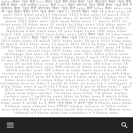
bihar बिहार न्यूज़ हिंदी live बिहार न्यूज़ हिंदी लाइव बिहार न्यूज़ हिंदुस्तान बिहार न्यूज़ हिंदी
वीडियो बिहार न्यूज़ हाजीपुर bihar हिंदी news बिहार होमगार्ड न्यूज़ ईटीवी बिहार न्यूज़ हिंदी में
सासाराम बिहार न्यूज़ हिंदी औरंगाबाद बिहार न्यूज़ हिंदी news हिंदी bihar बिहार news.com
जी न्यूज बिहार बिहार ट्रेन न्यूज़ बिहार न्यूज़ 12 फरवरी बिहार न्यूज़ 18 bihar news 18
april 2023 bihar news 13 february 2023 bihar news 12 march 2023
bihar news 1 march 2023 bihar news 14 march 2023 bihar news 11
march 2023 bihar news 10th exam bihar news 17 march 2023 1st
bihar news 18 bihar news 12 tarikh ka bihar news 12th bihar news 17
july 2005 bihar news 18 march 2023 bihar news news 18 bihar
jharkhand bihar band news 18 june bihar board 10th news bihar
board 10th result 2023 news bihar news 2023 बिहार न्यूज़ 24 bihar news
2 march 2023 बिहार न्यूज़ 23 मार्च बिहार न्यूज़ 2023 bihar news 21 march
2023 bihar news 29 march 2023 bihar news 20 april 2023 bihar news
20 march 2023 bihar news 23 march 2023 2022 ka bihar news 29 may
2006 bihar news 23 march bihar news bihar news 2022 news 24 bihar
asv bihar current news 2022 bihar stet news today 2022 bihar
darbhanga fast news 24 bihar board news 2022 bihar school news
today 2022 bihar news 31 march bihar news 3 april 2023 bihar news
31 march 2023 bihar news 30 march 2023 bihar news 30 march bihar
news 30 tarikh bihar news 3 tarikh bihar news 360 bihar news 38
32nd bihar judiciary news 390 school in bihar current news bihar
34540 teacher news 390 school in bihar latest news bihar 34540
teacher pension latest news bihar news 4 april bihar news 444 bihar
news 4 april 2023 news 44 bihar news 4 bihar news 444 bihar bsnl 4g
bihar news news 4 nation bihar bihar news 5 april 2023 50 years
retirement news in bihar 5 tarikh ka bihar ka news top 5 newspaper in
bihar bihar news 6 april 2023 bihar news 6 march bihar news 7 april
2023 news+bihar+stet+7+charan news 7 bihar jharkhand bihar 7th
phase news bihar teacher 7th phase news bihar 7th phase teacher
vacancy news 7 tarikh ka news bihar ka bihar news 8 march bihar
news 8 march 2023 8 tarikh ka bihar ka news bihar news 9 february
bihar news 9 tarikh ka 9 भारत न्यूज़ लाइव 9 भारत न्यूज़ 9 bharat news hindi
9 bharat news channel live 94000 teacher vacancy in bihar today
news bihar 9th board news bihar board 9th class news 9 bharat news
channel tv9 bharat news live youtube t v 9 bharat news