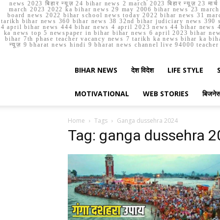
news 2023 बिहार न्यूज़ 24 bihar news 2 march 2023 बिहार न्यूज़ 23 
march 2023 2022 ka bihar news 29 may 2006 bihar news 23 march b
board news 2022 bihar school news today 2022 bihar news 31 marc
tarikh bihar news 360 bihar news 38 32nd bihar judiciary news 390 s
4 april bihar news 444 bihar news 4 april 2023 news 44 bihar news 4
ka news top 5 newspaper in bihar bihar news 6 april 2023 bihar ne
bihar 7th phase teacher vacancy news 7 tarikh ka news bihar ka bih
न्यूज़ 9 bharat news hindi 9 bharat news channel live 94000 teach
BIHAR NEWS
देश विदेश
LIFE STYLE
MOTIVATIONAL
WEB STORIES
बिजने
Home
Tags
Ganga dussehra 2024
Tag: ganga dussehra 2