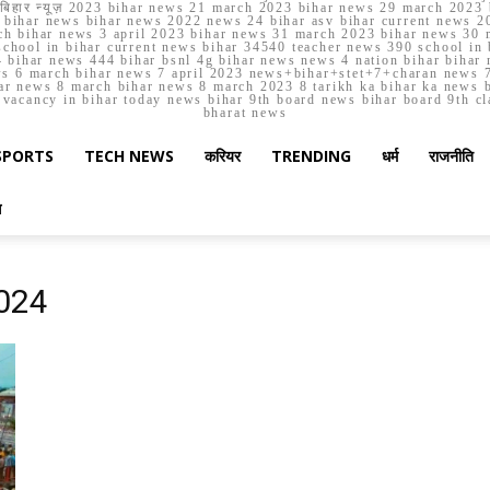
मार्च बिहार न्यूज़ 2023 bihar news 21 march 2023 bihar news 29 march 2
ihar news bihar news 2022 news 24 bihar asv bihar current news 20
h bihar news 3 april 2023 bihar news 31 march 2023 bihar news 30 
chool in bihar current news bihar 34540 teacher news 390 school in 
 bihar news 444 bihar bsnl 4g bihar news news 4 nation bihar bihar n
ws 6 march bihar news 7 april 2023 news+bihar+stet+7+charan news 7
ar news 8 march bihar news 8 march 2023 8 tarikh ka bihar ka news bih
er vacancy in bihar today news bihar 9th board news bihar board 9th c
bharat news
SPORTS
TECH NEWS
करियर
TRENDING
धर्म
राजनीति
स
024