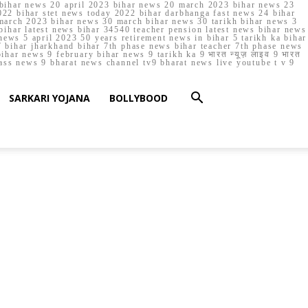
023 bihar news 20 april 2023 bihar news 20 march 2023 bihar news 23
22 bihar stet news today 2022 bihar darbhanga fast news 24 bihar
march 2023 bihar news 30 march bihar news 30 tarikh bihar news 3
bihar latest news bihar 34540 teacher pension latest news bihar news
ews 5 april 2023 50 years retirement news in bihar 5 tarikh ka bihar
 bihar jharkhand bihar 7th phase news bihar teacher 7th phase news
ar news 9 february bihar news 9 tarikh ka 9 भारत न्यूज़ लाइव 9 भारत
lass news 9 bharat news channel tv9 bharat news live youtube t v 9
SARKARI YOJANA
BOLLYBOOD