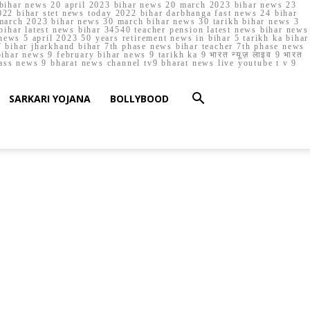
023 bihar news 20 april 2023 bihar news 20 march 2023 bihar news 23
22 bihar stet news today 2022 bihar darbhanga fast news 24 bihar
march 2023 bihar news 30 march bihar news 30 tarikh bihar news 3
bihar latest news bihar 34540 teacher pension latest news bihar news
ews 5 april 2023 50 years retirement news in bihar 5 tarikh ka bihar
 bihar jharkhand bihar 7th phase news bihar teacher 7th phase news
ar news 9 february bihar news 9 tarikh ka 9 भारत न्यूज़ लाइव 9 भारत
lass news 9 bharat news channel tv9 bharat news live youtube t v 9
SARKARI YOJANA
BOLLYBOOD