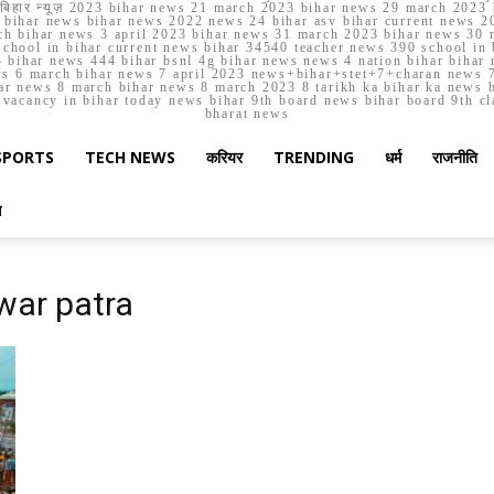
मार्च बिहार न्यूज़ 2023 bihar news 21 march 2023 bihar news 29 march 2
ihar news bihar news 2022 news 24 bihar asv bihar current news 20
h bihar news 3 april 2023 bihar news 31 march 2023 bihar news 30 
chool in bihar current news bihar 34540 teacher news 390 school in 
 bihar news 444 bihar bsnl 4g bihar news news 4 nation bihar bihar n
ws 6 march bihar news 7 april 2023 news+bihar+stet+7+charan news 7
ar news 8 march bihar news 8 march 2023 8 tarikh ka bihar ka news bih
er vacancy in bihar today news bihar 9th board news bihar board 9th c
bharat news
SPORTS
TECH NEWS
करियर
TRENDING
धर्म
राजनीति
स
war patra