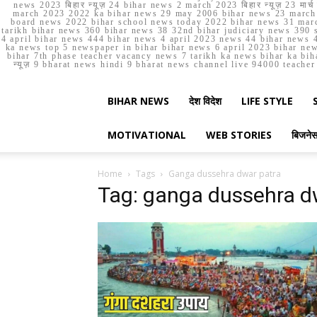
news 2023 बिहार न्यूज़ 24 bihar news 2 march 2023 बिहार न्यूज़ 23 
march 2023 2022 ka bihar news 29 may 2006 bihar news 23 march b
board news 2022 bihar school news today 2022 bihar news 31 marc
tarikh bihar news 360 bihar news 38 32nd bihar judiciary news 390 s
4 april bihar news 444 bihar news 4 april 2023 news 44 bihar news 4
ka news top 5 newspaper in bihar bihar news 6 april 2023 bihar ne
bihar 7th phase teacher vacancy news 7 tarikh ka news bihar ka bih
न्यूज़ 9 bharat news hindi 9 bharat news channel live 94000 teach
BIHAR NEWS
देश विदेश
LIFE STYLE
MOTIVATIONAL
WEB STORIES
बिजने
Home
Tags
Ganga dussehra dwar patra
Tag: ganga dussehra d