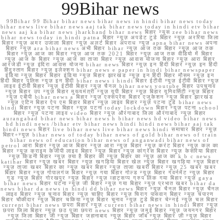
99Bihar news
99Bihar 99 Bihar bihar news bihar news in hindi bihar news today
bihar news live bihar news aaj tak bihar news today in hindi etv bihar
news aaj ka bihar news jharkhand bihar news बिहार न्यूस zee bihar news
bihar news today in hindi patna बिहार न्यूज़ अपडेट टुडे बिहार न्यूज़ अररिया जिला
बिहार न्यूज़ अमर उजाला बिहार न्यूज़ अलर्ट बिहार अपराध न्यूज़ apna bihar news अपना
बिहार न्यूज़ ara bihar news अभी बिहार bihar न्यूज़ आज तक बिहार न्यूज़ आज तक
बिहार न्यूज़ आज का बिहार न्यूज़ आज तक 2021 बिहार न्यूज़ आज तक वीडियो में बिहार
न्यूज़ आज के बिहार न्यूज़ आज का ताजा बिहार न्यूज़ आवास योजना बिहार न्यूज़ आरा बिहार
आरजेडी न्यूज़ इंदिरा आवास योजना bihar news बिहार न्यूज़ इन हिंदी बिहार न्यूज़ इन हिंदी
हिंदुस्तान बिहार न्यूज़ इलेक्शन bihar news e paper in hindi bihar newspaper
इंडिया न्यूज़ बिहार बिहार इंडिया न्यूज़ बिहार झारखंड न्यूज़ इन हिंदी बिहार मौसम न्यूज़ इन
हिंदी बिहार पुलिस न्यूज़ इन हिंदी bihar news i hindi बिहार ईटीवी न्यूज़ ईटीवी बिहार न्यूज़
लाइव ईटीवी बिहार न्यूज़ ईटीवी बिहार न्यूज़ चैनल bihar news youtube बिहार उपचुनाव
न्यूज़ बिहार उप न्यूज़ बिहार मुख्यमंत्री न्यूज़ यूपी बिहार न्यूज़ बिहार यूनिवर्सिटी न्यूज़ बिहार
न्यूज़ एबीपी bihar news a बिहार न्यूज़ एक्सप्रेस बिहार एजुकेशन न्यूज़ बिहार झारखंड
न्यूज़ एटिन बिहार ऐप एम बिहार बिहार न्यूज़ लाइव बिहार न्यूज़ पटना टुडे bihar news
hindi बिहार न्यूज़ पटना बिहार न्यूज़ पटना today lockdown बिहार न्यूज़ पटना school
बिहार न्यूज़ पटना लाइव video बिहार न्यूज़ औरंगाबाद जिला औरंगाबाद न्यूज़ बिहार
aurangabad bihar news bihar news h bihar news hd video bihar news
hd hindi news /bihar etv bihar news hindi hindi news bihar aaj tak
hindi news बिहार live bihar news live bihar news hindi समाचार बिहार न्यूज़
बिहार+न्यूज़ bihar news of today bihar news of gold bihar news of train
bihar news of education bihar news of anganwadi bihar news of
petrol आरा बिहार न्यूज़ आज बिहार न्यूज़ आरा न्यूज़ बिहार न्यूज़ करंट बिहार न्यूज़ कल का
बिहार न्यूज़ क्राइम केजीपी लाइव बिहार न्यूज़ बिहार न्यूज़ कांग्रेस बिहार न्यूज़ केसरिया बिहार
न्यूज़ किडनी बिहार न्यूज़ क्या है बिहार की न्यूज़ बिहार का न्यूज़ आज का k b c news
katihar बिहार न्यूज़ खबर बिहार न्यूज़ खगड़िया बिहार खेल न्यूज़ बिहार खगड़िया न्यूज़ बिहार
न्यूज़ ताजा खबर बिहार का न्यूज़ खबर बिहार न्यूज़ ताजा खबरी बिहार न्यूज़ 25 खबर खबर
बिहार बिहार न्यूज़ गोपालगंज बिहार न्यूज़ गया बिहार गोल्ड न्यूज़ बिहार गवर्नमेंट न्यूज़ बिहार
गुड न्यूज़ बिहार गोरखपुर न्यूज़ बिहार न्यूज़ व्हाट्सप्प ग्रुप लिंक गया बिहार न्यूज़ gaya
bihar news बिहार घटना न्यूज़ जी बिहार न्यूज़ गया बिहार न्यूज़ प्रभात खबर bihar da
news bihar da news in hindi dd bihar news बिहार न्यूज़ चैनल बिहार न्यूज़ चैनल
लाइव बिहार न्यूज़ चुनाव बिहार न्यूज़ चाहिए बिहार न्यूज़ चिराग पासवान बिहार न्यूज़ चंपारण
बिहार चौकीदार न्यूज़ बिहार चकिया न्यूज़ बिहार चुनाव न्यूज़ टुडे बिहार चेन्नई न्यूज़ चल बिहार
current bihar news छपरा बिहार न्यूज़ current bihar news in hindi बिहार न्यूज़
छपरा जिला बिहार न्यूज़ छठ पूजा छपरा news बिहार न्यूज़ जमुई बिहार न्यूज़ जयनगर बिहार
न्यूज़ जिला बिहार जी न्यूज़ बिहार जहानाबाद न्यूज़ बिहार जॉब न्यूज़ बिहार ज़ी न्यूज़ बिहार