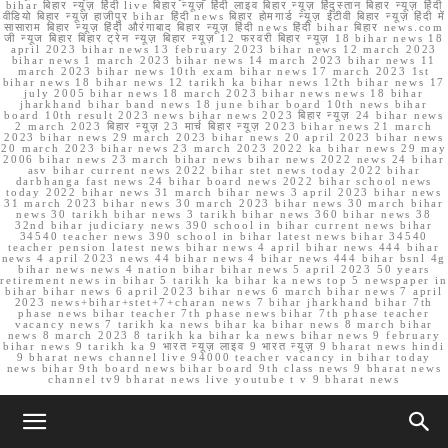
bihar बिहार न्यूज़ हिंदी live बिहार न्यूज़ हिंदी लाइव बिहार न्यूज़ हिंदुस्तान बिहार न्यूज़ हिंदी
वीडियो बिहार न्यूज़ हाजीपुर bihar हिंदी news बिहार होमगार्ड न्यूज़ ईटीवी बिहार न्यूज़ हिंदी में
सासाराम बिहार न्यूज़ हिंदी औरंगाबाद बिहार न्यूज़ हिंदी news हिंदी bihar बिहार news.com
जी न्यूज बिहार बिहार ट्रेन न्यूज़ बिहार न्यूज़ 12 फरवरी बिहार न्यूज़ 18 bihar news 18
april 2023 bihar news 13 february 2023 bihar news 12 march 2023
bihar news 1 march 2023 bihar news 14 march 2023 bihar news 11
march 2023 bihar news 10th exam bihar news 17 march 2023 1st
bihar news 18 bihar news 12 tarikh ka bihar news 12th bihar news 17
july 2005 bihar news 18 march 2023 bihar news news 18 bihar
jharkhand bihar band news 18 june bihar board 10th news bihar
board 10th result 2023 news bihar news 2023 बिहार न्यूज़ 24 bihar news
2 march 2023 बिहार न्यूज़ 23 मार्च बिहार न्यूज़ 2023 bihar news 21 march
2023 bihar news 29 march 2023 bihar news 20 april 2023 bihar news
20 march 2023 bihar news 23 march 2023 2022 ka bihar news 29 may
2006 bihar news 23 march bihar news bihar news 2022 news 24 bihar
asv bihar current news 2022 bihar stet news today 2022 bihar
darbhanga fast news 24 bihar board news 2022 bihar school news
today 2022 bihar news 31 march bihar news 3 april 2023 bihar news
31 march 2023 bihar news 30 march 2023 bihar news 30 march bihar
news 30 tarikh bihar news 3 tarikh bihar news 360 bihar news 38
32nd bihar judiciary news 390 school in bihar current news bihar
34540 teacher news 390 school in bihar latest news bihar 34540
teacher pension latest news bihar news 4 april bihar news 444 bihar
news 4 april 2023 news 44 bihar news 4 bihar news 444 bihar bsnl 4g
bihar news news 4 nation bihar bihar news 5 april 2023 50 years
retirement news in bihar 5 tarikh ka bihar ka news top 5 newspaper in
bihar bihar news 6 april 2023 bihar news 6 march bihar news 7 april
2023 news+bihar+stet+7+charan news 7 bihar jharkhand bihar 7th
phase news bihar teacher 7th phase news bihar 7th phase teacher
vacancy news 7 tarikh ka news bihar ka bihar news 8 march bihar
news 8 march 2023 8 tarikh ka bihar ka news bihar news 9 february
bihar news 9 tarikh ka 9 भारत न्यूज़ लाइव 9 भारत न्यूज़ 9 bharat news hindi
9 bharat news channel live 94000 teacher vacancy in bihar today
news bihar 9th board news bihar board 9th class news 9 bharat news
channel tv9 bharat news live youtube t v 9 bharat news