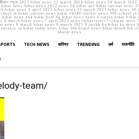
मार्च बिहार न्यूज़ 2023 bihar news 21 march 2023 bihar news 29 march 2
ihar news bihar news 2022 news 24 bihar asv bihar current news 20
h bihar news 3 april 2023 bihar news 31 march 2023 bihar news 30 
chool in bihar current news bihar 34540 teacher news 390 school in 
 bihar news 444 bihar bsnl 4g bihar news news 4 nation bihar bihar n
ws 6 march bihar news 7 april 2023 news+bihar+stet+7+charan news 7
ar news 8 march bihar news 8 march 2023 8 tarikh ka bihar ka news bih
er vacancy in bihar today news bihar 9th board news bihar board 9th c
bharat news
SPORTS
TECH NEWS
करियर
TRENDING
धर्म
राजनीति
स
elody-team/