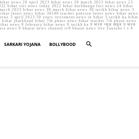
023 bihar news 20 april 2023 bihar news 20 march 2023 bihar news 23
22 bihar stet news today 2022 bihar darbhanga fast news 24 bihar
march 2023 bihar news 30 march bihar news 30 tarikh bihar news 3
bihar latest news bihar 34540 teacher pension latest news bihar news
ews 5 april 2023 50 years retirement news in bihar 5 tarikh ka bihar
 bihar jharkhand bihar 7th phase news bihar teacher 7th phase news
ar news 9 february bihar news 9 tarikh ka 9 भारत न्यूज़ लाइव 9 भारत
lass news 9 bharat news channel tv9 bharat news live youtube t v 9
SARKARI YOJANA
BOLLYBOOD