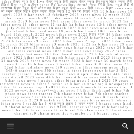
bihar बिहार न्यूज़ हिंदी live बिहार न्यूज़ हिंदी लाइव बिहार न्यूज़ हिंदुस्तान बिहार न्यूज़ हिंदी
वीडियो बिहार न्यूज़ हाजीपुर bihar हिंदी news बिहार होमगार्ड न्यूज़ ईटीवी बिहार न्यूज़ हिंदी में
सासाराम बिहार न्यूज़ हिंदी औरंगाबाद बिहार न्यूज़ हिंदी news हिंदी bihar बिहार news.com
जी न्यूज बिहार बिहार ट्रेन न्यूज़ बिहार न्यूज़ 12 फरवरी बिहार न्यूज़ 18 bihar news 18
april 2023 bihar news 13 february 2023 bihar news 12 march 2023
bihar news 1 march 2023 bihar news 14 march 2023 bihar news 11
march 2023 bihar news 10th exam bihar news 17 march 2023 1st
bihar news 18 bihar news 12 tarikh ka bihar news 12th bihar news 17
july 2005 bihar news 18 march 2023 bihar news news 18 bihar
jharkhand bihar band news 18 june bihar board 10th news bihar
board 10th result 2023 news bihar news 2023 बिहार न्यूज़ 24 bihar news
2 march 2023 बिहार न्यूज़ 23 मार्च बिहार न्यूज़ 2023 bihar news 21 march
2023 bihar news 29 march 2023 bihar news 20 april 2023 bihar news
20 march 2023 bihar news 23 march 2023 2022 ka bihar news 29 may
2006 bihar news 23 march bihar news bihar news 2022 news 24 bihar
asv bihar current news 2022 bihar stet news today 2022 bihar
darbhanga fast news 24 bihar board news 2022 bihar school news
today 2022 bihar news 31 march bihar news 3 april 2023 bihar news
31 march 2023 bihar news 30 march 2023 bihar news 30 march bihar
news 30 tarikh bihar news 3 tarikh bihar news 360 bihar news 38
32nd bihar judiciary news 390 school in bihar current news bihar
34540 teacher news 390 school in bihar latest news bihar 34540
teacher pension latest news bihar news 4 april bihar news 444 bihar
news 4 april 2023 news 44 bihar news 4 bihar news 444 bihar bsnl 4g
bihar news news 4 nation bihar bihar news 5 april 2023 50 years
retirement news in bihar 5 tarikh ka bihar ka news top 5 newspaper in
bihar bihar news 6 april 2023 bihar news 6 march bihar news 7 april
2023 news+bihar+stet+7+charan news 7 bihar jharkhand bihar 7th
phase news bihar teacher 7th phase news bihar 7th phase teacher
vacancy news 7 tarikh ka news bihar ka bihar news 8 march bihar
news 8 march 2023 8 tarikh ka bihar ka news bihar news 9 february
bihar news 9 tarikh ka 9 भारत न्यूज़ लाइव 9 भारत न्यूज़ 9 bharat news hindi
9 bharat news channel live 94000 teacher vacancy in bihar today
news bihar 9th board news bihar board 9th class news 9 bharat news
channel tv9 bharat news live youtube t v 9 bharat news