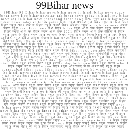
99Bihar news
99Bihar 99 Bihar bihar news bihar news in hindi bihar news today
bihar news live bihar news aaj tak bihar news today in hindi etv bihar
news aaj ka bihar news jharkhand bihar news बिहार न्यूस zee bihar news
bihar news today in hindi patna बिहार न्यूज़ अपडेट टुडे बिहार न्यूज़ अररिया जिला
बिहार न्यूज़ अमर उजाला बिहार न्यूज़ अलर्ट बिहार अपराध न्यूज़ apna bihar news अपना
बिहार न्यूज़ ara bihar news अभी बिहार bihar न्यूज़ आज तक बिहार न्यूज़ आज तक
बिहार न्यूज़ आज का बिहार न्यूज़ आज तक 2021 बिहार न्यूज़ आज तक वीडियो में बिहार
न्यूज़ आज के बिहार न्यूज़ आज का ताजा बिहार न्यूज़ आवास योजना बिहार न्यूज़ आरा बिहार
आरजेडी न्यूज़ इंदिरा आवास योजना bihar news बिहार न्यूज़ इन हिंदी बिहार न्यूज़ इन हिंदी
हिंदुस्तान बिहार न्यूज़ इलेक्शन bihar news e paper in hindi bihar newspaper
इंडिया न्यूज़ बिहार बिहार इंडिया न्यूज़ बिहार झारखंड न्यूज़ इन हिंदी बिहार मौसम न्यूज़ इन
हिंदी बिहार पुलिस न्यूज़ इन हिंदी bihar news i hindi बिहार ईटीवी न्यूज़ ईटीवी बिहार न्यूज़
लाइव ईटीवी बिहार न्यूज़ ईटीवी बिहार न्यूज़ चैनल bihar news youtube बिहार उपचुनाव
न्यूज़ बिहार उप न्यूज़ बिहार मुख्यमंत्री न्यूज़ यूपी बिहार न्यूज़ बिहार यूनिवर्सिटी न्यूज़ बिहार
न्यूज़ एबीपी bihar news a बिहार न्यूज़ एक्सप्रेस बिहार एजुकेशन न्यूज़ बिहार झारखंड
न्यूज़ एटिन बिहार ऐप एम बिहार बिहार न्यूज़ लाइव बिहार न्यूज़ पटना टुडे bihar news
hindi बिहार न्यूज़ पटना बिहार न्यूज़ पटना today lockdown बिहार न्यूज़ पटना school
बिहार न्यूज़ पटना लाइव video बिहार न्यूज़ औरंगाबाद जिला औरंगाबाद न्यूज़ बिहार
aurangabad bihar news bihar news h bihar news hd video bihar news
hd hindi news /bihar etv bihar news hindi hindi news bihar aaj tak
hindi news बिहार live bihar news live bihar news hindi समाचार बिहार न्यूज़
बिहार+न्यूज़ bihar news of today bihar news of gold bihar news of train
bihar news of education bihar news of anganwadi bihar news of
petrol आरा बिहार न्यूज़ आज बिहार न्यूज़ आरा न्यूज़ बिहार न्यूज़ करंट बिहार न्यूज़ कल का
बिहार न्यूज़ क्राइम केजीपी लाइव बिहार न्यूज़ बिहार न्यूज़ कांग्रेस बिहार न्यूज़ केसरिया बिहार
न्यूज़ किडनी बिहार न्यूज़ क्या है बिहार की न्यूज़ बिहार का न्यूज़ आज का k b c news
katihar बिहार न्यूज़ खबर बिहार न्यूज़ खगड़िया बिहार खेल न्यूज़ बिहार खगड़िया न्यूज़ बिहार
न्यूज़ ताजा खबर बिहार का न्यूज़ खबर बिहार न्यूज़ ताजा खबरी बिहार न्यूज़ 25 खबर खबर
बिहार बिहार न्यूज़ गोपालगंज बिहार न्यूज़ गया बिहार गोल्ड न्यूज़ बिहार गवर्नमेंट न्यूज़ बिहार
गुड न्यूज़ बिहार गोरखपुर न्यूज़ बिहार न्यूज़ व्हाट्सप्प ग्रुप लिंक गया बिहार न्यूज़ gaya
bihar news बिहार घटना न्यूज़ जी बिहार न्यूज़ गया बिहार न्यूज़ प्रभात खबर bihar da
news bihar da news in hindi dd bihar news बिहार न्यूज़ चैनल बिहार न्यूज़ चैनल
लाइव बिहार न्यूज़ चुनाव बिहार न्यूज़ चाहिए बिहार न्यूज़ चिराग पासवान बिहार न्यूज़ चंपारण
बिहार चौकीदार न्यूज़ बिहार चकिया न्यूज़ बिहार चुनाव न्यूज़ टुडे बिहार चेन्नई न्यूज़ चल बिहार
current bihar news छपरा बिहार न्यूज़ current bihar news in hindi बिहार न्यूज़
छपरा जिला बिहार न्यूज़ छठ पूजा छपरा news बिहार न्यूज़ जमुई बिहार न्यूज़ जयनगर बिहार
न्यूज़ जिला बिहार जी न्यूज़ बिहार जहानाबाद न्यूज़ बिहार जॉब न्यूज़ बिहार ज़ी न्यूज़ बिहार