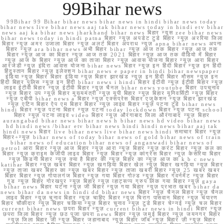
99Bihar news
99Bihar 99 Bihar bihar news bihar news in hindi bihar news today
bihar news live bihar news aaj tak bihar news today in hindi etv bihar
news aaj ka bihar news jharkhand bihar news बिहार न्यूस zee bihar news
bihar news today in hindi patna बिहार न्यूज़ अपडेट टुडे बिहार न्यूज़ अररिया जिला
बिहार न्यूज़ अमर उजाला बिहार न्यूज़ अलर्ट बिहार अपराध न्यूज़ apna bihar news अपना
बिहार न्यूज़ ara bihar news अभी बिहार bihar न्यूज़ आज तक बिहार न्यूज़ आज तक
बिहार न्यूज़ आज का बिहार न्यूज़ आज तक 2021 बिहार न्यूज़ आज तक वीडियो में बिहार
न्यूज़ आज के बिहार न्यूज़ आज का ताजा बिहार न्यूज़ आवास योजना बिहार न्यूज़ आरा बिहार
आरजेडी न्यूज़ इंदिरा आवास योजना bihar news बिहार न्यूज़ इन हिंदी बिहार न्यूज़ इन हिंदी
हिंदुस्तान बिहार न्यूज़ इलेक्शन bihar news e paper in hindi bihar newspaper
इंडिया न्यूज़ बिहार बिहार इंडिया न्यूज़ बिहार झारखंड न्यूज़ इन हिंदी बिहार मौसम न्यूज़ इन
हिंदी बिहार पुलिस न्यूज़ इन हिंदी bihar news i hindi बिहार ईटीवी न्यूज़ ईटीवी बिहार न्यूज़
लाइव ईटीवी बिहार न्यूज़ ईटीवी बिहार न्यूज़ चैनल bihar news youtube बिहार उपचुनाव
न्यूज़ बिहार उप न्यूज़ बिहार मुख्यमंत्री न्यूज़ यूपी बिहार न्यूज़ बिहार यूनिवर्सिटी न्यूज़ बिहार
न्यूज़ एबीपी bihar news a बिहार न्यूज़ एक्सप्रेस बिहार एजुकेशन न्यूज़ बिहार झारखंड
न्यूज़ एटिन बिहार ऐप एम बिहार बिहार न्यूज़ लाइव बिहार न्यूज़ पटना टुडे bihar news
hindi बिहार न्यूज़ पटना बिहार न्यूज़ पटना today lockdown बिहार न्यूज़ पटना school
बिहार न्यूज़ पटना लाइव video बिहार न्यूज़ औरंगाबाद जिला औरंगाबाद न्यूज़ बिहार
aurangabad bihar news bihar news h bihar news hd video bihar news
hd hindi news /bihar etv bihar news hindi hindi news bihar aaj tak
hindi news बिहार live bihar news live bihar news hindi समाचार बिहार न्यूज़
बिहार+न्यूज़ bihar news of today bihar news of gold bihar news of train
bihar news of education bihar news of anganwadi bihar news of
petrol आरा बिहार न्यूज़ आज बिहार न्यूज़ आरा न्यूज़ बिहार न्यूज़ करंट बिहार न्यूज़ कल का
बिहार न्यूज़ क्राइम केजीपी लाइव बिहार न्यूज़ बिहार न्यूज़ कांग्रेस बिहार न्यूज़ केसरिया बिहार
न्यूज़ किडनी बिहार न्यूज़ क्या है बिहार की न्यूज़ बिहार का न्यूज़ आज का k b c news
katihar बिहार न्यूज़ खबर बिहार न्यूज़ खगड़िया बिहार खेल न्यूज़ बिहार खगड़िया न्यूज़ बिहार
न्यूज़ ताजा खबर बिहार का न्यूज़ खबर बिहार न्यूज़ ताजा खबरी बिहार न्यूज़ 25 खबर खबर
बिहार बिहार न्यूज़ गोपालगंज बिहार न्यूज़ गया बिहार गोल्ड न्यूज़ बिहार गवर्नमेंट न्यूज़ बिहार
गुड न्यूज़ बिहार गोरखपुर न्यूज़ बिहार न्यूज़ व्हाट्सप्प ग्रुप लिंक गया बिहार न्यूज़ gaya
bihar news बिहार घटना न्यूज़ जी बिहार न्यूज़ गया बिहार न्यूज़ प्रभात खबर bihar da
news bihar da news in hindi dd bihar news बिहार न्यूज़ चैनल बिहार न्यूज़ चैनल
लाइव बिहार न्यूज़ चुनाव बिहार न्यूज़ चाहिए बिहार न्यूज़ चिराग पासवान बिहार न्यूज़ चंपारण
बिहार चौकीदार न्यूज़ बिहार चकिया न्यूज़ बिहार चुनाव न्यूज़ टुडे बिहार चेन्नई न्यूज़ चल बिहार
current bihar news छपरा बिहार न्यूज़ current bihar news in hindi बिहार न्यूज़
छपरा जिला बिहार न्यूज़ छठ पूजा छपरा news बिहार न्यूज़ जमुई बिहार न्यूज़ जयनगर बिहार
न्यूज़ जिला बिहार जी न्यूज़ बिहार जहानाबाद न्यूज़ बिहार जॉब न्यूज़ बिहार ज़ी न्यूज़ बिहार