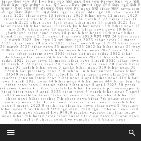
bihar बिहार न्यूज़ हिंदी live बिहार न्यूज़ हिंदी लाइव बिहार न्यूज़ हिंदुस्तान बिहार न्यूज़ हिंदी
वीडियो बिहार न्यूज़ हाजीपुर bihar हिंदी news बिहार होमगार्ड न्यूज़ ईटीवी बिहार न्यूज़ हिंदी में
सासाराम बिहार न्यूज़ हिंदी औरंगाबाद बिहार न्यूज़ हिंदी news हिंदी bihar बिहार news.com
जी न्यूज बिहार बिहार ट्रेन न्यूज़ बिहार न्यूज़ 12 फरवरी बिहार न्यूज़ 18 bihar news 18
april 2023 bihar news 13 february 2023 bihar news 12 march 2023
bihar news 1 march 2023 bihar news 14 march 2023 bihar news 11
march 2023 bihar news 10th exam bihar news 17 march 2023 1st
bihar news 18 bihar news 12 tarikh ka bihar news 12th bihar news 17
july 2005 bihar news 18 march 2023 bihar news news 18 bihar
jharkhand bihar band news 18 june bihar board 10th news bihar
board 10th result 2023 news bihar news 2023 बिहार न्यूज़ 24 bihar news
2 march 2023 बिहार न्यूज़ 23 मार्च बिहार न्यूज़ 2023 bihar news 21 march
2023 bihar news 29 march 2023 bihar news 20 april 2023 bihar news
20 march 2023 bihar news 23 march 2023 2022 ka bihar news 29 may
2006 bihar news 23 march bihar news bihar news 2022 news 24 bihar
asv bihar current news 2022 bihar stet news today 2022 bihar
darbhanga fast news 24 bihar board news 2022 bihar school news
today 2022 bihar news 31 march bihar news 3 april 2023 bihar news
31 march 2023 bihar news 30 march 2023 bihar news 30 march bihar
news 30 tarikh bihar news 3 tarikh bihar news 360 bihar news 38
32nd bihar judiciary news 390 school in bihar current news bihar
34540 teacher news 390 school in bihar latest news bihar 34540
teacher pension latest news bihar news 4 april bihar news 444 bihar
news 4 april 2023 news 44 bihar news 4 bihar news 444 bihar bsnl 4g
bihar news news 4 nation bihar bihar news 5 april 2023 50 years
retirement news in bihar 5 tarikh ka bihar ka news top 5 newspaper in
bihar bihar news 6 april 2023 bihar news 6 march bihar news 7 april
2023 news+bihar+stet+7+charan news 7 bihar jharkhand bihar 7th
phase news bihar teacher 7th phase news bihar 7th phase teacher
vacancy news 7 tarikh ka news bihar ka bihar news 8 march bihar
news 8 march 2023 8 tarikh ka bihar ka news bihar news 9 february
bihar news 9 tarikh ka 9 भारत न्यूज़ लाइव 9 भारत न्यूज़ 9 bharat news hindi
9 bharat news channel live 94000 teacher vacancy in bihar today
news bihar 9th board news bihar board 9th class news 9 bharat news
channel tv9 bharat news live youtube t v 9 bharat news