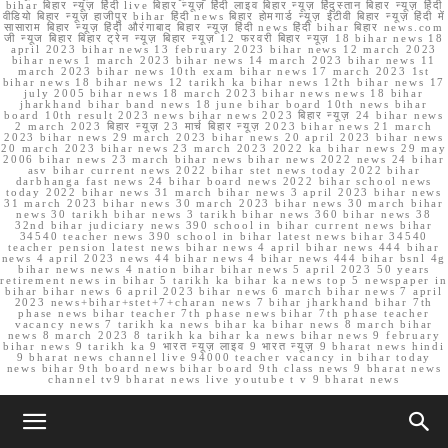
bihar बिहार न्यूज़ हिंदी live बिहार न्यूज़ हिंदी लाइव बिहार न्यूज़ हिंदुस्तान बिहार न्यूज़ हिंदी
वीडियो बिहार न्यूज़ हाजीपुर bihar हिंदी news बिहार होमगार्ड न्यूज़ ईटीवी बिहार न्यूज़ हिंदी में
सासाराम बिहार न्यूज़ हिंदी औरंगाबाद बिहार न्यूज़ हिंदी news हिंदी bihar बिहार news.com
जी न्यूज बिहार बिहार ट्रेन न्यूज़ बिहार न्यूज़ 12 फरवरी बिहार न्यूज़ 18 bihar news 18
april 2023 bihar news 13 february 2023 bihar news 12 march 2023
bihar news 1 march 2023 bihar news 14 march 2023 bihar news 11
march 2023 bihar news 10th exam bihar news 17 march 2023 1st
bihar news 18 bihar news 12 tarikh ka bihar news 12th bihar news 17
july 2005 bihar news 18 march 2023 bihar news news 18 bihar
jharkhand bihar band news 18 june bihar board 10th news bihar
board 10th result 2023 news bihar news 2023 बिहार न्यूज़ 24 bihar news
2 march 2023 बिहार न्यूज़ 23 मार्च बिहार न्यूज़ 2023 bihar news 21 march
2023 bihar news 29 march 2023 bihar news 20 april 2023 bihar news
20 march 2023 bihar news 23 march 2023 2022 ka bihar news 29 may
2006 bihar news 23 march bihar news bihar news 2022 news 24 bihar
asv bihar current news 2022 bihar stet news today 2022 bihar
darbhanga fast news 24 bihar board news 2022 bihar school news
today 2022 bihar news 31 march bihar news 3 april 2023 bihar news
31 march 2023 bihar news 30 march 2023 bihar news 30 march bihar
news 30 tarikh bihar news 3 tarikh bihar news 360 bihar news 38
32nd bihar judiciary news 390 school in bihar current news bihar
34540 teacher news 390 school in bihar latest news bihar 34540
teacher pension latest news bihar news 4 april bihar news 444 bihar
news 4 april 2023 news 44 bihar news 4 bihar news 444 bihar bsnl 4g
bihar news news 4 nation bihar bihar news 5 april 2023 50 years
retirement news in bihar 5 tarikh ka bihar ka news top 5 newspaper in
bihar bihar news 6 april 2023 bihar news 6 march bihar news 7 april
2023 news+bihar+stet+7+charan news 7 bihar jharkhand bihar 7th
phase news bihar teacher 7th phase news bihar 7th phase teacher
vacancy news 7 tarikh ka news bihar ka bihar news 8 march bihar
news 8 march 2023 8 tarikh ka bihar ka news bihar news 9 february
bihar news 9 tarikh ka 9 भारत न्यूज़ लाइव 9 भारत न्यूज़ 9 bharat news hindi
9 bharat news channel live 94000 teacher vacancy in bihar today
news bihar 9th board news bihar board 9th class news 9 bharat news
channel tv9 bharat news live youtube t v 9 bharat news