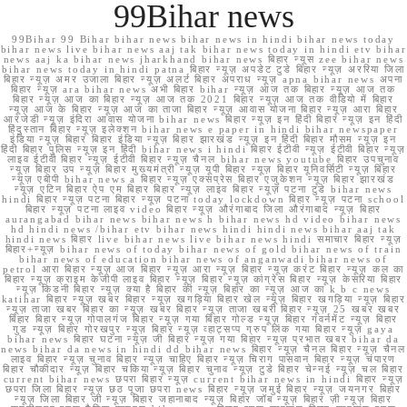
99Bihar news
99Bihar 99 Bihar bihar news bihar news in hindi bihar news today
bihar news live bihar news aaj tak bihar news today in hindi etv bihar
news aaj ka bihar news jharkhand bihar news बिहार न्यूस zee bihar news
bihar news today in hindi patna बिहार न्यूज़ अपडेट टुडे बिहार न्यूज़ अररिया जिला
बिहार न्यूज़ अमर उजाला बिहार न्यूज़ अलर्ट बिहार अपराध न्यूज़ apna bihar news अपना
बिहार न्यूज़ ara bihar news अभी बिहार bihar न्यूज़ आज तक बिहार न्यूज़ आज तक
बिहार न्यूज़ आज का बिहार न्यूज़ आज तक 2021 बिहार न्यूज़ आज तक वीडियो में बिहार
न्यूज़ आज के बिहार न्यूज़ आज का ताजा बिहार न्यूज़ आवास योजना बिहार न्यूज़ आरा बिहार
आरजेडी न्यूज़ इंदिरा आवास योजना bihar news बिहार न्यूज़ इन हिंदी बिहार न्यूज़ इन हिंदी
हिंदुस्तान बिहार न्यूज़ इलेक्शन bihar news e paper in hindi bihar newspaper
इंडिया न्यूज़ बिहार बिहार इंडिया न्यूज़ बिहार झारखंड न्यूज़ इन हिंदी बिहार मौसम न्यूज़ इन
हिंदी बिहार पुलिस न्यूज़ इन हिंदी bihar news i hindi बिहार ईटीवी न्यूज़ ईटीवी बिहार न्यूज़
लाइव ईटीवी बिहार न्यूज़ ईटीवी बिहार न्यूज़ चैनल bihar news youtube बिहार उपचुनाव
न्यूज़ बिहार उप न्यूज़ बिहार मुख्यमंत्री न्यूज़ यूपी बिहार न्यूज़ बिहार यूनिवर्सिटी न्यूज़ बिहार
न्यूज़ एबीपी bihar news a बिहार न्यूज़ एक्सप्रेस बिहार एजुकेशन न्यूज़ बिहार झारखंड
न्यूज़ एटिन बिहार ऐप एम बिहार बिहार न्यूज़ लाइव बिहार न्यूज़ पटना टुडे bihar news
hindi बिहार न्यूज़ पटना बिहार न्यूज़ पटना today lockdown बिहार न्यूज़ पटना school
बिहार न्यूज़ पटना लाइव video बिहार न्यूज़ औरंगाबाद जिला औरंगाबाद न्यूज़ बिहार
aurangabad bihar news bihar news h bihar news hd video bihar news
hd hindi news /bihar etv bihar news hindi hindi news bihar aaj tak
hindi news बिहार live bihar news live bihar news hindi समाचार बिहार न्यूज़
बिहार+न्यूज़ bihar news of today bihar news of gold bihar news of train
bihar news of education bihar news of anganwadi bihar news of
petrol आरा बिहार न्यूज़ आज बिहार न्यूज़ आरा न्यूज़ बिहार न्यूज़ करंट बिहार न्यूज़ कल का
बिहार न्यूज़ क्राइम केजीपी लाइव बिहार न्यूज़ बिहार न्यूज़ कांग्रेस बिहार न्यूज़ केसरिया बिहार
न्यूज़ किडनी बिहार न्यूज़ क्या है बिहार की न्यूज़ बिहार का न्यूज़ आज का k b c news
katihar बिहार न्यूज़ खबर बिहार न्यूज़ खगड़िया बिहार खेल न्यूज़ बिहार खगड़िया न्यूज़ बिहार
न्यूज़ ताजा खबर बिहार का न्यूज़ खबर बिहार न्यूज़ ताजा खबरी बिहार न्यूज़ 25 खबर खबर
बिहार बिहार न्यूज़ गोपालगंज बिहार न्यूज़ गया बिहार गोल्ड न्यूज़ बिहार गवर्नमेंट न्यूज़ बिहार
गुड न्यूज़ बिहार गोरखपुर न्यूज़ बिहार न्यूज़ व्हाट्सप्प ग्रुप लिंक गया बिहार न्यूज़ gaya
bihar news बिहार घटना न्यूज़ जी बिहार न्यूज़ गया बिहार न्यूज़ प्रभात खबर bihar da
news bihar da news in hindi dd bihar news बिहार न्यूज़ चैनल बिहार न्यूज़ चैनल
लाइव बिहार न्यूज़ चुनाव बिहार न्यूज़ चाहिए बिहार न्यूज़ चिराग पासवान बिहार न्यूज़ चंपारण
बिहार चौकीदार न्यूज़ बिहार चकिया न्यूज़ बिहार चुनाव न्यूज़ टुडे बिहार चेन्नई न्यूज़ चल बिहार
current bihar news छपरा बिहार न्यूज़ current bihar news in hindi बिहार न्यूज़
छपरा जिला बिहार न्यूज़ छठ पूजा छपरा news बिहार न्यूज़ जमुई बिहार न्यूज़ जयनगर बिहार
न्यूज़ जिला बिहार जी न्यूज़ बिहार जहानाबाद न्यूज़ बिहार जॉब न्यूज़ बिहार ज़ी न्यूज़ बिहार