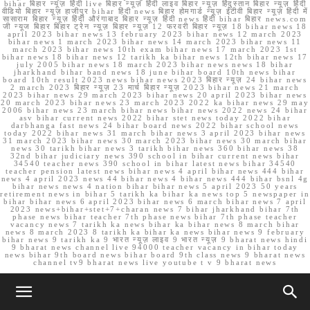
bihar बिहार न्यूज़ हिंदी live बिहार न्यूज़ हिंदी लाइव बिहार न्यूज़ हिंदुस्तान बिहार न्यूज़ हिंदी
वीडियो बिहार न्यूज़ हाजीपुर bihar हिंदी news बिहार होमगार्ड न्यूज़ ईटीवी बिहार न्यूज़ हिंदी में
सासाराम बिहार न्यूज़ हिंदी औरंगाबाद बिहार न्यूज़ हिंदी news हिंदी bihar बिहार news.com
जी न्यूज बिहार बिहार ट्रेन न्यूज़ बिहार न्यूज़ 12 फरवरी बिहार न्यूज़ 18 bihar news 18
april 2023 bihar news 13 february 2023 bihar news 12 march 2023
bihar news 1 march 2023 bihar news 14 march 2023 bihar news 11
march 2023 bihar news 10th exam bihar news 17 march 2023 1st
bihar news 18 bihar news 12 tarikh ka bihar news 12th bihar news 17
july 2005 bihar news 18 march 2023 bihar news news 18 bihar
jharkhand bihar band news 18 june bihar board 10th news bihar
board 10th result 2023 news bihar news 2023 बिहार न्यूज़ 24 bihar news
2 march 2023 बिहार न्यूज़ 23 मार्च बिहार न्यूज़ 2023 bihar news 21 march
2023 bihar news 29 march 2023 bihar news 20 april 2023 bihar news
20 march 2023 bihar news 23 march 2023 2022 ka bihar news 29 may
2006 bihar news 23 march bihar news bihar news 2022 news 24 bihar
asv bihar current news 2022 bihar stet news today 2022 bihar
darbhanga fast news 24 bihar board news 2022 bihar school news
today 2022 bihar news 31 march bihar news 3 april 2023 bihar news
31 march 2023 bihar news 30 march 2023 bihar news 30 march bihar
news 30 tarikh bihar news 3 tarikh bihar news 360 bihar news 38
32nd bihar judiciary news 390 school in bihar current news bihar
34540 teacher news 390 school in bihar latest news bihar 34540
teacher pension latest news bihar news 4 april bihar news 444 bihar
news 4 april 2023 news 44 bihar news 4 bihar news 444 bihar bsnl 4g
bihar news news 4 nation bihar bihar news 5 april 2023 50 years
retirement news in bihar 5 tarikh ka bihar ka news top 5 newspaper in
bihar bihar news 6 april 2023 bihar news 6 march bihar news 7 april
2023 news+bihar+stet+7+charan news 7 bihar jharkhand bihar 7th
phase news bihar teacher 7th phase news bihar 7th phase teacher
vacancy news 7 tarikh ka news bihar ka bihar news 8 march bihar
news 8 march 2023 8 tarikh ka bihar ka news bihar news 9 february
bihar news 9 tarikh ka 9 भारत न्यूज़ लाइव 9 भारत न्यूज़ 9 bharat news hindi
9 bharat news channel live 94000 teacher vacancy in bihar today
news bihar 9th board news bihar board 9th class news 9 bharat news
channel tv9 bharat news live youtube t v 9 bharat news