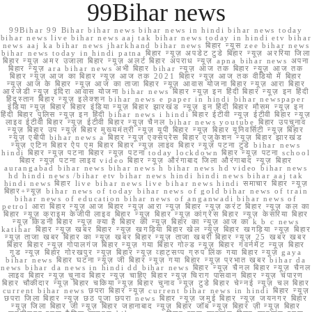
99Bihar news
99Bihar 99 Bihar bihar news bihar news in hindi bihar news today
bihar news live bihar news aaj tak bihar news today in hindi etv bihar
news aaj ka bihar news jharkhand bihar news बिहार न्यूस zee bihar news
bihar news today in hindi patna बिहार न्यूज़ अपडेट टुडे बिहार न्यूज़ अररिया जिला
बिहार न्यूज़ अमर उजाला बिहार न्यूज़ अलर्ट बिहार अपराध न्यूज़ apna bihar news अपना
बिहार न्यूज़ ara bihar news अभी बिहार bihar न्यूज़ आज तक बिहार न्यूज़ आज तक
बिहार न्यूज़ आज का बिहार न्यूज़ आज तक 2021 बिहार न्यूज़ आज तक वीडियो में बिहार
न्यूज़ आज के बिहार न्यूज़ आज का ताजा बिहार न्यूज़ आवास योजना बिहार न्यूज़ आरा बिहार
आरजेडी न्यूज़ इंदिरा आवास योजना bihar news बिहार न्यूज़ इन हिंदी बिहार न्यूज़ इन हिंदी
हिंदुस्तान बिहार न्यूज़ इलेक्शन bihar news e paper in hindi bihar newspaper
इंडिया न्यूज़ बिहार बिहार इंडिया न्यूज़ बिहार झारखंड न्यूज़ इन हिंदी बिहार मौसम न्यूज़ इन
हिंदी बिहार पुलिस न्यूज़ इन हिंदी bihar news i hindi बिहार ईटीवी न्यूज़ ईटीवी बिहार न्यूज़
लाइव ईटीवी बिहार न्यूज़ ईटीवी बिहार न्यूज़ चैनल bihar news youtube बिहार उपचुनाव
न्यूज़ बिहार उप न्यूज़ बिहार मुख्यमंत्री न्यूज़ यूपी बिहार न्यूज़ बिहार यूनिवर्सिटी न्यूज़ बिहार
न्यूज़ एबीपी bihar news a बिहार न्यूज़ एक्सप्रेस बिहार एजुकेशन न्यूज़ बिहार झारखंड
न्यूज़ एटिन बिहार ऐप एम बिहार बिहार न्यूज़ लाइव बिहार न्यूज़ पटना टुडे bihar news
hindi बिहार न्यूज़ पटना बिहार न्यूज़ पटना today lockdown बिहार न्यूज़ पटना school
बिहार न्यूज़ पटना लाइव video बिहार न्यूज़ औरंगाबाद जिला औरंगाबाद न्यूज़ बिहार
aurangabad bihar news bihar news h bihar news hd video bihar news
hd hindi news /bihar etv bihar news hindi hindi news bihar aaj tak
hindi news बिहार live bihar news live bihar news hindi समाचार बिहार न्यूज़
बिहार+न्यूज़ bihar news of today bihar news of gold bihar news of train
bihar news of education bihar news of anganwadi bihar news of
petrol आरा बिहार न्यूज़ आज बिहार न्यूज़ आरा न्यूज़ बिहार न्यूज़ करंट बिहार न्यूज़ कल का
बिहार न्यूज़ क्राइम केजीपी लाइव बिहार न्यूज़ बिहार न्यूज़ कांग्रेस बिहार न्यूज़ केसरिया बिहार
न्यूज़ किडनी बिहार न्यूज़ क्या है बिहार की न्यूज़ बिहार का न्यूज़ आज का k b c news
katihar बिहार न्यूज़ खबर बिहार न्यूज़ खगड़िया बिहार खेल न्यूज़ बिहार खगड़िया न्यूज़ बिहार
न्यूज़ ताजा खबर बिहार का न्यूज़ खबर बिहार न्यूज़ ताजा खबरी बिहार न्यूज़ 25 खबर खबर
बिहार बिहार न्यूज़ गोपालगंज बिहार न्यूज़ गया बिहार गोल्ड न्यूज़ बिहार गवर्नमेंट न्यूज़ बिहार
गुड न्यूज़ बिहार गोरखपुर न्यूज़ बिहार न्यूज़ व्हाट्सप्प ग्रुप लिंक गया बिहार न्यूज़ gaya
bihar news बिहार घटना न्यूज़ जी बिहार न्यूज़ गया बिहार न्यूज़ प्रभात खबर bihar da
news bihar da news in hindi dd bihar news बिहार न्यूज़ चैनल बिहार न्यूज़ चैनल
लाइव बिहार न्यूज़ चुनाव बिहार न्यूज़ चाहिए बिहार न्यूज़ चिराग पासवान बिहार न्यूज़ चंपारण
बिहार चौकीदार न्यूज़ बिहार चकिया न्यूज़ बिहार चुनाव न्यूज़ टुडे बिहार चेन्नई न्यूज़ चल बिहार
current bihar news छपरा बिहार न्यूज़ current bihar news in hindi बिहार न्यूज़
छपरा जिला बिहार न्यूज़ छठ पूजा छपरा news बिहार न्यूज़ जमुई बिहार न्यूज़ जयनगर बिहार
न्यूज़ जिला बिहार जी न्यूज़ बिहार जहानाबाद न्यूज़ बिहार जॉब न्यूज़ बिहार ज़ी न्यूज़ बिहार