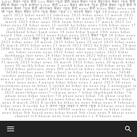
bihar बिहार न्यूज़ हिंदी live बिहार न्यूज़ हिंदी लाइव बिहार न्यूज़ हिंदुस्तान बिहार न्यूज़ हिंदी
वीडियो बिहार न्यूज़ हाजीपुर bihar हिंदी news बिहार होमगार्ड न्यूज़ ईटीवी बिहार न्यूज़ हिंदी में
सासाराम बिहार न्यूज़ हिंदी औरंगाबाद बिहार न्यूज़ हिंदी news हिंदी bihar बिहार news.com
जी न्यूज बिहार बिहार ट्रेन न्यूज़ बिहार न्यूज़ 12 फरवरी बिहार न्यूज़ 18 bihar news 18
april 2023 bihar news 13 february 2023 bihar news 12 march 2023
bihar news 1 march 2023 bihar news 14 march 2023 bihar news 11
march 2023 bihar news 10th exam bihar news 17 march 2023 1st
bihar news 18 bihar news 12 tarikh ka bihar news 12th bihar news 17
july 2005 bihar news 18 march 2023 bihar news news 18 bihar
jharkhand bihar band news 18 june bihar board 10th news bihar
board 10th result 2023 news bihar news 2023 बिहार न्यूज़ 24 bihar news
2 march 2023 बिहार न्यूज़ 23 मार्च बिहार न्यूज़ 2023 bihar news 21 march
2023 bihar news 29 march 2023 bihar news 20 april 2023 bihar news
20 march 2023 bihar news 23 march 2023 2022 ka bihar news 29 may
2006 bihar news 23 march bihar news bihar news 2022 news 24 bihar
asv bihar current news 2022 bihar stet news today 2022 bihar
darbhanga fast news 24 bihar board news 2022 bihar school news
today 2022 bihar news 31 march bihar news 3 april 2023 bihar news
31 march 2023 bihar news 30 march 2023 bihar news 30 march bihar
news 30 tarikh bihar news 3 tarikh bihar news 360 bihar news 38
32nd bihar judiciary news 390 school in bihar current news bihar
34540 teacher news 390 school in bihar latest news bihar 34540
teacher pension latest news bihar news 4 april bihar news 444 bihar
news 4 april 2023 news 44 bihar news 4 bihar news 444 bihar bsnl 4g
bihar news news 4 nation bihar bihar news 5 april 2023 50 years
retirement news in bihar 5 tarikh ka bihar ka news top 5 newspaper in
bihar bihar news 6 april 2023 bihar news 6 march bihar news 7 april
2023 news+bihar+stet+7+charan news 7 bihar jharkhand bihar 7th
phase news bihar teacher 7th phase news bihar 7th phase teacher
vacancy news 7 tarikh ka news bihar ka bihar news 8 march bihar
news 8 march 2023 8 tarikh ka bihar ka news bihar news 9 february
bihar news 9 tarikh ka 9 भारत न्यूज़ लाइव 9 भारत न्यूज़ 9 bharat news hindi
9 bharat news channel live 94000 teacher vacancy in bihar today
news bihar 9th board news bihar board 9th class news 9 bharat news
channel tv9 bharat news live youtube t v 9 bharat news