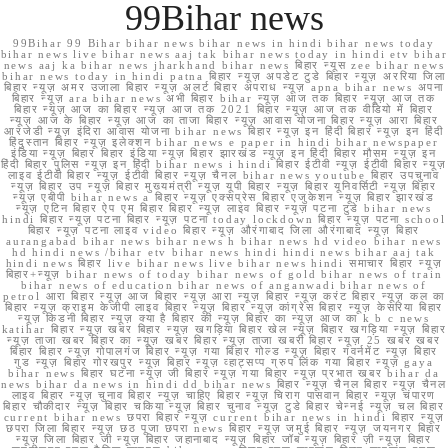
99Bihar news
99Bihar 99 Bihar bihar news bihar news in hindi bihar news today
bihar news live bihar news aaj tak bihar news today in hindi etv bihar
news aaj ka bihar news jharkhand bihar news बिहार न्यूस zee bihar news
bihar news today in hindi patna बिहार न्यूज़ अपडेट टुडे बिहार न्यूज़ अररिया जिला
बिहार न्यूज़ अमर उजाला बिहार न्यूज़ अलर्ट बिहार अपराध न्यूज़ apna bihar news अपना
बिहार न्यूज़ ara bihar news अभी बिहार bihar न्यूज़ आज तक बिहार न्यूज़ आज तक
बिहार न्यूज़ आज का बिहार न्यूज़ आज तक 2021 बिहार न्यूज़ आज तक वीडियो में बिहार
न्यूज़ आज के बिहार न्यूज़ आज का ताजा बिहार न्यूज़ आवास योजना बिहार न्यूज़ आरा बिहार
आरजेडी न्यूज़ इंदिरा आवास योजना bihar news बिहार न्यूज़ इन हिंदी बिहार न्यूज़ इन हिंदी
हिंदुस्तान बिहार न्यूज़ इलेक्शन bihar news e paper in hindi bihar newspaper
इंडिया न्यूज़ बिहार बिहार इंडिया न्यूज़ बिहार झारखंड न्यूज़ इन हिंदी बिहार मौसम न्यूज़ इन
हिंदी बिहार पुलिस न्यूज़ इन हिंदी bihar news i hindi बिहार ईटीवी न्यूज़ ईटीवी बिहार न्यूज़
लाइव ईटीवी बिहार न्यूज़ ईटीवी बिहार न्यूज़ चैनल bihar news youtube बिहार उपचुनाव
न्यूज़ बिहार उप न्यूज़ बिहार मुख्यमंत्री न्यूज़ यूपी बिहार न्यूज़ बिहार यूनिवर्सिटी न्यूज़ बिहार
न्यूज़ एबीपी bihar news a बिहार न्यूज़ एक्सप्रेस बिहार एजुकेशन न्यूज़ बिहार झारखंड
न्यूज़ एटिन बिहार ऐप एम बिहार बिहार न्यूज़ लाइव बिहार न्यूज़ पटना टुडे bihar news
hindi बिहार न्यूज़ पटना बिहार न्यूज़ पटना today lockdown बिहार न्यूज़ पटना school
बिहार न्यूज़ पटना लाइव video बिहार न्यूज़ औरंगाबाद जिला औरंगाबाद न्यूज़ बिहार
aurangabad bihar news bihar news h bihar news hd video bihar news
hd hindi news /bihar etv bihar news hindi hindi news bihar aaj tak
hindi news बिहार live bihar news live bihar news hindi समाचार बिहार न्यूज़
बिहार+न्यूज़ bihar news of today bihar news of gold bihar news of train
bihar news of education bihar news of anganwadi bihar news of
petrol आरा बिहार न्यूज़ आज बिहार न्यूज़ आरा न्यूज़ बिहार न्यूज़ करंट बिहार न्यूज़ कल का
बिहार न्यूज़ क्राइम केजीपी लाइव बिहार न्यूज़ बिहार न्यूज़ कांग्रेस बिहार न्यूज़ केसरिया बिहार
न्यूज़ किडनी बिहार न्यूज़ क्या है बिहार की न्यूज़ बिहार का न्यूज़ आज का k b c news
katihar बिहार न्यूज़ खबर बिहार न्यूज़ खगड़िया बिहार खेल न्यूज़ बिहार खगड़िया न्यूज़ बिहार
न्यूज़ ताजा खबर बिहार का न्यूज़ खबर बिहार न्यूज़ ताजा खबरी बिहार न्यूज़ 25 खबर खबर
बिहार बिहार न्यूज़ गोपालगंज बिहार न्यूज़ गया बिहार गोल्ड न्यूज़ बिहार गवर्नमेंट न्यूज़ बिहार
गुड न्यूज़ बिहार गोरखपुर न्यूज़ बिहार न्यूज़ व्हाट्सप्प ग्रुप लिंक गया बिहार न्यूज़ gaya
bihar news बिहार घटना न्यूज़ जी बिहार न्यूज़ गया बिहार न्यूज़ प्रभात खबर bihar da
news bihar da news in hindi dd bihar news बिहार न्यूज़ चैनल बिहार न्यूज़ चैनल
लाइव बिहार न्यूज़ चुनाव बिहार न्यूज़ चाहिए बिहार न्यूज़ चिराग पासवान बिहार न्यूज़ चंपारण
बिहार चौकीदार न्यूज़ बिहार चकिया न्यूज़ बिहार चुनाव न्यूज़ टुडे बिहार चेन्नई न्यूज़ चल बिहार
current bihar news छपरा बिहार न्यूज़ current bihar news in hindi बिहार न्यूज़
छपरा जिला बिहार न्यूज़ छठ पूजा छपरा news बिहार न्यूज़ जमुई बिहार न्यूज़ जयनगर बिहार
न्यूज़ जिला बिहार जी न्यूज़ बिहार जहानाबाद न्यूज़ बिहार जॉब न्यूज़ बिहार ज़ी न्यूज़ बिहार