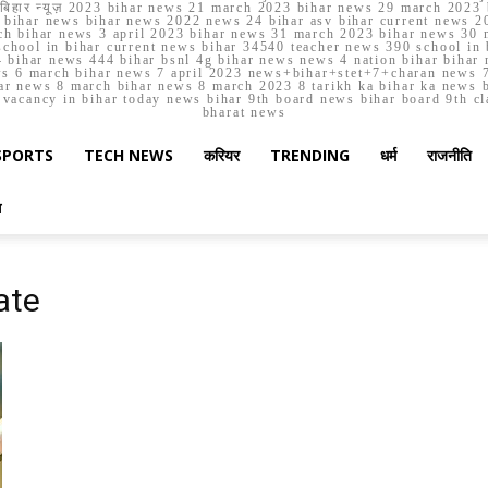
मार्च बिहार न्यूज़ 2023 bihar news 21 march 2023 bihar news 29 march 2
ihar news bihar news 2022 news 24 bihar asv bihar current news 20
h bihar news 3 april 2023 bihar news 31 march 2023 bihar news 30 
chool in bihar current news bihar 34540 teacher news 390 school in 
 bihar news 444 bihar bsnl 4g bihar news news 4 nation bihar bihar n
ws 6 march bihar news 7 april 2023 news+bihar+stet+7+charan news 7
ar news 8 march bihar news 8 march 2023 8 tarikh ka bihar ka news bih
er vacancy in bihar today news bihar 9th board news bihar board 9th c
bharat news
SPORTS
TECH NEWS
करियर
TRENDING
धर्म
राजनीति
स
ate