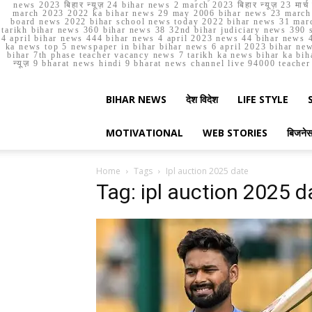
news 2023 बिहार न्यूज़ 24 bihar news 2 march 2023 बिहार न्यूज़ 23 
march 2023 2022 ka bihar news 29 may 2006 bihar news 23 march b
board news 2022 bihar school news today 2022 bihar news 31 marc
tarikh bihar news 360 bihar news 38 32nd bihar judiciary news 390 s
4 april bihar news 444 bihar news 4 april 2023 news 44 bihar news 4
ka news top 5 newspaper in bihar bihar news 6 april 2023 bihar ne
bihar 7th phase teacher vacancy news 7 tarikh ka news bihar ka bih
न्यूज़ 9 bharat news hindi 9 bharat news channel live 94000 teach
BIHAR NEWS
देश विदेश
LIFE STYLE
MOTIVATIONAL
WEB STORIES
बिजने
Home
Tags
Ipl auction 2025 date
Tag: ipl auction 2025 d