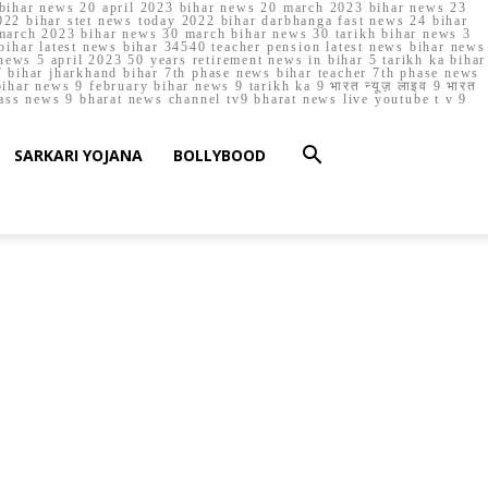
023 bihar news 20 april 2023 bihar news 20 march 2023 bihar news 23
22 bihar stet news today 2022 bihar darbhanga fast news 24 bihar
march 2023 bihar news 30 march bihar news 30 tarikh bihar news 3
bihar latest news bihar 34540 teacher pension latest news bihar news
ews 5 april 2023 50 years retirement news in bihar 5 tarikh ka bihar
 bihar jharkhand bihar 7th phase news bihar teacher 7th phase news
ar news 9 february bihar news 9 tarikh ka 9 भारत न्यूज़ लाइव 9 भारत
lass news 9 bharat news channel tv9 bharat news live youtube t v 9
SARKARI YOJANA
BOLLYBOOD