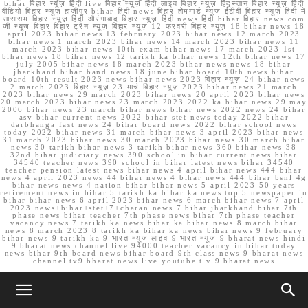
bihar बिहार न्यूज़ हिंदी live बिहार न्यूज़ हिंदी लाइव बिहार न्यूज़ हिंदुस्तान बिहार न्यूज़ हिंदी
वीडियो बिहार न्यूज़ हाजीपुर bihar हिंदी news बिहार होमगार्ड न्यूज़ ईटीवी बिहार न्यूज़ हिंदी में
सासाराम बिहार न्यूज़ हिंदी औरंगाबाद बिहार न्यूज़ हिंदी news हिंदी bihar बिहार news.com
जी न्यूज बिहार बिहार ट्रेन न्यूज़ बिहार न्यूज़ 12 फरवरी बिहार न्यूज़ 18 bihar news 18
april 2023 bihar news 13 february 2023 bihar news 12 march 2023
bihar news 1 march 2023 bihar news 14 march 2023 bihar news 11
march 2023 bihar news 10th exam bihar news 17 march 2023 1st
bihar news 18 bihar news 12 tarikh ka bihar news 12th bihar news 17
july 2005 bihar news 18 march 2023 bihar news news 18 bihar
jharkhand bihar band news 18 june bihar board 10th news bihar
board 10th result 2023 news bihar news 2023 बिहार न्यूज़ 24 bihar news
2 march 2023 बिहार न्यूज़ 23 मार्च बिहार न्यूज़ 2023 bihar news 21 march
2023 bihar news 29 march 2023 bihar news 20 april 2023 bihar news
20 march 2023 bihar news 23 march 2023 2022 ka bihar news 29 may
2006 bihar news 23 march bihar news bihar news 2022 news 24 bihar
asv bihar current news 2022 bihar stet news today 2022 bihar
darbhanga fast news 24 bihar board news 2022 bihar school news
today 2022 bihar news 31 march bihar news 3 april 2023 bihar news
31 march 2023 bihar news 30 march 2023 bihar news 30 march bihar
news 30 tarikh bihar news 3 tarikh bihar news 360 bihar news 38
32nd bihar judiciary news 390 school in bihar current news bihar
34540 teacher news 390 school in bihar latest news bihar 34540
teacher pension latest news bihar news 4 april bihar news 444 bihar
news 4 april 2023 news 44 bihar news 4 bihar news 444 bihar bsnl 4g
bihar news news 4 nation bihar bihar news 5 april 2023 50 years
retirement news in bihar 5 tarikh ka bihar ka news top 5 newspaper in
bihar bihar news 6 april 2023 bihar news 6 march bihar news 7 april
2023 news+bihar+stet+7+charan news 7 bihar jharkhand bihar 7th
phase news bihar teacher 7th phase news bihar 7th phase teacher
vacancy news 7 tarikh ka news bihar ka bihar news 8 march bihar
news 8 march 2023 8 tarikh ka bihar ka news bihar news 9 february
bihar news 9 tarikh ka 9 भारत न्यूज़ लाइव 9 भारत न्यूज़ 9 bharat news hindi
9 bharat news channel live 94000 teacher vacancy in bihar today
news bihar 9th board news bihar board 9th class news 9 bharat news
channel tv9 bharat news live youtube t v 9 bharat news