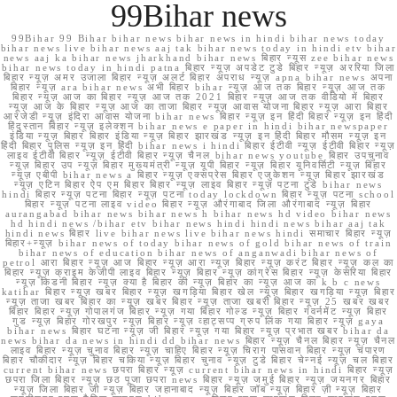
99Bihar news
99Bihar 99 Bihar bihar news bihar news in hindi bihar news today
bihar news live bihar news aaj tak bihar news today in hindi etv bihar
news aaj ka bihar news jharkhand bihar news बिहार न्यूस zee bihar news
bihar news today in hindi patna बिहार न्यूज़ अपडेट टुडे बिहार न्यूज़ अररिया जिला
बिहार न्यूज़ अमर उजाला बिहार न्यूज़ अलर्ट बिहार अपराध न्यूज़ apna bihar news अपना
बिहार न्यूज़ ara bihar news अभी बिहार bihar न्यूज़ आज तक बिहार न्यूज़ आज तक
बिहार न्यूज़ आज का बिहार न्यूज़ आज तक 2021 बिहार न्यूज़ आज तक वीडियो में बिहार
न्यूज़ आज के बिहार न्यूज़ आज का ताजा बिहार न्यूज़ आवास योजना बिहार न्यूज़ आरा बिहार
आरजेडी न्यूज़ इंदिरा आवास योजना bihar news बिहार न्यूज़ इन हिंदी बिहार न्यूज़ इन हिंदी
हिंदुस्तान बिहार न्यूज़ इलेक्शन bihar news e paper in hindi bihar newspaper
इंडिया न्यूज़ बिहार बिहार इंडिया न्यूज़ बिहार झारखंड न्यूज़ इन हिंदी बिहार मौसम न्यूज़ इन
हिंदी बिहार पुलिस न्यूज़ इन हिंदी bihar news i hindi बिहार ईटीवी न्यूज़ ईटीवी बिहार न्यूज़
लाइव ईटीवी बिहार न्यूज़ ईटीवी बिहार न्यूज़ चैनल bihar news youtube बिहार उपचुनाव
न्यूज़ बिहार उप न्यूज़ बिहार मुख्यमंत्री न्यूज़ यूपी बिहार न्यूज़ बिहार यूनिवर्सिटी न्यूज़ बिहार
न्यूज़ एबीपी bihar news a बिहार न्यूज़ एक्सप्रेस बिहार एजुकेशन न्यूज़ बिहार झारखंड
न्यूज़ एटिन बिहार ऐप एम बिहार बिहार न्यूज़ लाइव बिहार न्यूज़ पटना टुडे bihar news
hindi बिहार न्यूज़ पटना बिहार न्यूज़ पटना today lockdown बिहार न्यूज़ पटना school
बिहार न्यूज़ पटना लाइव video बिहार न्यूज़ औरंगाबाद जिला औरंगाबाद न्यूज़ बिहार
aurangabad bihar news bihar news h bihar news hd video bihar news
hd hindi news /bihar etv bihar news hindi hindi news bihar aaj tak
hindi news बिहार live bihar news live bihar news hindi समाचार बिहार न्यूज़
बिहार+न्यूज़ bihar news of today bihar news of gold bihar news of train
bihar news of education bihar news of anganwadi bihar news of
petrol आरा बिहार न्यूज़ आज बिहार न्यूज़ आरा न्यूज़ बिहार न्यूज़ करंट बिहार न्यूज़ कल का
बिहार न्यूज़ क्राइम केजीपी लाइव बिहार न्यूज़ बिहार न्यूज़ कांग्रेस बिहार न्यूज़ केसरिया बिहार
न्यूज़ किडनी बिहार न्यूज़ क्या है बिहार की न्यूज़ बिहार का न्यूज़ आज का k b c news
katihar बिहार न्यूज़ खबर बिहार न्यूज़ खगड़िया बिहार खेल न्यूज़ बिहार खगड़िया न्यूज़ बिहार
न्यूज़ ताजा खबर बिहार का न्यूज़ खबर बिहार न्यूज़ ताजा खबरी बिहार न्यूज़ 25 खबर खबर
बिहार बिहार न्यूज़ गोपालगंज बिहार न्यूज़ गया बिहार गोल्ड न्यूज़ बिहार गवर्नमेंट न्यूज़ बिहार
गुड न्यूज़ बिहार गोरखपुर न्यूज़ बिहार न्यूज़ व्हाट्सप्प ग्रुप लिंक गया बिहार न्यूज़ gaya
bihar news बिहार घटना न्यूज़ जी बिहार न्यूज़ गया बिहार न्यूज़ प्रभात खबर bihar da
news bihar da news in hindi dd bihar news बिहार न्यूज़ चैनल बिहार न्यूज़ चैनल
लाइव बिहार न्यूज़ चुनाव बिहार न्यूज़ चाहिए बिहार न्यूज़ चिराग पासवान बिहार न्यूज़ चंपारण
बिहार चौकीदार न्यूज़ बिहार चकिया न्यूज़ बिहार चुनाव न्यूज़ टुडे बिहार चेन्नई न्यूज़ चल बिहार
current bihar news छपरा बिहार न्यूज़ current bihar news in hindi बिहार न्यूज़
छपरा जिला बिहार न्यूज़ छठ पूजा छपरा news बिहार न्यूज़ जमुई बिहार न्यूज़ जयनगर बिहार
न्यूज़ जिला बिहार जी न्यूज़ बिहार जहानाबाद न्यूज़ बिहार जॉब न्यूज़ बिहार ज़ी न्यूज़ बिहार