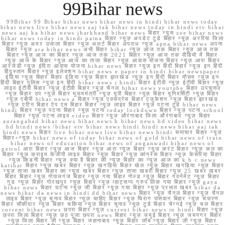
99Bihar news
99Bihar 99 Bihar bihar news bihar news in hindi bihar news today
bihar news live bihar news aaj tak bihar news today in hindi etv bihar
news aaj ka bihar news jharkhand bihar news बिहार न्यूस zee bihar news
bihar news today in hindi patna बिहार न्यूज़ अपडेट टुडे बिहार न्यूज़ अररिया जिला
बिहार न्यूज़ अमर उजाला बिहार न्यूज़ अलर्ट बिहार अपराध न्यूज़ apna bihar news अपना
बिहार न्यूज़ ara bihar news अभी बिहार bihar न्यूज़ आज तक बिहार न्यूज़ आज तक
बिहार न्यूज़ आज का बिहार न्यूज़ आज तक 2021 बिहार न्यूज़ आज तक वीडियो में बिहार
न्यूज़ आज के बिहार न्यूज़ आज का ताजा बिहार न्यूज़ आवास योजना बिहार न्यूज़ आरा बिहार
आरजेडी न्यूज़ इंदिरा आवास योजना bihar news बिहार न्यूज़ इन हिंदी बिहार न्यूज़ इन हिंदी
हिंदुस्तान बिहार न्यूज़ इलेक्शन bihar news e paper in hindi bihar newspaper
इंडिया न्यूज़ बिहार बिहार इंडिया न्यूज़ बिहार झारखंड न्यूज़ इन हिंदी बिहार मौसम न्यूज़ इन
हिंदी बिहार पुलिस न्यूज़ इन हिंदी bihar news i hindi बिहार ईटीवी न्यूज़ ईटीवी बिहार न्यूज़
लाइव ईटीवी बिहार न्यूज़ ईटीवी बिहार न्यूज़ चैनल bihar news youtube बिहार उपचुनाव
न्यूज़ बिहार उप न्यूज़ बिहार मुख्यमंत्री न्यूज़ यूपी बिहार न्यूज़ बिहार यूनिवर्सिटी न्यूज़ बिहार
न्यूज़ एबीपी bihar news a बिहार न्यूज़ एक्सप्रेस बिहार एजुकेशन न्यूज़ बिहार झारखंड
न्यूज़ एटिन बिहार ऐप एम बिहार बिहार न्यूज़ लाइव बिहार न्यूज़ पटना टुडे bihar news
hindi बिहार न्यूज़ पटना बिहार न्यूज़ पटना today lockdown बिहार न्यूज़ पटना school
बिहार न्यूज़ पटना लाइव video बिहार न्यूज़ औरंगाबाद जिला औरंगाबाद न्यूज़ बिहार
aurangabad bihar news bihar news h bihar news hd video bihar news
hd hindi news /bihar etv bihar news hindi hindi news bihar aaj tak
hindi news बिहार live bihar news live bihar news hindi समाचार बिहार न्यूज़
बिहार+न्यूज़ bihar news of today bihar news of gold bihar news of train
bihar news of education bihar news of anganwadi bihar news of
petrol आरा बिहार न्यूज़ आज बिहार न्यूज़ आरा न्यूज़ बिहार न्यूज़ करंट बिहार न्यूज़ कल का
बिहार न्यूज़ क्राइम केजीपी लाइव बिहार न्यूज़ बिहार न्यूज़ कांग्रेस बिहार न्यूज़ केसरिया बिहार
न्यूज़ किडनी बिहार न्यूज़ क्या है बिहार की न्यूज़ बिहार का न्यूज़ आज का k b c news
katihar बिहार न्यूज़ खबर बिहार न्यूज़ खगड़िया बिहार खेल न्यूज़ बिहार खगड़िया न्यूज़ बिहार
न्यूज़ ताजा खबर बिहार का न्यूज़ खबर बिहार न्यूज़ ताजा खबरी बिहार न्यूज़ 25 खबर खबर
बिहार बिहार न्यूज़ गोपालगंज बिहार न्यूज़ गया बिहार गोल्ड न्यूज़ बिहार गवर्नमेंट न्यूज़ बिहार
गुड न्यूज़ बिहार गोरखपुर न्यूज़ बिहार न्यूज़ व्हाट्सप्प ग्रुप लिंक गया बिहार न्यूज़ gaya
bihar news बिहार घटना न्यूज़ जी बिहार न्यूज़ गया बिहार न्यूज़ प्रभात खबर bihar da
news bihar da news in hindi dd bihar news बिहार न्यूज़ चैनल बिहार न्यूज़ चैनल
लाइव बिहार न्यूज़ चुनाव बिहार न्यूज़ चाहिए बिहार न्यूज़ चिराग पासवान बिहार न्यूज़ चंपारण
बिहार चौकीदार न्यूज़ बिहार चकिया न्यूज़ बिहार चुनाव न्यूज़ टुडे बिहार चेन्नई न्यूज़ चल बिहार
current bihar news छपरा बिहार न्यूज़ current bihar news in hindi बिहार न्यूज़
छपरा जिला बिहार न्यूज़ छठ पूजा छपरा news बिहार न्यूज़ जमुई बिहार न्यूज़ जयनगर बिहार
न्यूज़ जिला बिहार जी न्यूज़ बिहार जहानाबाद न्यूज़ बिहार जॉब न्यूज़ बिहार ज़ी न्यूज़ बिहार