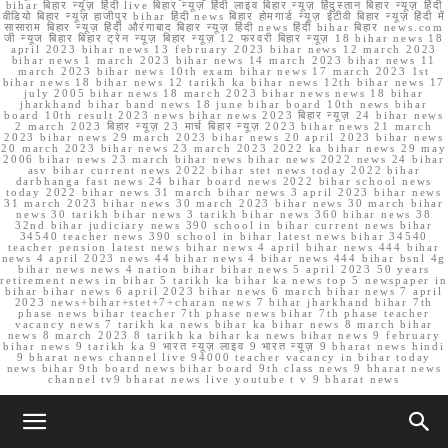
bihar बिहार न्यूज़ हिंदी live बिहार न्यूज़ हिंदी लाइव बिहार न्यूज़ हिंदुस्तान बिहार न्यूज़ हिंदी
वीडियो बिहार न्यूज़ हाजीपुर bihar हिंदी news बिहार होमगार्ड न्यूज़ ईटीवी बिहार न्यूज़ हिंदी में
सासाराम बिहार न्यूज़ हिंदी औरंगाबाद बिहार न्यूज़ हिंदी news हिंदी bihar बिहार news.com
जी न्यूज बिहार बिहार ट्रेन न्यूज़ बिहार न्यूज़ 12 फरवरी बिहार न्यूज़ 18 bihar news 18
april 2023 bihar news 13 february 2023 bihar news 12 march 2023
bihar news 1 march 2023 bihar news 14 march 2023 bihar news 11
march 2023 bihar news 10th exam bihar news 17 march 2023 1st
bihar news 18 bihar news 12 tarikh ka bihar news 12th bihar news 17
july 2005 bihar news 18 march 2023 bihar news news 18 bihar
jharkhand bihar band news 18 june bihar board 10th news bihar
board 10th result 2023 news bihar news 2023 बिहार न्यूज़ 24 bihar news
2 march 2023 बिहार न्यूज़ 23 मार्च बिहार न्यूज़ 2023 bihar news 21 march
2023 bihar news 29 march 2023 bihar news 20 april 2023 bihar news
20 march 2023 bihar news 23 march 2023 2022 ka bihar news 29 may
2006 bihar news 23 march bihar news bihar news 2022 news 24 bihar
asv bihar current news 2022 bihar stet news today 2022 bihar
darbhanga fast news 24 bihar board news 2022 bihar school news
today 2022 bihar news 31 march bihar news 3 april 2023 bihar news
31 march 2023 bihar news 30 march 2023 bihar news 30 march bihar
news 30 tarikh bihar news 3 tarikh bihar news 360 bihar news 38
32nd bihar judiciary news 390 school in bihar current news bihar
34540 teacher news 390 school in bihar latest news bihar 34540
teacher pension latest news bihar news 4 april bihar news 444 bihar
news 4 april 2023 news 44 bihar news 4 bihar news 444 bihar bsnl 4g
bihar news news 4 nation bihar bihar news 5 april 2023 50 years
retirement news in bihar 5 tarikh ka bihar ka news top 5 newspaper in
bihar bihar news 6 april 2023 bihar news 6 march bihar news 7 april
2023 news+bihar+stet+7+charan news 7 bihar jharkhand bihar 7th
phase news bihar teacher 7th phase news bihar 7th phase teacher
vacancy news 7 tarikh ka news bihar ka bihar news 8 march bihar
news 8 march 2023 8 tarikh ka bihar ka news bihar news 9 february
bihar news 9 tarikh ka 9 भारत न्यूज़ लाइव 9 भारत न्यूज़ 9 bharat news hindi
9 bharat news channel live 94000 teacher vacancy in bihar today
news bihar 9th board news bihar board 9th class news 9 bharat news
channel tv9 bharat news live youtube t v 9 bharat news