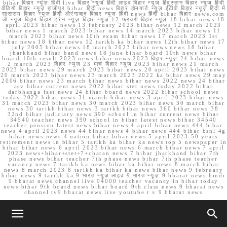
bihar बिहार न्यूज़ हिंदी live बिहार न्यूज़ हिंदी लाइव बिहार न्यूज़ हिंदुस्तान बिहार न्यूज़ हिंदी
वीडियो बिहार न्यूज़ हाजीपुर bihar हिंदी news बिहार होमगार्ड न्यूज़ ईटीवी बिहार न्यूज़ हिंदी में
सासाराम बिहार न्यूज़ हिंदी औरंगाबाद बिहार न्यूज़ हिंदी news हिंदी bihar बिहार news.com
जी न्यूज बिहार बिहार ट्रेन न्यूज़ बिहार न्यूज़ 12 फरवरी बिहार न्यूज़ 18 bihar news 18
april 2023 bihar news 13 february 2023 bihar news 12 march 2023
bihar news 1 march 2023 bihar news 14 march 2023 bihar news 11
march 2023 bihar news 10th exam bihar news 17 march 2023 1st
bihar news 18 bihar news 12 tarikh ka bihar news 12th bihar news 17
july 2005 bihar news 18 march 2023 bihar news news 18 bihar
jharkhand bihar band news 18 june bihar board 10th news bihar
board 10th result 2023 news bihar news 2023 बिहार न्यूज़ 24 bihar news
2 march 2023 बिहार न्यूज़ 23 मार्च बिहार न्यूज़ 2023 bihar news 21 march
2023 bihar news 29 march 2023 bihar news 20 april 2023 bihar news
20 march 2023 bihar news 23 march 2023 2022 ka bihar news 29 may
2006 bihar news 23 march bihar news bihar news 2022 news 24 bihar
asv bihar current news 2022 bihar stet news today 2022 bihar
darbhanga fast news 24 bihar board news 2022 bihar school news
today 2022 bihar news 31 march bihar news 3 april 2023 bihar news
31 march 2023 bihar news 30 march 2023 bihar news 30 march bihar
news 30 tarikh bihar news 3 tarikh bihar news 360 bihar news 38
32nd bihar judiciary news 390 school in bihar current news bihar
34540 teacher news 390 school in bihar latest news bihar 34540
teacher pension latest news bihar news 4 april bihar news 444 bihar
news 4 april 2023 news 44 bihar news 4 bihar news 444 bihar bsnl 4g
bihar news news 4 nation bihar bihar news 5 april 2023 50 years
retirement news in bihar 5 tarikh ka bihar ka news top 5 newspaper in
bihar bihar news 6 april 2023 bihar news 6 march bihar news 7 april
2023 news+bihar+stet+7+charan news 7 bihar jharkhand bihar 7th
phase news bihar teacher 7th phase news bihar 7th phase teacher
vacancy news 7 tarikh ka news bihar ka bihar news 8 march bihar
news 8 march 2023 8 tarikh ka bihar ka news bihar news 9 february
bihar news 9 tarikh ka 9 भारत न्यूज़ लाइव 9 भारत न्यूज़ 9 bharat news hindi
9 bharat news channel live 94000 teacher vacancy in bihar today
news bihar 9th board news bihar board 9th class news 9 bharat news
channel tv9 bharat news live youtube t v 9 bharat news