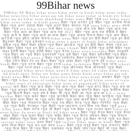
99Bihar news
99Bihar 99 Bihar bihar news bihar news in hindi bihar news today
bihar news live bihar news aaj tak bihar news today in hindi etv bihar
news aaj ka bihar news jharkhand bihar news बिहार न्यूस zee bihar news
bihar news today in hindi patna बिहार न्यूज़ अपडेट टुडे बिहार न्यूज़ अररिया जिला
बिहार न्यूज़ अमर उजाला बिहार न्यूज़ अलर्ट बिहार अपराध न्यूज़ apna bihar news अपना
बिहार न्यूज़ ara bihar news अभी बिहार bihar न्यूज़ आज तक बिहार न्यूज़ आज तक
बिहार न्यूज़ आज का बिहार न्यूज़ आज तक 2021 बिहार न्यूज़ आज तक वीडियो में बिहार
न्यूज़ आज के बिहार न्यूज़ आज का ताजा बिहार न्यूज़ आवास योजना बिहार न्यूज़ आरा बिहार
आरजेडी न्यूज़ इंदिरा आवास योजना bihar news बिहार न्यूज़ इन हिंदी बिहार न्यूज़ इन हिंदी
हिंदुस्तान बिहार न्यूज़ इलेक्शन bihar news e paper in hindi bihar newspaper
इंडिया न्यूज़ बिहार बिहार इंडिया न्यूज़ बिहार झारखंड न्यूज़ इन हिंदी बिहार मौसम न्यूज़ इन
हिंदी बिहार पुलिस न्यूज़ इन हिंदी bihar news i hindi बिहार ईटीवी न्यूज़ ईटीवी बिहार न्यूज़
लाइव ईटीवी बिहार न्यूज़ ईटीवी बिहार न्यूज़ चैनल bihar news youtube बिहार उपचुनाव
न्यूज़ बिहार उप न्यूज़ बिहार मुख्यमंत्री न्यूज़ यूपी बिहार न्यूज़ बिहार यूनिवर्सिटी न्यूज़ बिहार
न्यूज़ एबीपी bihar news a बिहार न्यूज़ एक्सप्रेस बिहार एजुकेशन न्यूज़ बिहार झारखंड
न्यूज़ एटिन बिहार ऐप एम बिहार बिहार न्यूज़ लाइव बिहार न्यूज़ पटना टुडे bihar news
hindi बिहार न्यूज़ पटना बिहार न्यूज़ पटना today lockdown बिहार न्यूज़ पटना school
बिहार न्यूज़ पटना लाइव video बिहार न्यूज़ औरंगाबाद जिला औरंगाबाद न्यूज़ बिहार
aurangabad bihar news bihar news h bihar news hd video bihar news
hd hindi news /bihar etv bihar news hindi hindi news bihar aaj tak
hindi news बिहार live bihar news live bihar news hindi समाचार बिहार न्यूज़
बिहार+न्यूज़ bihar news of today bihar news of gold bihar news of train
bihar news of education bihar news of anganwadi bihar news of
petrol आरा बिहार न्यूज़ आज बिहार न्यूज़ आरा न्यूज़ बिहार न्यूज़ करंट बिहार न्यूज़ कल का
बिहार न्यूज़ क्राइम केजीपी लाइव बिहार न्यूज़ बिहार न्यूज़ कांग्रेस बिहार न्यूज़ केसरिया बिहार
न्यूज़ किडनी बिहार न्यूज़ क्या है बिहार की न्यूज़ बिहार का न्यूज़ आज का k b c news
katihar बिहार न्यूज़ खबर बिहार न्यूज़ खगड़िया बिहार खेल न्यूज़ बिहार खगड़िया न्यूज़ बिहार
न्यूज़ ताजा खबर बिहार का न्यूज़ खबर बिहार न्यूज़ ताजा खबरी बिहार न्यूज़ 25 खबर खबर
बिहार बिहार न्यूज़ गोपालगंज बिहार न्यूज़ गया बिहार गोल्ड न्यूज़ बिहार गवर्नमेंट न्यूज़ बिहार
गुड न्यूज़ बिहार गोरखपुर न्यूज़ बिहार न्यूज़ व्हाट्सप्प ग्रुप लिंक गया बिहार न्यूज़ gaya
bihar news बिहार घटना न्यूज़ जी बिहार न्यूज़ गया बिहार न्यूज़ प्रभात खबर bihar da
news bihar da news in hindi dd bihar news बिहार न्यूज़ चैनल बिहार न्यूज़ चैनल
लाइव बिहार न्यूज़ चुनाव बिहार न्यूज़ चाहिए बिहार न्यूज़ चिराग पासवान बिहार न्यूज़ चंपारण
बिहार चौकीदार न्यूज़ बिहार चकिया न्यूज़ बिहार चुनाव न्यूज़ टुडे बिहार चेन्नई न्यूज़ चल बिहार
current bihar news छपरा बिहार न्यूज़ current bihar news in hindi बिहार न्यूज़
छपरा जिला बिहार न्यूज़ छठ पूजा छपरा news बिहार न्यूज़ जमुई बिहार न्यूज़ जयनगर बिहार
न्यूज़ जिला बिहार जी न्यूज़ बिहार जहानाबाद न्यूज़ बिहार जॉब न्यूज़ बिहार ज़ी न्यूज़ बिहार