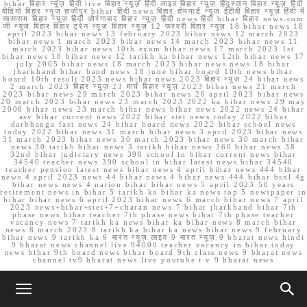
bihar बिहार न्यूज़ हिंदी live बिहार न्यूज़ हिंदी लाइव बिहार न्यूज़ हिंदुस्तान बिहार न्यूज़ हिंदी
वीडियो बिहार न्यूज़ हाजीपुर bihar हिंदी news बिहार होमगार्ड न्यूज़ ईटीवी बिहार न्यूज़ हिंदी में
सासाराम बिहार न्यूज़ हिंदी औरंगाबाद बिहार न्यूज़ हिंदी news हिंदी bihar बिहार news.com
जी न्यूज बिहार बिहार ट्रेन न्यूज़ बिहार न्यूज़ 12 फरवरी बिहार न्यूज़ 18 bihar news 18
april 2023 bihar news 13 february 2023 bihar news 12 march 2023
bihar news 1 march 2023 bihar news 14 march 2023 bihar news 11
march 2023 bihar news 10th exam bihar news 17 march 2023 1st
bihar news 18 bihar news 12 tarikh ka bihar news 12th bihar news 17
july 2005 bihar news 18 march 2023 bihar news news 18 bihar
jharkhand bihar band news 18 june bihar board 10th news bihar
board 10th result 2023 news bihar news 2023 बिहार न्यूज़ 24 bihar news
2 march 2023 बिहार न्यूज़ 23 मार्च बिहार न्यूज़ 2023 bihar news 21 march
2023 bihar news 29 march 2023 bihar news 20 april 2023 bihar news
20 march 2023 bihar news 23 march 2023 2022 ka bihar news 29 may
2006 bihar news 23 march bihar news bihar news 2022 news 24 bihar
asv bihar current news 2022 bihar stet news today 2022 bihar
darbhanga fast news 24 bihar board news 2022 bihar school news
today 2022 bihar news 31 march bihar news 3 april 2023 bihar news
31 march 2023 bihar news 30 march 2023 bihar news 30 march bihar
news 30 tarikh bihar news 3 tarikh bihar news 360 bihar news 38
32nd bihar judiciary news 390 school in bihar current news bihar
34540 teacher news 390 school in bihar latest news bihar 34540
teacher pension latest news bihar news 4 april bihar news 444 bihar
news 4 april 2023 news 44 bihar news 4 bihar news 444 bihar bsnl 4g
bihar news news 4 nation bihar bihar news 5 april 2023 50 years
retirement news in bihar 5 tarikh ka bihar ka news top 5 newspaper in
bihar bihar news 6 april 2023 bihar news 6 march bihar news 7 april
2023 news+bihar+stet+7+charan news 7 bihar jharkhand bihar 7th
phase news bihar teacher 7th phase news bihar 7th phase teacher
vacancy news 7 tarikh ka news bihar ka bihar news 8 march bihar
news 8 march 2023 8 tarikh ka bihar ka news bihar news 9 february
bihar news 9 tarikh ka 9 भारत न्यूज़ लाइव 9 भारत न्यूज़ 9 bharat news hindi
9 bharat news channel live 94000 teacher vacancy in bihar today
news bihar 9th board news bihar board 9th class news 9 bharat news
channel tv9 bharat news live youtube t v 9 bharat news