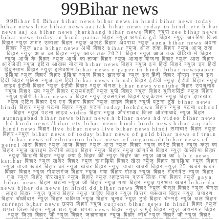
99Bihar news
99Bihar 99 Bihar bihar news bihar news in hindi bihar news today
bihar news live bihar news aaj tak bihar news today in hindi etv bihar
news aaj ka bihar news jharkhand bihar news बिहार न्यूस zee bihar news
bihar news today in hindi patna बिहार न्यूज़ अपडेट टुडे बिहार न्यूज़ अररिया जिला
बिहार न्यूज़ अमर उजाला बिहार न्यूज़ अलर्ट बिहार अपराध न्यूज़ apna bihar news अपना
बिहार न्यूज़ ara bihar news अभी बिहार bihar न्यूज़ आज तक बिहार न्यूज़ आज तक
बिहार न्यूज़ आज का बिहार न्यूज़ आज तक 2021 बिहार न्यूज़ आज तक वीडियो में बिहार
न्यूज़ आज के बिहार न्यूज़ आज का ताजा बिहार न्यूज़ आवास योजना बिहार न्यूज़ आरा बिहार
आरजेडी न्यूज़ इंदिरा आवास योजना bihar news बिहार न्यूज़ इन हिंदी बिहार न्यूज़ इन हिंदी
हिंदुस्तान बिहार न्यूज़ इलेक्शन bihar news e paper in hindi bihar newspaper
इंडिया न्यूज़ बिहार बिहार इंडिया न्यूज़ बिहार झारखंड न्यूज़ इन हिंदी बिहार मौसम न्यूज़ इन
हिंदी बिहार पुलिस न्यूज़ इन हिंदी bihar news i hindi बिहार ईटीवी न्यूज़ ईटीवी बिहार न्यूज़
लाइव ईटीवी बिहार न्यूज़ ईटीवी बिहार न्यूज़ चैनल bihar news youtube बिहार उपचुनाव
न्यूज़ बिहार उप न्यूज़ बिहार मुख्यमंत्री न्यूज़ यूपी बिहार न्यूज़ बिहार यूनिवर्सिटी न्यूज़ बिहार
न्यूज़ एबीपी bihar news a बिहार न्यूज़ एक्सप्रेस बिहार एजुकेशन न्यूज़ बिहार झारखंड
न्यूज़ एटिन बिहार ऐप एम बिहार बिहार न्यूज़ लाइव बिहार न्यूज़ पटना टुडे bihar news
hindi बिहार न्यूज़ पटना बिहार न्यूज़ पटना today lockdown बिहार न्यूज़ पटना school
बिहार न्यूज़ पटना लाइव video बिहार न्यूज़ औरंगाबाद जिला औरंगाबाद न्यूज़ बिहार
aurangabad bihar news bihar news h bihar news hd video bihar news
hd hindi news /bihar etv bihar news hindi hindi news bihar aaj tak
hindi news बिहार live bihar news live bihar news hindi समाचार बिहार न्यूज़
बिहार+न्यूज़ bihar news of today bihar news of gold bihar news of train
bihar news of education bihar news of anganwadi bihar news of
petrol आरा बिहार न्यूज़ आज बिहार न्यूज़ आरा न्यूज़ बिहार न्यूज़ करंट बिहार न्यूज़ कल का
बिहार न्यूज़ क्राइम केजीपी लाइव बिहार न्यूज़ बिहार न्यूज़ कांग्रेस बिहार न्यूज़ केसरिया बिहार
न्यूज़ किडनी बिहार न्यूज़ क्या है बिहार की न्यूज़ बिहार का न्यूज़ आज का k b c news
katihar बिहार न्यूज़ खबर बिहार न्यूज़ खगड़िया बिहार खेल न्यूज़ बिहार खगड़िया न्यूज़ बिहार
न्यूज़ ताजा खबर बिहार का न्यूज़ खबर बिहार न्यूज़ ताजा खबरी बिहार न्यूज़ 25 खबर खबर
बिहार बिहार न्यूज़ गोपालगंज बिहार न्यूज़ गया बिहार गोल्ड न्यूज़ बिहार गवर्नमेंट न्यूज़ बिहार
गुड न्यूज़ बिहार गोरखपुर न्यूज़ बिहार न्यूज़ व्हाट्सप्प ग्रुप लिंक गया बिहार न्यूज़ gaya
bihar news बिहार घटना न्यूज़ जी बिहार न्यूज़ गया बिहार न्यूज़ प्रभात खबर bihar da
news bihar da news in hindi dd bihar news बिहार न्यूज़ चैनल बिहार न्यूज़ चैनल
लाइव बिहार न्यूज़ चुनाव बिहार न्यूज़ चाहिए बिहार न्यूज़ चिराग पासवान बिहार न्यूज़ चंपारण
बिहार चौकीदार न्यूज़ बिहार चकिया न्यूज़ बिहार चुनाव न्यूज़ टुडे बिहार चेन्नई न्यूज़ चल बिहार
current bihar news छपरा बिहार न्यूज़ current bihar news in hindi बिहार न्यूज़
छपरा जिला बिहार न्यूज़ छठ पूजा छपरा news बिहार न्यूज़ जमुई बिहार न्यूज़ जयनगर बिहार
न्यूज़ जिला बिहार जी न्यूज़ बिहार जहानाबाद न्यूज़ बिहार जॉब न्यूज़ बिहार ज़ी न्यूज़ बिहार