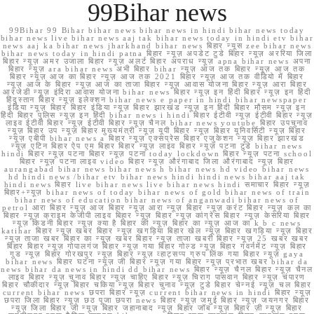
99Bihar news
99Bihar 99 Bihar bihar news bihar news in hindi bihar news today
bihar news live bihar news aaj tak bihar news today in hindi etv bihar
news aaj ka bihar news jharkhand bihar news बिहार न्यूस zee bihar news
bihar news today in hindi patna बिहार न्यूज़ अपडेट टुडे बिहार न्यूज़ अररिया जिला
बिहार न्यूज़ अमर उजाला बिहार न्यूज़ अलर्ट बिहार अपराध न्यूज़ apna bihar news अपना
बिहार न्यूज़ ara bihar news अभी बिहार bihar न्यूज़ आज तक बिहार न्यूज़ आज तक
बिहार न्यूज़ आज का बिहार न्यूज़ आज तक 2021 बिहार न्यूज़ आज तक वीडियो में बिहार
न्यूज़ आज के बिहार न्यूज़ आज का ताजा बिहार न्यूज़ आवास योजना बिहार न्यूज़ आरा बिहार
आरजेडी न्यूज़ इंदिरा आवास योजना bihar news बिहार न्यूज़ इन हिंदी बिहार न्यूज़ इन हिंदी
हिंदुस्तान बिहार न्यूज़ इलेक्शन bihar news e paper in hindi bihar newspaper
इंडिया न्यूज़ बिहार बिहार इंडिया न्यूज़ बिहार झारखंड न्यूज़ इन हिंदी बिहार मौसम न्यूज़ इन
हिंदी बिहार पुलिस न्यूज़ इन हिंदी bihar news i hindi बिहार ईटीवी न्यूज़ ईटीवी बिहार न्यूज़
लाइव ईटीवी बिहार न्यूज़ ईटीवी बिहार न्यूज़ चैनल bihar news youtube बिहार उपचुनाव
न्यूज़ बिहार उप न्यूज़ बिहार मुख्यमंत्री न्यूज़ यूपी बिहार न्यूज़ बिहार यूनिवर्सिटी न्यूज़ बिहार
न्यूज़ एबीपी bihar news a बिहार न्यूज़ एक्सप्रेस बिहार एजुकेशन न्यूज़ बिहार झारखंड
न्यूज़ एटिन बिहार ऐप एम बिहार बिहार न्यूज़ लाइव बिहार न्यूज़ पटना टुडे bihar news
hindi बिहार न्यूज़ पटना बिहार न्यूज़ पटना today lockdown बिहार न्यूज़ पटना school
बिहार न्यूज़ पटना लाइव video बिहार न्यूज़ औरंगाबाद जिला औरंगाबाद न्यूज़ बिहार
aurangabad bihar news bihar news h bihar news hd video bihar news
hd hindi news /bihar etv bihar news hindi hindi news bihar aaj tak
hindi news बिहार live bihar news live bihar news hindi समाचार बिहार न्यूज़
बिहार+न्यूज़ bihar news of today bihar news of gold bihar news of train
bihar news of education bihar news of anganwadi bihar news of
petrol आरा बिहार न्यूज़ आज बिहार न्यूज़ आरा न्यूज़ बिहार न्यूज़ करंट बिहार न्यूज़ कल का
बिहार न्यूज़ क्राइम केजीपी लाइव बिहार न्यूज़ बिहार न्यूज़ कांग्रेस बिहार न्यूज़ केसरिया बिहार
न्यूज़ किडनी बिहार न्यूज़ क्या है बिहार की न्यूज़ बिहार का न्यूज़ आज का k b c news
katihar बिहार न्यूज़ खबर बिहार न्यूज़ खगड़िया बिहार खेल न्यूज़ बिहार खगड़िया न्यूज़ बिहार
न्यूज़ ताजा खबर बिहार का न्यूज़ खबर बिहार न्यूज़ ताजा खबरी बिहार न्यूज़ 25 खबर खबर
बिहार बिहार न्यूज़ गोपालगंज बिहार न्यूज़ गया बिहार गोल्ड न्यूज़ बिहार गवर्नमेंट न्यूज़ बिहार
गुड न्यूज़ बिहार गोरखपुर न्यूज़ बिहार न्यूज़ व्हाट्सप्प ग्रुप लिंक गया बिहार न्यूज़ gaya
bihar news बिहार घटना न्यूज़ जी बिहार न्यूज़ गया बिहार न्यूज़ प्रभात खबर bihar da
news bihar da news in hindi dd bihar news बिहार न्यूज़ चैनल बिहार न्यूज़ चैनल
लाइव बिहार न्यूज़ चुनाव बिहार न्यूज़ चाहिए बिहार न्यूज़ चिराग पासवान बिहार न्यूज़ चंपारण
बिहार चौकीदार न्यूज़ बिहार चकिया न्यूज़ बिहार चुनाव न्यूज़ टुडे बिहार चेन्नई न्यूज़ चल बिहार
current bihar news छपरा बिहार न्यूज़ current bihar news in hindi बिहार न्यूज़
छपरा जिला बिहार न्यूज़ छठ पूजा छपरा news बिहार न्यूज़ जमुई बिहार न्यूज़ जयनगर बिहार
न्यूज़ जिला बिहार जी न्यूज़ बिहार जहानाबाद न्यूज़ बिहार जॉब न्यूज़ बिहार ज़ी न्यूज़ बिहार