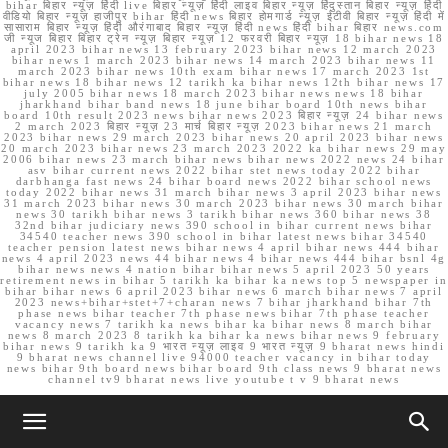
bihar बिहार न्यूज़ हिंदी live बिहार न्यूज़ हिंदी लाइव बिहार न्यूज़ हिंदुस्तान बिहार न्यूज़ हिंदी
वीडियो बिहार न्यूज़ हाजीपुर bihar हिंदी news बिहार होमगार्ड न्यूज़ ईटीवी बिहार न्यूज़ हिंदी में
सासाराम बिहार न्यूज़ हिंदी औरंगाबाद बिहार न्यूज़ हिंदी news हिंदी bihar बिहार news.com
जी न्यूज बिहार बिहार ट्रेन न्यूज़ बिहार न्यूज़ 12 फरवरी बिहार न्यूज़ 18 bihar news 18
april 2023 bihar news 13 february 2023 bihar news 12 march 2023
bihar news 1 march 2023 bihar news 14 march 2023 bihar news 11
march 2023 bihar news 10th exam bihar news 17 march 2023 1st
bihar news 18 bihar news 12 tarikh ka bihar news 12th bihar news 17
july 2005 bihar news 18 march 2023 bihar news news 18 bihar
jharkhand bihar band news 18 june bihar board 10th news bihar
board 10th result 2023 news bihar news 2023 बिहार न्यूज़ 24 bihar news
2 march 2023 बिहार न्यूज़ 23 मार्च बिहार न्यूज़ 2023 bihar news 21 march
2023 bihar news 29 march 2023 bihar news 20 april 2023 bihar news
20 march 2023 bihar news 23 march 2023 2022 ka bihar news 29 may
2006 bihar news 23 march bihar news bihar news 2022 news 24 bihar
asv bihar current news 2022 bihar stet news today 2022 bihar
darbhanga fast news 24 bihar board news 2022 bihar school news
today 2022 bihar news 31 march bihar news 3 april 2023 bihar news
31 march 2023 bihar news 30 march 2023 bihar news 30 march bihar
news 30 tarikh bihar news 3 tarikh bihar news 360 bihar news 38
32nd bihar judiciary news 390 school in bihar current news bihar
34540 teacher news 390 school in bihar latest news bihar 34540
teacher pension latest news bihar news 4 april bihar news 444 bihar
news 4 april 2023 news 44 bihar news 4 bihar news 444 bihar bsnl 4g
bihar news news 4 nation bihar bihar news 5 april 2023 50 years
retirement news in bihar 5 tarikh ka bihar ka news top 5 newspaper in
bihar bihar news 6 april 2023 bihar news 6 march bihar news 7 april
2023 news+bihar+stet+7+charan news 7 bihar jharkhand bihar 7th
phase news bihar teacher 7th phase news bihar 7th phase teacher
vacancy news 7 tarikh ka news bihar ka bihar news 8 march bihar
news 8 march 2023 8 tarikh ka bihar ka news bihar news 9 february
bihar news 9 tarikh ka 9 भारत न्यूज़ लाइव 9 भारत न्यूज़ 9 bharat news hindi
9 bharat news channel live 94000 teacher vacancy in bihar today
news bihar 9th board news bihar board 9th class news 9 bharat news
channel tv9 bharat news live youtube t v 9 bharat news