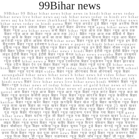
99Bihar news
99Bihar 99 Bihar bihar news bihar news in hindi bihar news today
bihar news live bihar news aaj tak bihar news today in hindi etv bihar
news aaj ka bihar news jharkhand bihar news बिहार न्यूस zee bihar news
bihar news today in hindi patna बिहार न्यूज़ अपडेट टुडे बिहार न्यूज़ अररिया जिला
बिहार न्यूज़ अमर उजाला बिहार न्यूज़ अलर्ट बिहार अपराध न्यूज़ apna bihar news अपना
बिहार न्यूज़ ara bihar news अभी बिहार bihar न्यूज़ आज तक बिहार न्यूज़ आज तक
बिहार न्यूज़ आज का बिहार न्यूज़ आज तक 2021 बिहार न्यूज़ आज तक वीडियो में बिहार
न्यूज़ आज के बिहार न्यूज़ आज का ताजा बिहार न्यूज़ आवास योजना बिहार न्यूज़ आरा बिहार
आरजेडी न्यूज़ इंदिरा आवास योजना bihar news बिहार न्यूज़ इन हिंदी बिहार न्यूज़ इन हिंदी
हिंदुस्तान बिहार न्यूज़ इलेक्शन bihar news e paper in hindi bihar newspaper
इंडिया न्यूज़ बिहार बिहार इंडिया न्यूज़ बिहार झारखंड न्यूज़ इन हिंदी बिहार मौसम न्यूज़ इन
हिंदी बिहार पुलिस न्यूज़ इन हिंदी bihar news i hindi बिहार ईटीवी न्यूज़ ईटीवी बिहार न्यूज़
लाइव ईटीवी बिहार न्यूज़ ईटीवी बिहार न्यूज़ चैनल bihar news youtube बिहार उपचुनाव
न्यूज़ बिहार उप न्यूज़ बिहार मुख्यमंत्री न्यूज़ यूपी बिहार न्यूज़ बिहार यूनिवर्सिटी न्यूज़ बिहार
न्यूज़ एबीपी bihar news a बिहार न्यूज़ एक्सप्रेस बिहार एजुकेशन न्यूज़ बिहार झारखंड
न्यूज़ एटिन बिहार ऐप एम बिहार बिहार न्यूज़ लाइव बिहार न्यूज़ पटना टुडे bihar news
hindi बिहार न्यूज़ पटना बिहार न्यूज़ पटना today lockdown बिहार न्यूज़ पटना school
बिहार न्यूज़ पटना लाइव video बिहार न्यूज़ औरंगाबाद जिला औरंगाबाद न्यूज़ बिहार
aurangabad bihar news bihar news h bihar news hd video bihar news
hd hindi news /bihar etv bihar news hindi hindi news bihar aaj tak
hindi news बिहार live bihar news live bihar news hindi समाचार बिहार न्यूज़
बिहार+न्यूज़ bihar news of today bihar news of gold bihar news of train
bihar news of education bihar news of anganwadi bihar news of
petrol आरा बिहार न्यूज़ आज बिहार न्यूज़ आरा न्यूज़ बिहार न्यूज़ करंट बिहार न्यूज़ कल का
बिहार न्यूज़ क्राइम केजीपी लाइव बिहार न्यूज़ बिहार न्यूज़ कांग्रेस बिहार न्यूज़ केसरिया बिहार
न्यूज़ किडनी बिहार न्यूज़ क्या है बिहार की न्यूज़ बिहार का न्यूज़ आज का k b c news
katihar बिहार न्यूज़ खबर बिहार न्यूज़ खगड़िया बिहार खेल न्यूज़ बिहार खगड़िया न्यूज़ बिहार
न्यूज़ ताजा खबर बिहार का न्यूज़ खबर बिहार न्यूज़ ताजा खबरी बिहार न्यूज़ 25 खबर खबर
बिहार बिहार न्यूज़ गोपालगंज बिहार न्यूज़ गया बिहार गोल्ड न्यूज़ बिहार गवर्नमेंट न्यूज़ बिहार
गुड न्यूज़ बिहार गोरखपुर न्यूज़ बिहार न्यूज़ व्हाट्सप्प ग्रुप लिंक गया बिहार न्यूज़ gaya
bihar news बिहार घटना न्यूज़ जी बिहार न्यूज़ गया बिहार न्यूज़ प्रभात खबर bihar da
news bihar da news in hindi dd bihar news बिहार न्यूज़ चैनल बिहार न्यूज़ चैनल
लाइव बिहार न्यूज़ चुनाव बिहार न्यूज़ चाहिए बिहार न्यूज़ चिराग पासवान बिहार न्यूज़ चंपारण
बिहार चौकीदार न्यूज़ बिहार चकिया न्यूज़ बिहार चुनाव न्यूज़ टुडे बिहार चेन्नई न्यूज़ चल बिहार
current bihar news छपरा बिहार न्यूज़ current bihar news in hindi बिहार न्यूज़
छपरा जिला बिहार न्यूज़ छठ पूजा छपरा news बिहार न्यूज़ जमुई बिहार न्यूज़ जयनगर बिहार
न्यूज़ जिला बिहार जी न्यूज़ बिहार जहानाबाद न्यूज़ बिहार जॉब न्यूज़ बिहार ज़ी न्यूज़ बिहार