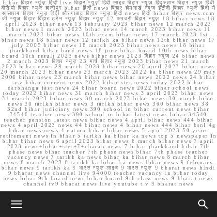
bihar बिहार न्यूज़ हिंदी live बिहार न्यूज़ हिंदी लाइव बिहार न्यूज़ हिंदुस्तान बिहार न्यूज़ हिंदी
वीडियो बिहार न्यूज़ हाजीपुर bihar हिंदी news बिहार होमगार्ड न्यूज़ ईटीवी बिहार न्यूज़ हिंदी में
सासाराम बिहार न्यूज़ हिंदी औरंगाबाद बिहार न्यूज़ हिंदी news हिंदी bihar बिहार news.com
जी न्यूज बिहार बिहार ट्रेन न्यूज़ बिहार न्यूज़ 12 फरवरी बिहार न्यूज़ 18 bihar news 18
april 2023 bihar news 13 february 2023 bihar news 12 march 2023
bihar news 1 march 2023 bihar news 14 march 2023 bihar news 11
march 2023 bihar news 10th exam bihar news 17 march 2023 1st
bihar news 18 bihar news 12 tarikh ka bihar news 12th bihar news 17
july 2005 bihar news 18 march 2023 bihar news news 18 bihar
jharkhand bihar band news 18 june bihar board 10th news bihar
board 10th result 2023 news bihar news 2023 बिहार न्यूज़ 24 bihar news
2 march 2023 बिहार न्यूज़ 23 मार्च बिहार न्यूज़ 2023 bihar news 21 march
2023 bihar news 29 march 2023 bihar news 20 april 2023 bihar news
20 march 2023 bihar news 23 march 2023 2022 ka bihar news 29 may
2006 bihar news 23 march bihar news bihar news 2022 news 24 bihar
asv bihar current news 2022 bihar stet news today 2022 bihar
darbhanga fast news 24 bihar board news 2022 bihar school news
today 2022 bihar news 31 march bihar news 3 april 2023 bihar news
31 march 2023 bihar news 30 march 2023 bihar news 30 march bihar
news 30 tarikh bihar news 3 tarikh bihar news 360 bihar news 38
32nd bihar judiciary news 390 school in bihar current news bihar
34540 teacher news 390 school in bihar latest news bihar 34540
teacher pension latest news bihar news 4 april bihar news 444 bihar
news 4 april 2023 news 44 bihar news 4 bihar news 444 bihar bsnl 4g
bihar news news 4 nation bihar bihar news 5 april 2023 50 years
retirement news in bihar 5 tarikh ka bihar ka news top 5 newspaper in
bihar bihar news 6 april 2023 bihar news 6 march bihar news 7 april
2023 news+bihar+stet+7+charan news 7 bihar jharkhand bihar 7th
phase news bihar teacher 7th phase news bihar 7th phase teacher
vacancy news 7 tarikh ka news bihar ka bihar news 8 march bihar
news 8 march 2023 8 tarikh ka bihar ka news bihar news 9 february
bihar news 9 tarikh ka 9 भारत न्यूज़ लाइव 9 भारत न्यूज़ 9 bharat news hindi
9 bharat news channel live 94000 teacher vacancy in bihar today
news bihar 9th board news bihar board 9th class news 9 bharat news
channel tv9 bharat news live youtube t v 9 bharat news