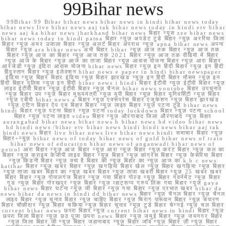
99Bihar news
99Bihar 99 Bihar bihar news bihar news in hindi bihar news today
bihar news live bihar news aaj tak bihar news today in hindi etv bihar
news aaj ka bihar news jharkhand bihar news बिहार न्यूस zee bihar news
bihar news today in hindi patna बिहार न्यूज़ अपडेट टुडे बिहार न्यूज़ अररिया जिला
बिहार न्यूज़ अमर उजाला बिहार न्यूज़ अलर्ट बिहार अपराध न्यूज़ apna bihar news अपना
बिहार न्यूज़ ara bihar news अभी बिहार bihar न्यूज़ आज तक बिहार न्यूज़ आज तक
बिहार न्यूज़ आज का बिहार न्यूज़ आज तक 2021 बिहार न्यूज़ आज तक वीडियो में बिहार
न्यूज़ आज के बिहार न्यूज़ आज का ताजा बिहार न्यूज़ आवास योजना बिहार न्यूज़ आरा बिहार
आरजेडी न्यूज़ इंदिरा आवास योजना bihar news बिहार न्यूज़ इन हिंदी बिहार न्यूज़ इन हिंदी
हिंदुस्तान बिहार न्यूज़ इलेक्शन bihar news e paper in hindi bihar newspaper
इंडिया न्यूज़ बिहार बिहार इंडिया न्यूज़ बिहार झारखंड न्यूज़ इन हिंदी बिहार मौसम न्यूज़ इन
हिंदी बिहार पुलिस न्यूज़ इन हिंदी bihar news i hindi बिहार ईटीवी न्यूज़ ईटीवी बिहार न्यूज़
लाइव ईटीवी बिहार न्यूज़ ईटीवी बिहार न्यूज़ चैनल bihar news youtube बिहार उपचुनाव
न्यूज़ बिहार उप न्यूज़ बिहार मुख्यमंत्री न्यूज़ यूपी बिहार न्यूज़ बिहार यूनिवर्सिटी न्यूज़ बिहार
न्यूज़ एबीपी bihar news a बिहार न्यूज़ एक्सप्रेस बिहार एजुकेशन न्यूज़ बिहार झारखंड
न्यूज़ एटिन बिहार ऐप एम बिहार बिहार न्यूज़ लाइव बिहार न्यूज़ पटना टुडे bihar news
hindi बिहार न्यूज़ पटना बिहार न्यूज़ पटना today lockdown बिहार न्यूज़ पटना school
बिहार न्यूज़ पटना लाइव video बिहार न्यूज़ औरंगाबाद जिला औरंगाबाद न्यूज़ बिहार
aurangabad bihar news bihar news h bihar news hd video bihar news
hd hindi news /bihar etv bihar news hindi hindi news bihar aaj tak
hindi news बिहार live bihar news live bihar news hindi समाचार बिहार न्यूज़
बिहार+न्यूज़ bihar news of today bihar news of gold bihar news of train
bihar news of education bihar news of anganwadi bihar news of
petrol आरा बिहार न्यूज़ आज बिहार न्यूज़ आरा न्यूज़ बिहार न्यूज़ करंट बिहार न्यूज़ कल का
बिहार न्यूज़ क्राइम केजीपी लाइव बिहार न्यूज़ बिहार न्यूज़ कांग्रेस बिहार न्यूज़ केसरिया बिहार
न्यूज़ किडनी बिहार न्यूज़ क्या है बिहार की न्यूज़ बिहार का न्यूज़ आज का k b c news
katihar बिहार न्यूज़ खबर बिहार न्यूज़ खगड़िया बिहार खेल न्यूज़ बिहार खगड़िया न्यूज़ बिहार
न्यूज़ ताजा खबर बिहार का न्यूज़ खबर बिहार न्यूज़ ताजा खबरी बिहार न्यूज़ 25 खबर खबर
बिहार बिहार न्यूज़ गोपालगंज बिहार न्यूज़ गया बिहार गोल्ड न्यूज़ बिहार गवर्नमेंट न्यूज़ बिहार
गुड न्यूज़ बिहार गोरखपुर न्यूज़ बिहार न्यूज़ व्हाट्सप्प ग्रुप लिंक गया बिहार न्यूज़ gaya
bihar news बिहार घटना न्यूज़ जी बिहार न्यूज़ गया बिहार न्यूज़ प्रभात खबर bihar da
news bihar da news in hindi dd bihar news बिहार न्यूज़ चैनल बिहार न्यूज़ चैनल
लाइव बिहार न्यूज़ चुनाव बिहार न्यूज़ चाहिए बिहार न्यूज़ चिराग पासवान बिहार न्यूज़ चंपारण
बिहार चौकीदार न्यूज़ बिहार चकिया न्यूज़ बिहार चुनाव न्यूज़ टुडे बिहार चेन्नई न्यूज़ चल बिहार
current bihar news छपरा बिहार न्यूज़ current bihar news in hindi बिहार न्यूज़
छपरा जिला बिहार न्यूज़ छठ पूजा छपरा news बिहार न्यूज़ जमुई बिहार न्यूज़ जयनगर बिहार
न्यूज़ जिला बिहार जी न्यूज़ बिहार जहानाबाद न्यूज़ बिहार जॉब न्यूज़ बिहार ज़ी न्यूज़ बिहार