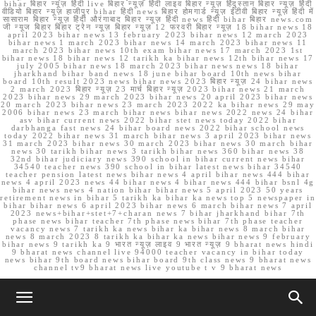
bihar बिहार न्यूज़ हिंदी live बिहार न्यूज़ हिंदी लाइव बिहार न्यूज़ हिंदुस्तान बिहार न्यूज़ हिंदी
वीडियो बिहार न्यूज़ हाजीपुर bihar हिंदी news बिहार होमगार्ड न्यूज़ ईटीवी बिहार न्यूज़ हिंदी में
सासाराम बिहार न्यूज़ हिंदी औरंगाबाद बिहार न्यूज़ हिंदी news हिंदी bihar बिहार news.com
जी न्यूज बिहार बिहार ट्रेन न्यूज़ बिहार न्यूज़ 12 फरवरी बिहार न्यूज़ 18 bihar news 18
april 2023 bihar news 13 february 2023 bihar news 12 march 2023
bihar news 1 march 2023 bihar news 14 march 2023 bihar news 11
march 2023 bihar news 10th exam bihar news 17 march 2023 1st
bihar news 18 bihar news 12 tarikh ka bihar news 12th bihar news 17
july 2005 bihar news 18 march 2023 bihar news news 18 bihar
jharkhand bihar band news 18 june bihar board 10th news bihar
board 10th result 2023 news bihar news 2023 बिहार न्यूज़ 24 bihar news
2 march 2023 बिहार न्यूज़ 23 मार्च बिहार न्यूज़ 2023 bihar news 21 march
2023 bihar news 29 march 2023 bihar news 20 april 2023 bihar news
20 march 2023 bihar news 23 march 2023 2022 ka bihar news 29 may
2006 bihar news 23 march bihar news bihar news 2022 news 24 bihar
asv bihar current news 2022 bihar stet news today 2022 bihar
darbhanga fast news 24 bihar board news 2022 bihar school news
today 2022 bihar news 31 march bihar news 3 april 2023 bihar news
31 march 2023 bihar news 30 march 2023 bihar news 30 march bihar
news 30 tarikh bihar news 3 tarikh bihar news 360 bihar news 38
32nd bihar judiciary news 390 school in bihar current news bihar
34540 teacher news 390 school in bihar latest news bihar 34540
teacher pension latest news bihar news 4 april bihar news 444 bihar
news 4 april 2023 news 44 bihar news 4 bihar news 444 bihar bsnl 4g
bihar news news 4 nation bihar bihar news 5 april 2023 50 years
retirement news in bihar 5 tarikh ka bihar ka news top 5 newspaper in
bihar bihar news 6 april 2023 bihar news 6 march bihar news 7 april
2023 news+bihar+stet+7+charan news 7 bihar jharkhand bihar 7th
phase news bihar teacher 7th phase news bihar 7th phase teacher
vacancy news 7 tarikh ka news bihar ka bihar news 8 march bihar
news 8 march 2023 8 tarikh ka bihar ka news bihar news 9 february
bihar news 9 tarikh ka 9 भारत न्यूज़ लाइव 9 भारत न्यूज़ 9 bharat news hindi
9 bharat news channel live 94000 teacher vacancy in bihar today
news bihar 9th board news bihar board 9th class news 9 bharat news
channel tv9 bharat news live youtube t v 9 bharat news