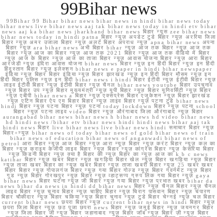
99Bihar news
99Bihar 99 Bihar bihar news bihar news in hindi bihar news today
bihar news live bihar news aaj tak bihar news today in hindi etv bihar
news aaj ka bihar news jharkhand bihar news बिहार न्यूस zee bihar news
bihar news today in hindi patna बिहार न्यूज़ अपडेट टुडे बिहार न्यूज़ अररिया जिला
बिहार न्यूज़ अमर उजाला बिहार न्यूज़ अलर्ट बिहार अपराध न्यूज़ apna bihar news अपना
बिहार न्यूज़ ara bihar news अभी बिहार bihar न्यूज़ आज तक बिहार न्यूज़ आज तक
बिहार न्यूज़ आज का बिहार न्यूज़ आज तक 2021 बिहार न्यूज़ आज तक वीडियो में बिहार
न्यूज़ आज के बिहार न्यूज़ आज का ताजा बिहार न्यूज़ आवास योजना बिहार न्यूज़ आरा बिहार
आरजेडी न्यूज़ इंदिरा आवास योजना bihar news बिहार न्यूज़ इन हिंदी बिहार न्यूज़ इन हिंदी
हिंदुस्तान बिहार न्यूज़ इलेक्शन bihar news e paper in hindi bihar newspaper
इंडिया न्यूज़ बिहार बिहार इंडिया न्यूज़ बिहार झारखंड न्यूज़ इन हिंदी बिहार मौसम न्यूज़ इन
हिंदी बिहार पुलिस न्यूज़ इन हिंदी bihar news i hindi बिहार ईटीवी न्यूज़ ईटीवी बिहार न्यूज़
लाइव ईटीवी बिहार न्यूज़ ईटीवी बिहार न्यूज़ चैनल bihar news youtube बिहार उपचुनाव
न्यूज़ बिहार उप न्यूज़ बिहार मुख्यमंत्री न्यूज़ यूपी बिहार न्यूज़ बिहार यूनिवर्सिटी न्यूज़ बिहार
न्यूज़ एबीपी bihar news a बिहार न्यूज़ एक्सप्रेस बिहार एजुकेशन न्यूज़ बिहार झारखंड
न्यूज़ एटिन बिहार ऐप एम बिहार बिहार न्यूज़ लाइव बिहार न्यूज़ पटना टुडे bihar news
hindi बिहार न्यूज़ पटना बिहार न्यूज़ पटना today lockdown बिहार न्यूज़ पटना school
बिहार न्यूज़ पटना लाइव video बिहार न्यूज़ औरंगाबाद जिला औरंगाबाद न्यूज़ बिहार
aurangabad bihar news bihar news h bihar news hd video bihar news
hd hindi news /bihar etv bihar news hindi hindi news bihar aaj tak
hindi news बिहार live bihar news live bihar news hindi समाचार बिहार न्यूज़
बिहार+न्यूज़ bihar news of today bihar news of gold bihar news of train
bihar news of education bihar news of anganwadi bihar news of
petrol आरा बिहार न्यूज़ आज बिहार न्यूज़ आरा न्यूज़ बिहार न्यूज़ करंट बिहार न्यूज़ कल का
बिहार न्यूज़ क्राइम केजीपी लाइव बिहार न्यूज़ बिहार न्यूज़ कांग्रेस बिहार न्यूज़ केसरिया बिहार
न्यूज़ किडनी बिहार न्यूज़ क्या है बिहार की न्यूज़ बिहार का न्यूज़ आज का k b c news
katihar बिहार न्यूज़ खबर बिहार न्यूज़ खगड़िया बिहार खेल न्यूज़ बिहार खगड़िया न्यूज़ बिहार
न्यूज़ ताजा खबर बिहार का न्यूज़ खबर बिहार न्यूज़ ताजा खबरी बिहार न्यूज़ 25 खबर खबर
बिहार बिहार न्यूज़ गोपालगंज बिहार न्यूज़ गया बिहार गोल्ड न्यूज़ बिहार गवर्नमेंट न्यूज़ बिहार
गुड न्यूज़ बिहार गोरखपुर न्यूज़ बिहार न्यूज़ व्हाट्सप्प ग्रुप लिंक गया बिहार न्यूज़ gaya
bihar news बिहार घटना न्यूज़ जी बिहार न्यूज़ गया बिहार न्यूज़ प्रभात खबर bihar da
news bihar da news in hindi dd bihar news बिहार न्यूज़ चैनल बिहार न्यूज़ चैनल
लाइव बिहार न्यूज़ चुनाव बिहार न्यूज़ चाहिए बिहार न्यूज़ चिराग पासवान बिहार न्यूज़ चंपारण
बिहार चौकीदार न्यूज़ बिहार चकिया न्यूज़ बिहार चुनाव न्यूज़ टुडे बिहार चेन्नई न्यूज़ चल बिहार
current bihar news छपरा बिहार न्यूज़ current bihar news in hindi बिहार न्यूज़
छपरा जिला बिहार न्यूज़ छठ पूजा छपरा news बिहार न्यूज़ जमुई बिहार न्यूज़ जयनगर बिहार
न्यूज़ जिला बिहार जी न्यूज़ बिहार जहानाबाद न्यूज़ बिहार जॉब न्यूज़ बिहार ज़ी न्यूज़ बिहार