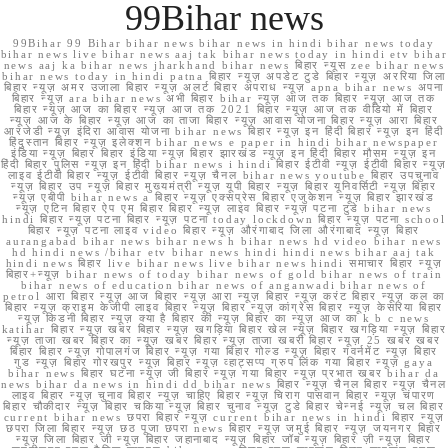
99Bihar news
99Bihar 99 Bihar bihar news bihar news in hindi bihar news today
bihar news live bihar news aaj tak bihar news today in hindi etv bihar
news aaj ka bihar news jharkhand bihar news बिहार न्यूस zee bihar news
bihar news today in hindi patna बिहार न्यूज़ अपडेट टुडे बिहार न्यूज़ अररिया जिला
बिहार न्यूज़ अमर उजाला बिहार न्यूज़ अलर्ट बिहार अपराध न्यूज़ apna bihar news अपना
बिहार न्यूज़ ara bihar news अभी बिहार bihar न्यूज़ आज तक बिहार न्यूज़ आज तक
बिहार न्यूज़ आज का बिहार न्यूज़ आज तक 2021 बिहार न्यूज़ आज तक वीडियो में बिहार
न्यूज़ आज के बिहार न्यूज़ आज का ताजा बिहार न्यूज़ आवास योजना बिहार न्यूज़ आरा बिहार
आरजेडी न्यूज़ इंदिरा आवास योजना bihar news बिहार न्यूज़ इन हिंदी बिहार न्यूज़ इन हिंदी
हिंदुस्तान बिहार न्यूज़ इलेक्शन bihar news e paper in hindi bihar newspaper
इंडिया न्यूज़ बिहार बिहार इंडिया न्यूज़ बिहार झारखंड न्यूज़ इन हिंदी बिहार मौसम न्यूज़ इन
हिंदी बिहार पुलिस न्यूज़ इन हिंदी bihar news i hindi बिहार ईटीवी न्यूज़ ईटीवी बिहार न्यूज़
लाइव ईटीवी बिहार न्यूज़ ईटीवी बिहार न्यूज़ चैनल bihar news youtube बिहार उपचुनाव
न्यूज़ बिहार उप न्यूज़ बिहार मुख्यमंत्री न्यूज़ यूपी बिहार न्यूज़ बिहार यूनिवर्सिटी न्यूज़ बिहार
न्यूज़ एबीपी bihar news a बिहार न्यूज़ एक्सप्रेस बिहार एजुकेशन न्यूज़ बिहार झारखंड
न्यूज़ एटिन बिहार ऐप एम बिहार बिहार न्यूज़ लाइव बिहार न्यूज़ पटना टुडे bihar news
hindi बिहार न्यूज़ पटना बिहार न्यूज़ पटना today lockdown बिहार न्यूज़ पटना school
बिहार न्यूज़ पटना लाइव video बिहार न्यूज़ औरंगाबाद जिला औरंगाबाद न्यूज़ बिहार
aurangabad bihar news bihar news h bihar news hd video bihar news
hd hindi news /bihar etv bihar news hindi hindi news bihar aaj tak
hindi news बिहार live bihar news live bihar news hindi समाचार बिहार न्यूज़
बिहार+न्यूज़ bihar news of today bihar news of gold bihar news of train
bihar news of education bihar news of anganwadi bihar news of
petrol आरा बिहार न्यूज़ आज बिहार न्यूज़ आरा न्यूज़ बिहार न्यूज़ करंट बिहार न्यूज़ कल का
बिहार न्यूज़ क्राइम केजीपी लाइव बिहार न्यूज़ बिहार न्यूज़ कांग्रेस बिहार न्यूज़ केसरिया बिहार
न्यूज़ किडनी बिहार न्यूज़ क्या है बिहार की न्यूज़ बिहार का न्यूज़ आज का k b c news
katihar बिहार न्यूज़ खबर बिहार न्यूज़ खगड़िया बिहार खेल न्यूज़ बिहार खगड़िया न्यूज़ बिहार
न्यूज़ ताजा खबर बिहार का न्यूज़ खबर बिहार न्यूज़ ताजा खबरी बिहार न्यूज़ 25 खबर खबर
बिहार बिहार न्यूज़ गोपालगंज बिहार न्यूज़ गया बिहार गोल्ड न्यूज़ बिहार गवर्नमेंट न्यूज़ बिहार
गुड न्यूज़ बिहार गोरखपुर न्यूज़ बिहार न्यूज़ व्हाट्सप्प ग्रुप लिंक गया बिहार न्यूज़ gaya
bihar news बिहार घटना न्यूज़ जी बिहार न्यूज़ गया बिहार न्यूज़ प्रभात खबर bihar da
news bihar da news in hindi dd bihar news बिहार न्यूज़ चैनल बिहार न्यूज़ चैनल
लाइव बिहार न्यूज़ चुनाव बिहार न्यूज़ चाहिए बिहार न्यूज़ चिराग पासवान बिहार न्यूज़ चंपारण
बिहार चौकीदार न्यूज़ बिहार चकिया न्यूज़ बिहार चुनाव न्यूज़ टुडे बिहार चेन्नई न्यूज़ चल बिहार
current bihar news छपरा बिहार न्यूज़ current bihar news in hindi बिहार न्यूज़
छपरा जिला बिहार न्यूज़ छठ पूजा छपरा news बिहार न्यूज़ जमुई बिहार न्यूज़ जयनगर बिहार
न्यूज़ जिला बिहार जी न्यूज़ बिहार जहानाबाद न्यूज़ बिहार जॉब न्यूज़ बिहार ज़ी न्यूज़ बिहार