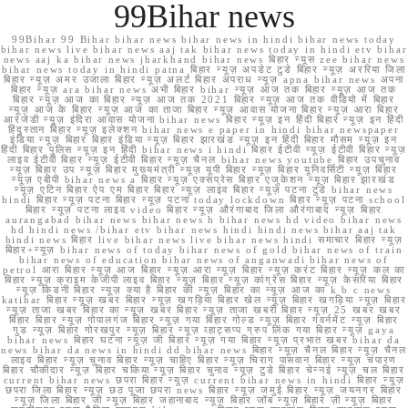
99Bihar news
99Bihar 99 Bihar bihar news bihar news in hindi bihar news today
bihar news live bihar news aaj tak bihar news today in hindi etv bihar
news aaj ka bihar news jharkhand bihar news बिहार न्यूस zee bihar news
bihar news today in hindi patna बिहार न्यूज़ अपडेट टुडे बिहार न्यूज़ अररिया जिला
बिहार न्यूज़ अमर उजाला बिहार न्यूज़ अलर्ट बिहार अपराध न्यूज़ apna bihar news अपना
बिहार न्यूज़ ara bihar news अभी बिहार bihar न्यूज़ आज तक बिहार न्यूज़ आज तक
बिहार न्यूज़ आज का बिहार न्यूज़ आज तक 2021 बिहार न्यूज़ आज तक वीडियो में बिहार
न्यूज़ आज के बिहार न्यूज़ आज का ताजा बिहार न्यूज़ आवास योजना बिहार न्यूज़ आरा बिहार
आरजेडी न्यूज़ इंदिरा आवास योजना bihar news बिहार न्यूज़ इन हिंदी बिहार न्यूज़ इन हिंदी
हिंदुस्तान बिहार न्यूज़ इलेक्शन bihar news e paper in hindi bihar newspaper
इंडिया न्यूज़ बिहार बिहार इंडिया न्यूज़ बिहार झारखंड न्यूज़ इन हिंदी बिहार मौसम न्यूज़ इन
हिंदी बिहार पुलिस न्यूज़ इन हिंदी bihar news i hindi बिहार ईटीवी न्यूज़ ईटीवी बिहार न्यूज़
लाइव ईटीवी बिहार न्यूज़ ईटीवी बिहार न्यूज़ चैनल bihar news youtube बिहार उपचुनाव
न्यूज़ बिहार उप न्यूज़ बिहार मुख्यमंत्री न्यूज़ यूपी बिहार न्यूज़ बिहार यूनिवर्सिटी न्यूज़ बिहार
न्यूज़ एबीपी bihar news a बिहार न्यूज़ एक्सप्रेस बिहार एजुकेशन न्यूज़ बिहार झारखंड
न्यूज़ एटिन बिहार ऐप एम बिहार बिहार न्यूज़ लाइव बिहार न्यूज़ पटना टुडे bihar news
hindi बिहार न्यूज़ पटना बिहार न्यूज़ पटना today lockdown बिहार न्यूज़ पटना school
बिहार न्यूज़ पटना लाइव video बिहार न्यूज़ औरंगाबाद जिला औरंगाबाद न्यूज़ बिहार
aurangabad bihar news bihar news h bihar news hd video bihar news
hd hindi news /bihar etv bihar news hindi hindi news bihar aaj tak
hindi news बिहार live bihar news live bihar news hindi समाचार बिहार न्यूज़
बिहार+न्यूज़ bihar news of today bihar news of gold bihar news of train
bihar news of education bihar news of anganwadi bihar news of
petrol आरा बिहार न्यूज़ आज बिहार न्यूज़ आरा न्यूज़ बिहार न्यूज़ करंट बिहार न्यूज़ कल का
बिहार न्यूज़ क्राइम केजीपी लाइव बिहार न्यूज़ बिहार न्यूज़ कांग्रेस बिहार न्यूज़ केसरिया बिहार
न्यूज़ किडनी बिहार न्यूज़ क्या है बिहार की न्यूज़ बिहार का न्यूज़ आज का k b c news
katihar बिहार न्यूज़ खबर बिहार न्यूज़ खगड़िया बिहार खेल न्यूज़ बिहार खगड़िया न्यूज़ बिहार
न्यूज़ ताजा खबर बिहार का न्यूज़ खबर बिहार न्यूज़ ताजा खबरी बिहार न्यूज़ 25 खबर खबर
बिहार बिहार न्यूज़ गोपालगंज बिहार न्यूज़ गया बिहार गोल्ड न्यूज़ बिहार गवर्नमेंट न्यूज़ बिहार
गुड न्यूज़ बिहार गोरखपुर न्यूज़ बिहार न्यूज़ व्हाट्सप्प ग्रुप लिंक गया बिहार न्यूज़ gaya
bihar news बिहार घटना न्यूज़ जी बिहार न्यूज़ गया बिहार न्यूज़ प्रभात खबर bihar da
news bihar da news in hindi dd bihar news बिहार न्यूज़ चैनल बिहार न्यूज़ चैनल
लाइव बिहार न्यूज़ चुनाव बिहार न्यूज़ चाहिए बिहार न्यूज़ चिराग पासवान बिहार न्यूज़ चंपारण
बिहार चौकीदार न्यूज़ बिहार चकिया न्यूज़ बिहार चुनाव न्यूज़ टुडे बिहार चेन्नई न्यूज़ चल बिहार
current bihar news छपरा बिहार न्यूज़ current bihar news in hindi बिहार न्यूज़
छपरा जिला बिहार न्यूज़ छठ पूजा छपरा news बिहार न्यूज़ जमुई बिहार न्यूज़ जयनगर बिहार
न्यूज़ जिला बिहार जी न्यूज़ बिहार जहानाबाद न्यूज़ बिहार जॉब न्यूज़ बिहार ज़ी न्यूज़ बिहार