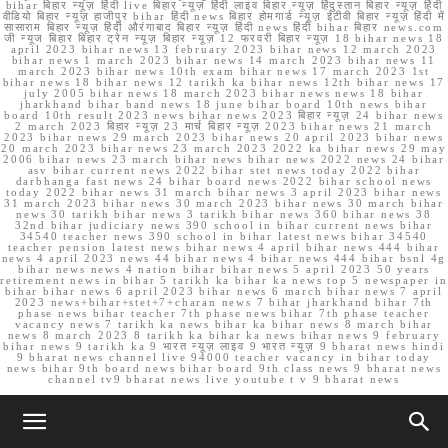
bihar बिहार न्यूज़ हिंदी live बिहार न्यूज़ हिंदी लाइव बिहार न्यूज़ हिंदुस्तान बिहार न्यूज़ हिंदी
वीडियो बिहार न्यूज़ हाजीपुर bihar हिंदी news बिहार होमगार्ड न्यूज़ ईटीवी बिहार न्यूज़ हिंदी में
सासाराम बिहार न्यूज़ हिंदी औरंगाबाद बिहार न्यूज़ हिंदी news हिंदी bihar बिहार news.com
जी न्यूज बिहार बिहार ट्रेन न्यूज़ बिहार न्यूज़ 12 फरवरी बिहार न्यूज़ 18 bihar news 18
april 2023 bihar news 13 february 2023 bihar news 12 march 2023
bihar news 1 march 2023 bihar news 14 march 2023 bihar news 11
march 2023 bihar news 10th exam bihar news 17 march 2023 1st
bihar news 18 bihar news 12 tarikh ka bihar news 12th bihar news 17
july 2005 bihar news 18 march 2023 bihar news news 18 bihar
jharkhand bihar band news 18 june bihar board 10th news bihar
board 10th result 2023 news bihar news 2023 बिहार न्यूज़ 24 bihar news
2 march 2023 बिहार न्यूज़ 23 मार्च बिहार न्यूज़ 2023 bihar news 21 march
2023 bihar news 29 march 2023 bihar news 20 april 2023 bihar news
20 march 2023 bihar news 23 march 2023 2022 ka bihar news 29 may
2006 bihar news 23 march bihar news bihar news 2022 news 24 bihar
asv bihar current news 2022 bihar stet news today 2022 bihar
darbhanga fast news 24 bihar board news 2022 bihar school news
today 2022 bihar news 31 march bihar news 3 april 2023 bihar news
31 march 2023 bihar news 30 march 2023 bihar news 30 march bihar
news 30 tarikh bihar news 3 tarikh bihar news 360 bihar news 38
32nd bihar judiciary news 390 school in bihar current news bihar
34540 teacher news 390 school in bihar latest news bihar 34540
teacher pension latest news bihar news 4 april bihar news 444 bihar
news 4 april 2023 news 44 bihar news 4 bihar news 444 bihar bsnl 4g
bihar news news 4 nation bihar bihar news 5 april 2023 50 years
retirement news in bihar 5 tarikh ka bihar ka news top 5 newspaper in
bihar bihar news 6 april 2023 bihar news 6 march bihar news 7 april
2023 news+bihar+stet+7+charan news 7 bihar jharkhand bihar 7th
phase news bihar teacher 7th phase news bihar 7th phase teacher
vacancy news 7 tarikh ka news bihar ka bihar news 8 march bihar
news 8 march 2023 8 tarikh ka bihar ka news bihar news 9 february
bihar news 9 tarikh ka 9 भारत न्यूज़ लाइव 9 भारत न्यूज़ 9 bharat news hindi
9 bharat news channel live 94000 teacher vacancy in bihar today
news bihar 9th board news bihar board 9th class news 9 bharat news
channel tv9 bharat news live youtube t v 9 bharat news