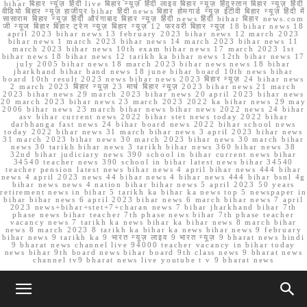
bihar बिहार न्यूज़ हिंदी live बिहार न्यूज़ हिंदी लाइव बिहार न्यूज़ हिंदुस्तान बिहार न्यूज़ हिंदी
वीडियो बिहार न्यूज़ हाजीपुर bihar हिंदी news बिहार होमगार्ड न्यूज़ ईटीवी बिहार न्यूज़ हिंदी में
सासाराम बिहार न्यूज़ हिंदी औरंगाबाद बिहार न्यूज़ हिंदी news हिंदी bihar बिहार news.com
जी न्यूज बिहार बिहार ट्रेन न्यूज़ बिहार न्यूज़ 12 फरवरी बिहार न्यूज़ 18 bihar news 18
april 2023 bihar news 13 february 2023 bihar news 12 march 2023
bihar news 1 march 2023 bihar news 14 march 2023 bihar news 11
march 2023 bihar news 10th exam bihar news 17 march 2023 1st
bihar news 18 bihar news 12 tarikh ka bihar news 12th bihar news 17
july 2005 bihar news 18 march 2023 bihar news news 18 bihar
jharkhand bihar band news 18 june bihar board 10th news bihar
board 10th result 2023 news bihar news 2023 बिहार न्यूज़ 24 bihar news
2 march 2023 बिहार न्यूज़ 23 मार्च बिहार न्यूज़ 2023 bihar news 21 march
2023 bihar news 29 march 2023 bihar news 20 april 2023 bihar news
20 march 2023 bihar news 23 march 2023 2022 ka bihar news 29 may
2006 bihar news 23 march bihar news bihar news 2022 news 24 bihar
asv bihar current news 2022 bihar stet news today 2022 bihar
darbhanga fast news 24 bihar board news 2022 bihar school news
today 2022 bihar news 31 march bihar news 3 april 2023 bihar news
31 march 2023 bihar news 30 march 2023 bihar news 30 march bihar
news 30 tarikh bihar news 3 tarikh bihar news 360 bihar news 38
32nd bihar judiciary news 390 school in bihar current news bihar
34540 teacher news 390 school in bihar latest news bihar 34540
teacher pension latest news bihar news 4 april bihar news 444 bihar
news 4 april 2023 news 44 bihar news 4 bihar news 444 bihar bsnl 4g
bihar news news 4 nation bihar bihar news 5 april 2023 50 years
retirement news in bihar 5 tarikh ka bihar ka news top 5 newspaper in
bihar bihar news 6 april 2023 bihar news 6 march bihar news 7 april
2023 news+bihar+stet+7+charan news 7 bihar jharkhand bihar 7th
phase news bihar teacher 7th phase news bihar 7th phase teacher
vacancy news 7 tarikh ka news bihar ka bihar news 8 march bihar
news 8 march 2023 8 tarikh ka bihar ka news bihar news 9 february
bihar news 9 tarikh ka 9 भारत न्यूज़ लाइव 9 भारत न्यूज़ 9 bharat news hindi
9 bharat news channel live 94000 teacher vacancy in bihar today
news bihar 9th board news bihar board 9th class news 9 bharat news
channel tv9 bharat news live youtube t v 9 bharat news