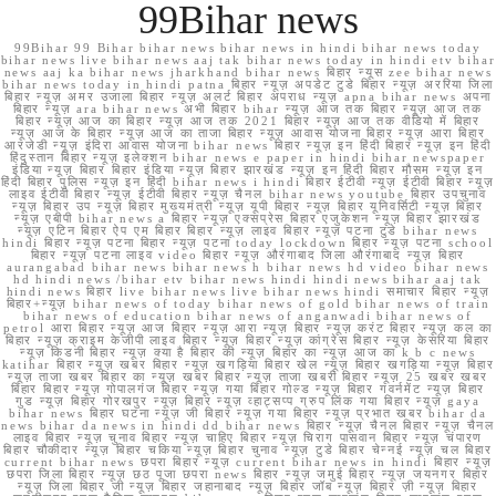
99Bihar news
99Bihar 99 Bihar bihar news bihar news in hindi bihar news today
bihar news live bihar news aaj tak bihar news today in hindi etv bihar
news aaj ka bihar news jharkhand bihar news बिहार न्यूस zee bihar news
bihar news today in hindi patna बिहार न्यूज़ अपडेट टुडे बिहार न्यूज़ अररिया जिला
बिहार न्यूज़ अमर उजाला बिहार न्यूज़ अलर्ट बिहार अपराध न्यूज़ apna bihar news अपना
बिहार न्यूज़ ara bihar news अभी बिहार bihar न्यूज़ आज तक बिहार न्यूज़ आज तक
बिहार न्यूज़ आज का बिहार न्यूज़ आज तक 2021 बिहार न्यूज़ आज तक वीडियो में बिहार
न्यूज़ आज के बिहार न्यूज़ आज का ताजा बिहार न्यूज़ आवास योजना बिहार न्यूज़ आरा बिहार
आरजेडी न्यूज़ इंदिरा आवास योजना bihar news बिहार न्यूज़ इन हिंदी बिहार न्यूज़ इन हिंदी
हिंदुस्तान बिहार न्यूज़ इलेक्शन bihar news e paper in hindi bihar newspaper
इंडिया न्यूज़ बिहार बिहार इंडिया न्यूज़ बिहार झारखंड न्यूज़ इन हिंदी बिहार मौसम न्यूज़ इन
हिंदी बिहार पुलिस न्यूज़ इन हिंदी bihar news i hindi बिहार ईटीवी न्यूज़ ईटीवी बिहार न्यूज़
लाइव ईटीवी बिहार न्यूज़ ईटीवी बिहार न्यूज़ चैनल bihar news youtube बिहार उपचुनाव
न्यूज़ बिहार उप न्यूज़ बिहार मुख्यमंत्री न्यूज़ यूपी बिहार न्यूज़ बिहार यूनिवर्सिटी न्यूज़ बिहार
न्यूज़ एबीपी bihar news a बिहार न्यूज़ एक्सप्रेस बिहार एजुकेशन न्यूज़ बिहार झारखंड
न्यूज़ एटिन बिहार ऐप एम बिहार बिहार न्यूज़ लाइव बिहार न्यूज़ पटना टुडे bihar news
hindi बिहार न्यूज़ पटना बिहार न्यूज़ पटना today lockdown बिहार न्यूज़ पटना school
बिहार न्यूज़ पटना लाइव video बिहार न्यूज़ औरंगाबाद जिला औरंगाबाद न्यूज़ बिहार
aurangabad bihar news bihar news h bihar news hd video bihar news
hd hindi news /bihar etv bihar news hindi hindi news bihar aaj tak
hindi news बिहार live bihar news live bihar news hindi समाचार बिहार न्यूज़
बिहार+न्यूज़ bihar news of today bihar news of gold bihar news of train
bihar news of education bihar news of anganwadi bihar news of
petrol आरा बिहार न्यूज़ आज बिहार न्यूज़ आरा न्यूज़ बिहार न्यूज़ करंट बिहार न्यूज़ कल का
बिहार न्यूज़ क्राइम केजीपी लाइव बिहार न्यूज़ बिहार न्यूज़ कांग्रेस बिहार न्यूज़ केसरिया बिहार
न्यूज़ किडनी बिहार न्यूज़ क्या है बिहार की न्यूज़ बिहार का न्यूज़ आज का k b c news
katihar बिहार न्यूज़ खबर बिहार न्यूज़ खगड़िया बिहार खेल न्यूज़ बिहार खगड़िया न्यूज़ बिहार
न्यूज़ ताजा खबर बिहार का न्यूज़ खबर बिहार न्यूज़ ताजा खबरी बिहार न्यूज़ 25 खबर खबर
बिहार बिहार न्यूज़ गोपालगंज बिहार न्यूज़ गया बिहार गोल्ड न्यूज़ बिहार गवर्नमेंट न्यूज़ बिहार
गुड न्यूज़ बिहार गोरखपुर न्यूज़ बिहार न्यूज़ व्हाट्सप्प ग्रुप लिंक गया बिहार न्यूज़ gaya
bihar news बिहार घटना न्यूज़ जी बिहार न्यूज़ गया बिहार न्यूज़ प्रभात खबर bihar da
news bihar da news in hindi dd bihar news बिहार न्यूज़ चैनल बिहार न्यूज़ चैनल
लाइव बिहार न्यूज़ चुनाव बिहार न्यूज़ चाहिए बिहार न्यूज़ चिराग पासवान बिहार न्यूज़ चंपारण
बिहार चौकीदार न्यूज़ बिहार चकिया न्यूज़ बिहार चुनाव न्यूज़ टुडे बिहार चेन्नई न्यूज़ चल बिहार
current bihar news छपरा बिहार न्यूज़ current bihar news in hindi बिहार न्यूज़
छपरा जिला बिहार न्यूज़ छठ पूजा छपरा news बिहार न्यूज़ जमुई बिहार न्यूज़ जयनगर बिहार
न्यूज़ जिला बिहार जी न्यूज़ बिहार जहानाबाद न्यूज़ बिहार जॉब न्यूज़ बिहार ज़ी न्यूज़ बिहार