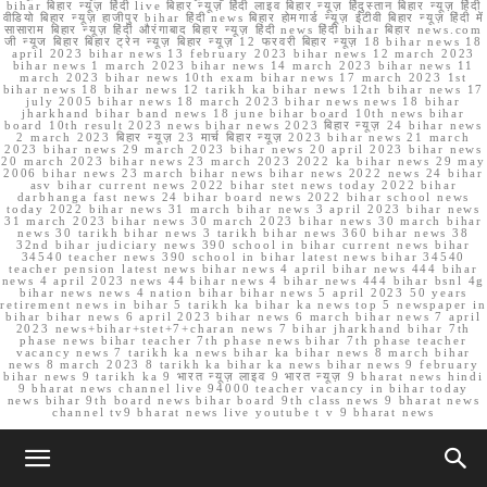
bihar बिहार न्यूज़ हिंदी live बिहार न्यूज़ हिंदी लाइव बिहार न्यूज़ हिंदुस्तान बिहार न्यूज़ हिंदी
वीडियो बिहार न्यूज़ हाजीपुर bihar हिंदी news बिहार होमगार्ड न्यूज़ ईटीवी बिहार न्यूज़ हिंदी में
सासाराम बिहार न्यूज़ हिंदी औरंगाबाद बिहार न्यूज़ हिंदी news हिंदी bihar बिहार news.com
जी न्यूज बिहार बिहार ट्रेन न्यूज़ बिहार न्यूज़ 12 फरवरी बिहार न्यूज़ 18 bihar news 18
april 2023 bihar news 13 february 2023 bihar news 12 march 2023
bihar news 1 march 2023 bihar news 14 march 2023 bihar news 11
march 2023 bihar news 10th exam bihar news 17 march 2023 1st
bihar news 18 bihar news 12 tarikh ka bihar news 12th bihar news 17
july 2005 bihar news 18 march 2023 bihar news news 18 bihar
jharkhand bihar band news 18 june bihar board 10th news bihar
board 10th result 2023 news bihar news 2023 बिहार न्यूज़ 24 bihar news
2 march 2023 बिहार न्यूज़ 23 मार्च बिहार न्यूज़ 2023 bihar news 21 march
2023 bihar news 29 march 2023 bihar news 20 april 2023 bihar news
20 march 2023 bihar news 23 march 2023 2022 ka bihar news 29 may
2006 bihar news 23 march bihar news bihar news 2022 news 24 bihar
asv bihar current news 2022 bihar stet news today 2022 bihar
darbhanga fast news 24 bihar board news 2022 bihar school news
today 2022 bihar news 31 march bihar news 3 april 2023 bihar news
31 march 2023 bihar news 30 march 2023 bihar news 30 march bihar
news 30 tarikh bihar news 3 tarikh bihar news 360 bihar news 38
32nd bihar judiciary news 390 school in bihar current news bihar
34540 teacher news 390 school in bihar latest news bihar 34540
teacher pension latest news bihar news 4 april bihar news 444 bihar
news 4 april 2023 news 44 bihar news 4 bihar news 444 bihar bsnl 4g
bihar news news 4 nation bihar bihar news 5 april 2023 50 years
retirement news in bihar 5 tarikh ka bihar ka news top 5 newspaper in
bihar bihar news 6 april 2023 bihar news 6 march bihar news 7 april
2023 news+bihar+stet+7+charan news 7 bihar jharkhand bihar 7th
phase news bihar teacher 7th phase news bihar 7th phase teacher
vacancy news 7 tarikh ka news bihar ka bihar news 8 march bihar
news 8 march 2023 8 tarikh ka bihar ka news bihar news 9 february
bihar news 9 tarikh ka 9 भारत न्यूज़ लाइव 9 भारत न्यूज़ 9 bharat news hindi
9 bharat news channel live 94000 teacher vacancy in bihar today
news bihar 9th board news bihar board 9th class news 9 bharat news
channel tv9 bharat news live youtube t v 9 bharat news