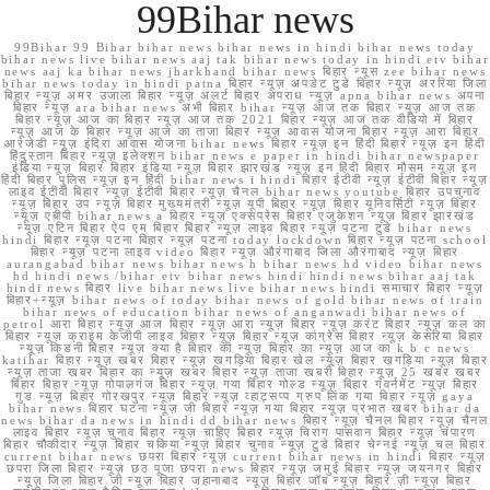
99Bihar news
99Bihar 99 Bihar bihar news bihar news in hindi bihar news today
bihar news live bihar news aaj tak bihar news today in hindi etv bihar
news aaj ka bihar news jharkhand bihar news बिहार न्यूस zee bihar news
bihar news today in hindi patna बिहार न्यूज़ अपडेट टुडे बिहार न्यूज़ अररिया जिला
बिहार न्यूज़ अमर उजाला बिहार न्यूज़ अलर्ट बिहार अपराध न्यूज़ apna bihar news अपना
बिहार न्यूज़ ara bihar news अभी बिहार bihar न्यूज़ आज तक बिहार न्यूज़ आज तक
बिहार न्यूज़ आज का बिहार न्यूज़ आज तक 2021 बिहार न्यूज़ आज तक वीडियो में बिहार
न्यूज़ आज के बिहार न्यूज़ आज का ताजा बिहार न्यूज़ आवास योजना बिहार न्यूज़ आरा बिहार
आरजेडी न्यूज़ इंदिरा आवास योजना bihar news बिहार न्यूज़ इन हिंदी बिहार न्यूज़ इन हिंदी
हिंदुस्तान बिहार न्यूज़ इलेक्शन bihar news e paper in hindi bihar newspaper
इंडिया न्यूज़ बिहार बिहार इंडिया न्यूज़ बिहार झारखंड न्यूज़ इन हिंदी बिहार मौसम न्यूज़ इन
हिंदी बिहार पुलिस न्यूज़ इन हिंदी bihar news i hindi बिहार ईटीवी न्यूज़ ईटीवी बिहार न्यूज़
लाइव ईटीवी बिहार न्यूज़ ईटीवी बिहार न्यूज़ चैनल bihar news youtube बिहार उपचुनाव
न्यूज़ बिहार उप न्यूज़ बिहार मुख्यमंत्री न्यूज़ यूपी बिहार न्यूज़ बिहार यूनिवर्सिटी न्यूज़ बिहार
न्यूज़ एबीपी bihar news a बिहार न्यूज़ एक्सप्रेस बिहार एजुकेशन न्यूज़ बिहार झारखंड
न्यूज़ एटिन बिहार ऐप एम बिहार बिहार न्यूज़ लाइव बिहार न्यूज़ पटना टुडे bihar news
hindi बिहार न्यूज़ पटना बिहार न्यूज़ पटना today lockdown बिहार न्यूज़ पटना school
बिहार न्यूज़ पटना लाइव video बिहार न्यूज़ औरंगाबाद जिला औरंगाबाद न्यूज़ बिहार
aurangabad bihar news bihar news h bihar news hd video bihar news
hd hindi news /bihar etv bihar news hindi hindi news bihar aaj tak
hindi news बिहार live bihar news live bihar news hindi समाचार बिहार न्यूज़
बिहार+न्यूज़ bihar news of today bihar news of gold bihar news of train
bihar news of education bihar news of anganwadi bihar news of
petrol आरा बिहार न्यूज़ आज बिहार न्यूज़ आरा न्यूज़ बिहार न्यूज़ करंट बिहार न्यूज़ कल का
बिहार न्यूज़ क्राइम केजीपी लाइव बिहार न्यूज़ बिहार न्यूज़ कांग्रेस बिहार न्यूज़ केसरिया बिहार
न्यूज़ किडनी बिहार न्यूज़ क्या है बिहार की न्यूज़ बिहार का न्यूज़ आज का k b c news
katihar बिहार न्यूज़ खबर बिहार न्यूज़ खगड़िया बिहार खेल न्यूज़ बिहार खगड़िया न्यूज़ बिहार
न्यूज़ ताजा खबर बिहार का न्यूज़ खबर बिहार न्यूज़ ताजा खबरी बिहार न्यूज़ 25 खबर खबर
बिहार बिहार न्यूज़ गोपालगंज बिहार न्यूज़ गया बिहार गोल्ड न्यूज़ बिहार गवर्नमेंट न्यूज़ बिहार
गुड न्यूज़ बिहार गोरखपुर न्यूज़ बिहार न्यूज़ व्हाट्सप्प ग्रुप लिंक गया बिहार न्यूज़ gaya
bihar news बिहार घटना न्यूज़ जी बिहार न्यूज़ गया बिहार न्यूज़ प्रभात खबर bihar da
news bihar da news in hindi dd bihar news बिहार न्यूज़ चैनल बिहार न्यूज़ चैनल
लाइव बिहार न्यूज़ चुनाव बिहार न्यूज़ चाहिए बिहार न्यूज़ चिराग पासवान बिहार न्यूज़ चंपारण
बिहार चौकीदार न्यूज़ बिहार चकिया न्यूज़ बिहार चुनाव न्यूज़ टुडे बिहार चेन्नई न्यूज़ चल बिहार
current bihar news छपरा बिहार न्यूज़ current bihar news in hindi बिहार न्यूज़
छपरा जिला बिहार न्यूज़ छठ पूजा छपरा news बिहार न्यूज़ जमुई बिहार न्यूज़ जयनगर बिहार
न्यूज़ जिला बिहार जी न्यूज़ बिहार जहानाबाद न्यूज़ बिहार जॉब न्यूज़ बिहार ज़ी न्यूज़ बिहार