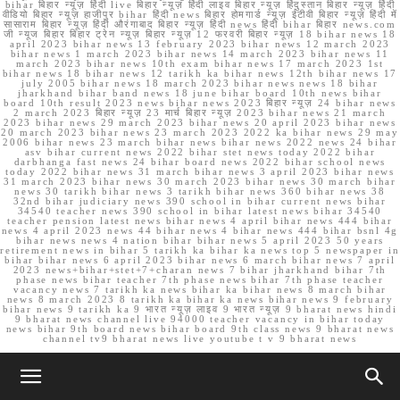
bihar बिहार न्यूज़ हिंदी live बिहार न्यूज़ हिंदी लाइव बिहार न्यूज़ हिंदुस्तान बिहार न्यूज़ हिंदी
वीडियो बिहार न्यूज़ हाजीपुर bihar हिंदी news बिहार होमगार्ड न्यूज़ ईटीवी बिहार न्यूज़ हिंदी में
सासाराम बिहार न्यूज़ हिंदी औरंगाबाद बिहार न्यूज़ हिंदी news हिंदी bihar बिहार news.com
जी न्यूज बिहार बिहार ट्रेन न्यूज़ बिहार न्यूज़ 12 फरवरी बिहार न्यूज़ 18 bihar news 18
april 2023 bihar news 13 february 2023 bihar news 12 march 2023
bihar news 1 march 2023 bihar news 14 march 2023 bihar news 11
march 2023 bihar news 10th exam bihar news 17 march 2023 1st
bihar news 18 bihar news 12 tarikh ka bihar news 12th bihar news 17
july 2005 bihar news 18 march 2023 bihar news news 18 bihar
jharkhand bihar band news 18 june bihar board 10th news bihar
board 10th result 2023 news bihar news 2023 बिहार न्यूज़ 24 bihar news
2 march 2023 बिहार न्यूज़ 23 मार्च बिहार न्यूज़ 2023 bihar news 21 march
2023 bihar news 29 march 2023 bihar news 20 april 2023 bihar news
20 march 2023 bihar news 23 march 2023 2022 ka bihar news 29 may
2006 bihar news 23 march bihar news bihar news 2022 news 24 bihar
asv bihar current news 2022 bihar stet news today 2022 bihar
darbhanga fast news 24 bihar board news 2022 bihar school news
today 2022 bihar news 31 march bihar news 3 april 2023 bihar news
31 march 2023 bihar news 30 march 2023 bihar news 30 march bihar
news 30 tarikh bihar news 3 tarikh bihar news 360 bihar news 38
32nd bihar judiciary news 390 school in bihar current news bihar
34540 teacher news 390 school in bihar latest news bihar 34540
teacher pension latest news bihar news 4 april bihar news 444 bihar
news 4 april 2023 news 44 bihar news 4 bihar news 444 bihar bsnl 4g
bihar news news 4 nation bihar bihar news 5 april 2023 50 years
retirement news in bihar 5 tarikh ka bihar ka news top 5 newspaper in
bihar bihar news 6 april 2023 bihar news 6 march bihar news 7 april
2023 news+bihar+stet+7+charan news 7 bihar jharkhand bihar 7th
phase news bihar teacher 7th phase news bihar 7th phase teacher
vacancy news 7 tarikh ka news bihar ka bihar news 8 march bihar
news 8 march 2023 8 tarikh ka bihar ka news bihar news 9 february
bihar news 9 tarikh ka 9 भारत न्यूज़ लाइव 9 भारत न्यूज़ 9 bharat news hindi
9 bharat news channel live 94000 teacher vacancy in bihar today
news bihar 9th board news bihar board 9th class news 9 bharat news
channel tv9 bharat news live youtube t v 9 bharat news