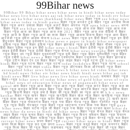
99Bihar news
99Bihar 99 Bihar bihar news bihar news in hindi bihar news today
bihar news live bihar news aaj tak bihar news today in hindi etv bihar
news aaj ka bihar news jharkhand bihar news बिहार न्यूस zee bihar news
bihar news today in hindi patna बिहार न्यूज़ अपडेट टुडे बिहार न्यूज़ अररिया जिला
बिहार न्यूज़ अमर उजाला बिहार न्यूज़ अलर्ट बिहार अपराध न्यूज़ apna bihar news अपना
बिहार न्यूज़ ara bihar news अभी बिहार bihar न्यूज़ आज तक बिहार न्यूज़ आज तक
बिहार न्यूज़ आज का बिहार न्यूज़ आज तक 2021 बिहार न्यूज़ आज तक वीडियो में बिहार
न्यूज़ आज के बिहार न्यूज़ आज का ताजा बिहार न्यूज़ आवास योजना बिहार न्यूज़ आरा बिहार
आरजेडी न्यूज़ इंदिरा आवास योजना bihar news बिहार न्यूज़ इन हिंदी बिहार न्यूज़ इन हिंदी
हिंदुस्तान बिहार न्यूज़ इलेक्शन bihar news e paper in hindi bihar newspaper
इंडिया न्यूज़ बिहार बिहार इंडिया न्यूज़ बिहार झारखंड न्यूज़ इन हिंदी बिहार मौसम न्यूज़ इन
हिंदी बिहार पुलिस न्यूज़ इन हिंदी bihar news i hindi बिहार ईटीवी न्यूज़ ईटीवी बिहार न्यूज़
लाइव ईटीवी बिहार न्यूज़ ईटीवी बिहार न्यूज़ चैनल bihar news youtube बिहार उपचुनाव
न्यूज़ बिहार उप न्यूज़ बिहार मुख्यमंत्री न्यूज़ यूपी बिहार न्यूज़ बिहार यूनिवर्सिटी न्यूज़ बिहार
न्यूज़ एबीपी bihar news a बिहार न्यूज़ एक्सप्रेस बिहार एजुकेशन न्यूज़ बिहार झारखंड
न्यूज़ एटिन बिहार ऐप एम बिहार बिहार न्यूज़ लाइव बिहार न्यूज़ पटना टुडे bihar news
hindi बिहार न्यूज़ पटना बिहार न्यूज़ पटना today lockdown बिहार न्यूज़ पटना school
बिहार न्यूज़ पटना लाइव video बिहार न्यूज़ औरंगाबाद जिला औरंगाबाद न्यूज़ बिहार
aurangabad bihar news bihar news h bihar news hd video bihar news
hd hindi news /bihar etv bihar news hindi hindi news bihar aaj tak
hindi news बिहार live bihar news live bihar news hindi समाचार बिहार न्यूज़
बिहार+न्यूज़ bihar news of today bihar news of gold bihar news of train
bihar news of education bihar news of anganwadi bihar news of
petrol आरा बिहार न्यूज़ आज बिहार न्यूज़ आरा न्यूज़ बिहार न्यूज़ करंट बिहार न्यूज़ कल का
बिहार न्यूज़ क्राइम केजीपी लाइव बिहार न्यूज़ बिहार न्यूज़ कांग्रेस बिहार न्यूज़ केसरिया बिहार
न्यूज़ किडनी बिहार न्यूज़ क्या है बिहार की न्यूज़ बिहार का न्यूज़ आज का k b c news
katihar बिहार न्यूज़ खबर बिहार न्यूज़ खगड़िया बिहार खेल न्यूज़ बिहार खगड़िया न्यूज़ बिहार
न्यूज़ ताजा खबर बिहार का न्यूज़ खबर बिहार न्यूज़ ताजा खबरी बिहार न्यूज़ 25 खबर खबर
बिहार बिहार न्यूज़ गोपालगंज बिहार न्यूज़ गया बिहार गोल्ड न्यूज़ बिहार गवर्नमेंट न्यूज़ बिहार
गुड न्यूज़ बिहार गोरखपुर न्यूज़ बिहार न्यूज़ व्हाट्सप्प ग्रुप लिंक गया बिहार न्यूज़ gaya
bihar news बिहार घटना न्यूज़ जी बिहार न्यूज़ गया बिहार न्यूज़ प्रभात खबर bihar da
news bihar da news in hindi dd bihar news बिहार न्यूज़ चैनल बिहार न्यूज़ चैनल
लाइव बिहार न्यूज़ चुनाव बिहार न्यूज़ चाहिए बिहार न्यूज़ चिराग पासवान बिहार न्यूज़ चंपारण
बिहार चौकीदार न्यूज़ बिहार चकिया न्यूज़ बिहार चुनाव न्यूज़ टुडे बिहार चेन्नई न्यूज़ चल बिहार
current bihar news छपरा बिहार न्यूज़ current bihar news in hindi बिहार न्यूज़
छपरा जिला बिहार न्यूज़ छठ पूजा छपरा news बिहार न्यूज़ जमुई बिहार न्यूज़ जयनगर बिहार
न्यूज़ जिला बिहार जी न्यूज़ बिहार जहानाबाद न्यूज़ बिहार जॉब न्यूज़ बिहार ज़ी न्यूज़ बिहार