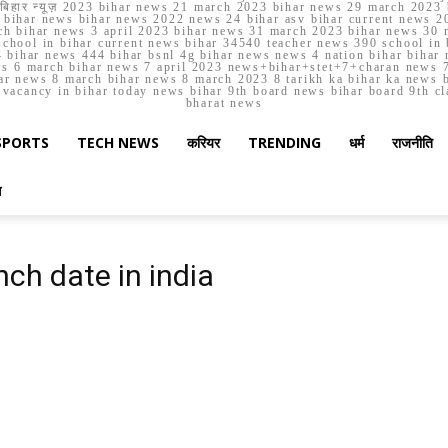
मार्च बिहार न्यूज़ 2023 bihar news 21 march 2023 bihar news 29 march 2
ihar news bihar news 2022 news 24 bihar asv bihar current news 20
h bihar news 3 april 2023 bihar news 31 march 2023 bihar news 30 
chool in bihar current news bihar 34540 teacher news 390 school in 
 bihar news 444 bihar bsnl 4g bihar news news 4 nation bihar bihar n
ws 6 march bihar news 7 april 2023 news+bihar+stet+7+charan news 7
ar news 8 march bihar news 8 march 2023 8 tarikh ka bihar ka news bih
er vacancy in bihar today news bihar 9th board news bihar board 9th c
bharat news
SPORTS
TECH NEWS
करियर
TRENDING
धर्म
राजनीति
स
ch date in india