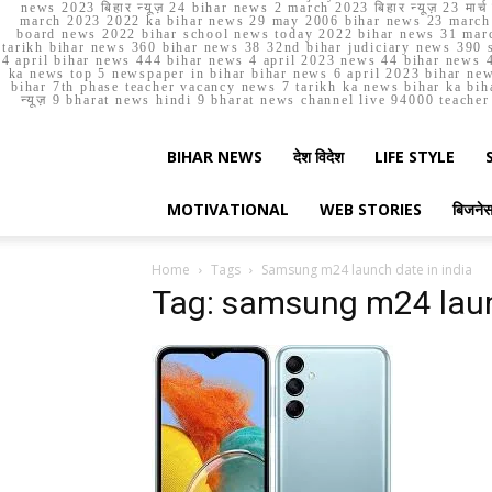
news 2023 बिहार न्यूज़ 24 bihar news 2 march 2023 बिहार न्यूज़ 23 
march 2023 2022 ka bihar news 29 may 2006 bihar news 23 march b
board news 2022 bihar school news today 2022 bihar news 31 marc
tarikh bihar news 360 bihar news 38 32nd bihar judiciary news 390 s
4 april bihar news 444 bihar news 4 april 2023 news 44 bihar news 4
ka news top 5 newspaper in bihar bihar news 6 april 2023 bihar ne
bihar 7th phase teacher vacancy news 7 tarikh ka news bihar ka bih
न्यूज़ 9 bharat news hindi 9 bharat news channel live 94000 teach
BIHAR NEWS
देश विदेश
LIFE STYLE
MOTIVATIONAL
WEB STORIES
बिजने
Home
Tags
Samsung m24 launch date in india
Tag: samsung m24 laun