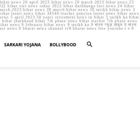
023 bihar news 20 april 2023 bihar news 20 march 2023 bihar news 23
22 bihar stet news today 2022 bihar darbhanga fast news 24 bihar
march 2023 bihar news 30 march bihar news 30 tarikh bihar news 3
bihar latest news bihar 34540 teacher pension latest news bihar news
ews 5 april 2023 50 years retirement news in bihar 5 tarikh ka bihar
 bihar jharkhand bihar 7th phase news bihar teacher 7th phase news
ar news 9 february bihar news 9 tarikh ka 9 भारत न्यूज़ लाइव 9 भारत
lass news 9 bharat news channel tv9 bharat news live youtube t v 9
SARKARI YOJANA
BOLLYBOOD