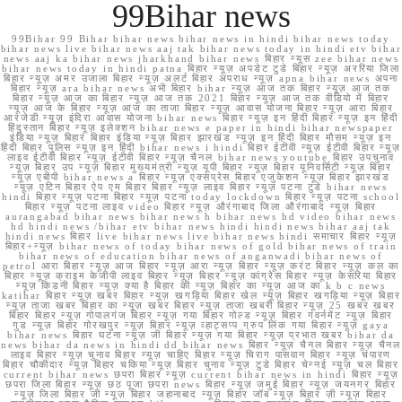
99Bihar news
99Bihar 99 Bihar bihar news bihar news in hindi bihar news today
bihar news live bihar news aaj tak bihar news today in hindi etv bihar
news aaj ka bihar news jharkhand bihar news बिहार न्यूस zee bihar news
bihar news today in hindi patna बिहार न्यूज़ अपडेट टुडे बिहार न्यूज़ अररिया जिला
बिहार न्यूज़ अमर उजाला बिहार न्यूज़ अलर्ट बिहार अपराध न्यूज़ apna bihar news अपना
बिहार न्यूज़ ara bihar news अभी बिहार bihar न्यूज़ आज तक बिहार न्यूज़ आज तक
बिहार न्यूज़ आज का बिहार न्यूज़ आज तक 2021 बिहार न्यूज़ आज तक वीडियो में बिहार
न्यूज़ आज के बिहार न्यूज़ आज का ताजा बिहार न्यूज़ आवास योजना बिहार न्यूज़ आरा बिहार
आरजेडी न्यूज़ इंदिरा आवास योजना bihar news बिहार न्यूज़ इन हिंदी बिहार न्यूज़ इन हिंदी
हिंदुस्तान बिहार न्यूज़ इलेक्शन bihar news e paper in hindi bihar newspaper
इंडिया न्यूज़ बिहार बिहार इंडिया न्यूज़ बिहार झारखंड न्यूज़ इन हिंदी बिहार मौसम न्यूज़ इन
हिंदी बिहार पुलिस न्यूज़ इन हिंदी bihar news i hindi बिहार ईटीवी न्यूज़ ईटीवी बिहार न्यूज़
लाइव ईटीवी बिहार न्यूज़ ईटीवी बिहार न्यूज़ चैनल bihar news youtube बिहार उपचुनाव
न्यूज़ बिहार उप न्यूज़ बिहार मुख्यमंत्री न्यूज़ यूपी बिहार न्यूज़ बिहार यूनिवर्सिटी न्यूज़ बिहार
न्यूज़ एबीपी bihar news a बिहार न्यूज़ एक्सप्रेस बिहार एजुकेशन न्यूज़ बिहार झारखंड
न्यूज़ एटिन बिहार ऐप एम बिहार बिहार न्यूज़ लाइव बिहार न्यूज़ पटना टुडे bihar news
hindi बिहार न्यूज़ पटना बिहार न्यूज़ पटना today lockdown बिहार न्यूज़ पटना school
बिहार न्यूज़ पटना लाइव video बिहार न्यूज़ औरंगाबाद जिला औरंगाबाद न्यूज़ बिहार
aurangabad bihar news bihar news h bihar news hd video bihar news
hd hindi news /bihar etv bihar news hindi hindi news bihar aaj tak
hindi news बिहार live bihar news live bihar news hindi समाचार बिहार न्यूज़
बिहार+न्यूज़ bihar news of today bihar news of gold bihar news of train
bihar news of education bihar news of anganwadi bihar news of
petrol आरा बिहार न्यूज़ आज बिहार न्यूज़ आरा न्यूज़ बिहार न्यूज़ करंट बिहार न्यूज़ कल का
बिहार न्यूज़ क्राइम केजीपी लाइव बिहार न्यूज़ बिहार न्यूज़ कांग्रेस बिहार न्यूज़ केसरिया बिहार
न्यूज़ किडनी बिहार न्यूज़ क्या है बिहार की न्यूज़ बिहार का न्यूज़ आज का k b c news
katihar बिहार न्यूज़ खबर बिहार न्यूज़ खगड़िया बिहार खेल न्यूज़ बिहार खगड़िया न्यूज़ बिहार
न्यूज़ ताजा खबर बिहार का न्यूज़ खबर बिहार न्यूज़ ताजा खबरी बिहार न्यूज़ 25 खबर खबर
बिहार बिहार न्यूज़ गोपालगंज बिहार न्यूज़ गया बिहार गोल्ड न्यूज़ बिहार गवर्नमेंट न्यूज़ बिहार
गुड न्यूज़ बिहार गोरखपुर न्यूज़ बिहार न्यूज़ व्हाट्सप्प ग्रुप लिंक गया बिहार न्यूज़ gaya
bihar news बिहार घटना न्यूज़ जी बिहार न्यूज़ गया बिहार न्यूज़ प्रभात खबर bihar da
news bihar da news in hindi dd bihar news बिहार न्यूज़ चैनल बिहार न्यूज़ चैनल
लाइव बिहार न्यूज़ चुनाव बिहार न्यूज़ चाहिए बिहार न्यूज़ चिराग पासवान बिहार न्यूज़ चंपारण
बिहार चौकीदार न्यूज़ बिहार चकिया न्यूज़ बिहार चुनाव न्यूज़ टुडे बिहार चेन्नई न्यूज़ चल बिहार
current bihar news छपरा बिहार न्यूज़ current bihar news in hindi बिहार न्यूज़
छपरा जिला बिहार न्यूज़ छठ पूजा छपरा news बिहार न्यूज़ जमुई बिहार न्यूज़ जयनगर बिहार
न्यूज़ जिला बिहार जी न्यूज़ बिहार जहानाबाद न्यूज़ बिहार जॉब न्यूज़ बिहार ज़ी न्यूज़ बिहार