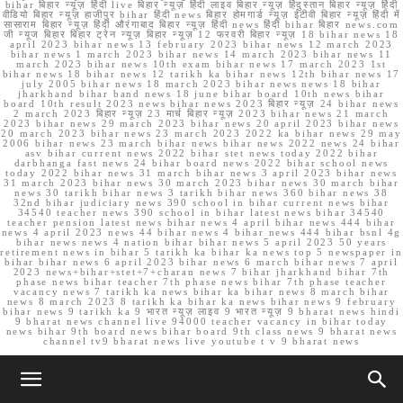
bihar बिहार न्यूज़ हिंदी live बिहार न्यूज़ हिंदी लाइव बिहार न्यूज़ हिंदुस्तान बिहार न्यूज़ हिंदी
वीडियो बिहार न्यूज़ हाजीपुर bihar हिंदी news बिहार होमगार्ड न्यूज़ ईटीवी बिहार न्यूज़ हिंदी में
सासाराम बिहार न्यूज़ हिंदी औरंगाबाद बिहार न्यूज़ हिंदी news हिंदी bihar बिहार news.com
जी न्यूज बिहार बिहार ट्रेन न्यूज़ बिहार न्यूज़ 12 फरवरी बिहार न्यूज़ 18 bihar news 18
april 2023 bihar news 13 february 2023 bihar news 12 march 2023
bihar news 1 march 2023 bihar news 14 march 2023 bihar news 11
march 2023 bihar news 10th exam bihar news 17 march 2023 1st
bihar news 18 bihar news 12 tarikh ka bihar news 12th bihar news 17
july 2005 bihar news 18 march 2023 bihar news news 18 bihar
jharkhand bihar band news 18 june bihar board 10th news bihar
board 10th result 2023 news bihar news 2023 बिहार न्यूज़ 24 bihar news
2 march 2023 बिहार न्यूज़ 23 मार्च बिहार न्यूज़ 2023 bihar news 21 march
2023 bihar news 29 march 2023 bihar news 20 april 2023 bihar news
20 march 2023 bihar news 23 march 2023 2022 ka bihar news 29 may
2006 bihar news 23 march bihar news bihar news 2022 news 24 bihar
asv bihar current news 2022 bihar stet news today 2022 bihar
darbhanga fast news 24 bihar board news 2022 bihar school news
today 2022 bihar news 31 march bihar news 3 april 2023 bihar news
31 march 2023 bihar news 30 march 2023 bihar news 30 march bihar
news 30 tarikh bihar news 3 tarikh bihar news 360 bihar news 38
32nd bihar judiciary news 390 school in bihar current news bihar
34540 teacher news 390 school in bihar latest news bihar 34540
teacher pension latest news bihar news 4 april bihar news 444 bihar
news 4 april 2023 news 44 bihar news 4 bihar news 444 bihar bsnl 4g
bihar news news 4 nation bihar bihar news 5 april 2023 50 years
retirement news in bihar 5 tarikh ka bihar ka news top 5 newspaper in
bihar bihar news 6 april 2023 bihar news 6 march bihar news 7 april
2023 news+bihar+stet+7+charan news 7 bihar jharkhand bihar 7th
phase news bihar teacher 7th phase news bihar 7th phase teacher
vacancy news 7 tarikh ka news bihar ka bihar news 8 march bihar
news 8 march 2023 8 tarikh ka bihar ka news bihar news 9 february
bihar news 9 tarikh ka 9 भारत न्यूज़ लाइव 9 भारत न्यूज़ 9 bharat news hindi
9 bharat news channel live 94000 teacher vacancy in bihar today
news bihar 9th board news bihar board 9th class news 9 bharat news
channel tv9 bharat news live youtube t v 9 bharat news