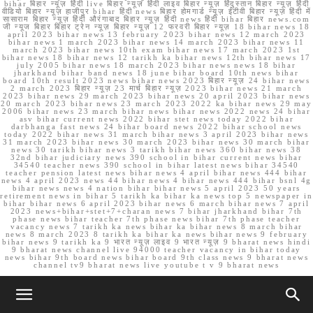
bihar बिहार न्यूज़ हिंदी live बिहार न्यूज़ हिंदी लाइव बिहार न्यूज़ हिंदुस्तान बिहार न्यूज़ हिंदी
वीडियो बिहार न्यूज़ हाजीपुर bihar हिंदी news बिहार होमगार्ड न्यूज़ ईटीवी बिहार न्यूज़ हिंदी में
सासाराम बिहार न्यूज़ हिंदी औरंगाबाद बिहार न्यूज़ हिंदी news हिंदी bihar बिहार news.com
जी न्यूज बिहार बिहार ट्रेन न्यूज़ बिहार न्यूज़ 12 फरवरी बिहार न्यूज़ 18 bihar news 18
april 2023 bihar news 13 february 2023 bihar news 12 march 2023
bihar news 1 march 2023 bihar news 14 march 2023 bihar news 11
march 2023 bihar news 10th exam bihar news 17 march 2023 1st
bihar news 18 bihar news 12 tarikh ka bihar news 12th bihar news 17
july 2005 bihar news 18 march 2023 bihar news news 18 bihar
jharkhand bihar band news 18 june bihar board 10th news bihar
board 10th result 2023 news bihar news 2023 बिहार न्यूज़ 24 bihar news
2 march 2023 बिहार न्यूज़ 23 मार्च बिहार न्यूज़ 2023 bihar news 21 march
2023 bihar news 29 march 2023 bihar news 20 april 2023 bihar news
20 march 2023 bihar news 23 march 2023 2022 ka bihar news 29 may
2006 bihar news 23 march bihar news bihar news 2022 news 24 bihar
asv bihar current news 2022 bihar stet news today 2022 bihar
darbhanga fast news 24 bihar board news 2022 bihar school news
today 2022 bihar news 31 march bihar news 3 april 2023 bihar news
31 march 2023 bihar news 30 march 2023 bihar news 30 march bihar
news 30 tarikh bihar news 3 tarikh bihar news 360 bihar news 38
32nd bihar judiciary news 390 school in bihar current news bihar
34540 teacher news 390 school in bihar latest news bihar 34540
teacher pension latest news bihar news 4 april bihar news 444 bihar
news 4 april 2023 news 44 bihar news 4 bihar news 444 bihar bsnl 4g
bihar news news 4 nation bihar bihar news 5 april 2023 50 years
retirement news in bihar 5 tarikh ka bihar ka news top 5 newspaper in
bihar bihar news 6 april 2023 bihar news 6 march bihar news 7 april
2023 news+bihar+stet+7+charan news 7 bihar jharkhand bihar 7th
phase news bihar teacher 7th phase news bihar 7th phase teacher
vacancy news 7 tarikh ka news bihar ka bihar news 8 march bihar
news 8 march 2023 8 tarikh ka bihar ka news bihar news 9 february
bihar news 9 tarikh ka 9 भारत न्यूज़ लाइव 9 भारत न्यूज़ 9 bharat news hindi
9 bharat news channel live 94000 teacher vacancy in bihar today
news bihar 9th board news bihar board 9th class news 9 bharat news
channel tv9 bharat news live youtube t v 9 bharat news