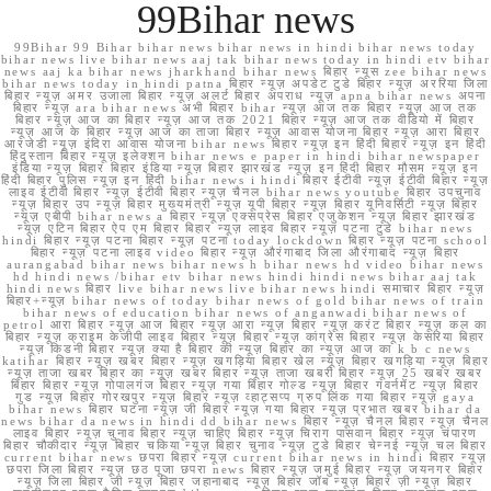
99Bihar news
99Bihar 99 Bihar bihar news bihar news in hindi bihar news today
bihar news live bihar news aaj tak bihar news today in hindi etv bihar
news aaj ka bihar news jharkhand bihar news बिहार न्यूस zee bihar news
bihar news today in hindi patna बिहार न्यूज़ अपडेट टुडे बिहार न्यूज़ अररिया जिला
बिहार न्यूज़ अमर उजाला बिहार न्यूज़ अलर्ट बिहार अपराध न्यूज़ apna bihar news अपना
बिहार न्यूज़ ara bihar news अभी बिहार bihar न्यूज़ आज तक बिहार न्यूज़ आज तक
बिहार न्यूज़ आज का बिहार न्यूज़ आज तक 2021 बिहार न्यूज़ आज तक वीडियो में बिहार
न्यूज़ आज के बिहार न्यूज़ आज का ताजा बिहार न्यूज़ आवास योजना बिहार न्यूज़ आरा बिहार
आरजेडी न्यूज़ इंदिरा आवास योजना bihar news बिहार न्यूज़ इन हिंदी बिहार न्यूज़ इन हिंदी
हिंदुस्तान बिहार न्यूज़ इलेक्शन bihar news e paper in hindi bihar newspaper
इंडिया न्यूज़ बिहार बिहार इंडिया न्यूज़ बिहार झारखंड न्यूज़ इन हिंदी बिहार मौसम न्यूज़ इन
हिंदी बिहार पुलिस न्यूज़ इन हिंदी bihar news i hindi बिहार ईटीवी न्यूज़ ईटीवी बिहार न्यूज़
लाइव ईटीवी बिहार न्यूज़ ईटीवी बिहार न्यूज़ चैनल bihar news youtube बिहार उपचुनाव
न्यूज़ बिहार उप न्यूज़ बिहार मुख्यमंत्री न्यूज़ यूपी बिहार न्यूज़ बिहार यूनिवर्सिटी न्यूज़ बिहार
न्यूज़ एबीपी bihar news a बिहार न्यूज़ एक्सप्रेस बिहार एजुकेशन न्यूज़ बिहार झारखंड
न्यूज़ एटिन बिहार ऐप एम बिहार बिहार न्यूज़ लाइव बिहार न्यूज़ पटना टुडे bihar news
hindi बिहार न्यूज़ पटना बिहार न्यूज़ पटना today lockdown बिहार न्यूज़ पटना school
बिहार न्यूज़ पटना लाइव video बिहार न्यूज़ औरंगाबाद जिला औरंगाबाद न्यूज़ बिहार
aurangabad bihar news bihar news h bihar news hd video bihar news
hd hindi news /bihar etv bihar news hindi hindi news bihar aaj tak
hindi news बिहार live bihar news live bihar news hindi समाचार बिहार न्यूज़
बिहार+न्यूज़ bihar news of today bihar news of gold bihar news of train
bihar news of education bihar news of anganwadi bihar news of
petrol आरा बिहार न्यूज़ आज बिहार न्यूज़ आरा न्यूज़ बिहार न्यूज़ करंट बिहार न्यूज़ कल का
बिहार न्यूज़ क्राइम केजीपी लाइव बिहार न्यूज़ बिहार न्यूज़ कांग्रेस बिहार न्यूज़ केसरिया बिहार
न्यूज़ किडनी बिहार न्यूज़ क्या है बिहार की न्यूज़ बिहार का न्यूज़ आज का k b c news
katihar बिहार न्यूज़ खबर बिहार न्यूज़ खगड़िया बिहार खेल न्यूज़ बिहार खगड़िया न्यूज़ बिहार
न्यूज़ ताजा खबर बिहार का न्यूज़ खबर बिहार न्यूज़ ताजा खबरी बिहार न्यूज़ 25 खबर खबर
बिहार बिहार न्यूज़ गोपालगंज बिहार न्यूज़ गया बिहार गोल्ड न्यूज़ बिहार गवर्नमेंट न्यूज़ बिहार
गुड न्यूज़ बिहार गोरखपुर न्यूज़ बिहार न्यूज़ व्हाट्सप्प ग्रुप लिंक गया बिहार न्यूज़ gaya
bihar news बिहार घटना न्यूज़ जी बिहार न्यूज़ गया बिहार न्यूज़ प्रभात खबर bihar da
news bihar da news in hindi dd bihar news बिहार न्यूज़ चैनल बिहार न्यूज़ चैनल
लाइव बिहार न्यूज़ चुनाव बिहार न्यूज़ चाहिए बिहार न्यूज़ चिराग पासवान बिहार न्यूज़ चंपारण
बिहार चौकीदार न्यूज़ बिहार चकिया न्यूज़ बिहार चुनाव न्यूज़ टुडे बिहार चेन्नई न्यूज़ चल बिहार
current bihar news छपरा बिहार न्यूज़ current bihar news in hindi बिहार न्यूज़
छपरा जिला बिहार न्यूज़ छठ पूजा छपरा news बिहार न्यूज़ जमुई बिहार न्यूज़ जयनगर बिहार
न्यूज़ जिला बिहार जी न्यूज़ बिहार जहानाबाद न्यूज़ बिहार जॉब न्यूज़ बिहार ज़ी न्यूज़ बिहार