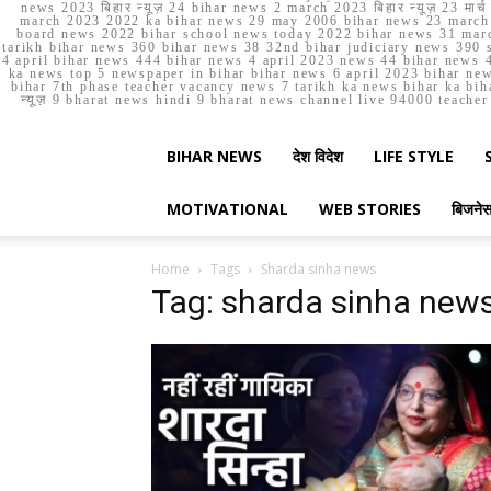
news 2023 बिहार न्यूज़ 24 bihar news 2 march 2023 बिहार न्यूज़ 23 
march 2023 2022 ka bihar news 29 may 2006 bihar news 23 march b
board news 2022 bihar school news today 2022 bihar news 31 marc
tarikh bihar news 360 bihar news 38 32nd bihar judiciary news 390 s
4 april bihar news 444 bihar news 4 april 2023 news 44 bihar news 4
ka news top 5 newspaper in bihar bihar news 6 april 2023 bihar ne
bihar 7th phase teacher vacancy news 7 tarikh ka news bihar ka bih
न्यूज़ 9 bharat news hindi 9 bharat news channel live 94000 teach
BIHAR NEWS
देश विदेश
LIFE STYLE
MOTIVATIONAL
WEB STORIES
बिजने
Home
Tags
Sharda sinha news
Tag: sharda sinha new