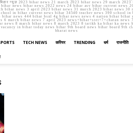
मार्च बिहार न्यूज़ 2023 bihar news 21 march 2023 bihar news 29 march 2
ihar news bihar news 2022 news 24 bihar asv bihar current news 20
h bihar news 3 april 2023 bihar news 31 march 2023 bihar news 30 
chool in bihar current news bihar 34540 teacher news 390 school in 
 bihar news 444 bihar bsnl 4g bihar news news 4 nation bihar bihar n
ws 6 march bihar news 7 april 2023 news+bihar+stet+7+charan news 7
ar news 8 march bihar news 8 march 2023 8 tarikh ka bihar ka news bih
er vacancy in bihar today news bihar 9th board news bihar board 9th c
bharat news
SPORTS
TECH NEWS
करियर
TRENDING
धर्म
राजनीति
स
s