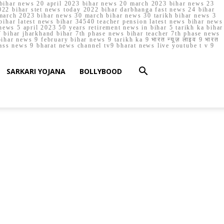
023 bihar news 20 april 2023 bihar news 20 march 2023 bihar news 23
22 bihar stet news today 2022 bihar darbhanga fast news 24 bihar
march 2023 bihar news 30 march bihar news 30 tarikh bihar news 3
bihar latest news bihar 34540 teacher pension latest news bihar news
ews 5 april 2023 50 years retirement news in bihar 5 tarikh ka bihar
 bihar jharkhand bihar 7th phase news bihar teacher 7th phase news
ar news 9 february bihar news 9 tarikh ka 9 भारत न्यूज़ लाइव 9 भारत
lass news 9 bharat news channel tv9 bharat news live youtube t v 9
SARKARI YOJANA
BOLLYBOOD