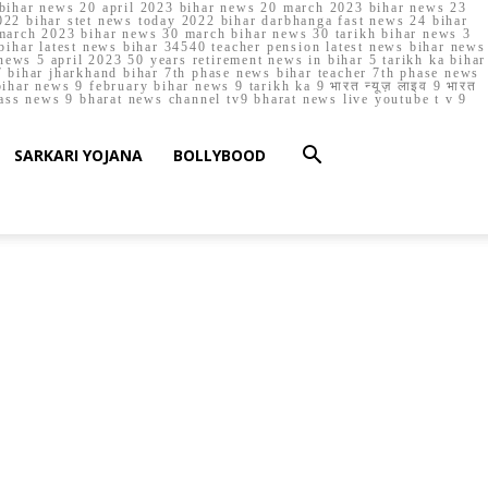
023 bihar news 20 april 2023 bihar news 20 march 2023 bihar news 23
22 bihar stet news today 2022 bihar darbhanga fast news 24 bihar
march 2023 bihar news 30 march bihar news 30 tarikh bihar news 3
bihar latest news bihar 34540 teacher pension latest news bihar news
ews 5 april 2023 50 years retirement news in bihar 5 tarikh ka bihar
 bihar jharkhand bihar 7th phase news bihar teacher 7th phase news
ar news 9 february bihar news 9 tarikh ka 9 भारत न्यूज़ लाइव 9 भारत
lass news 9 bharat news channel tv9 bharat news live youtube t v 9
SARKARI YOJANA
BOLLYBOOD