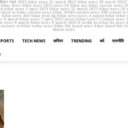
मार्च बिहार न्यूज़ 2023 bihar news 21 march 2023 bihar news 29 march 2
ihar news bihar news 2022 news 24 bihar asv bihar current news 20
h bihar news 3 april 2023 bihar news 31 march 2023 bihar news 30 
chool in bihar current news bihar 34540 teacher news 390 school in 
 bihar news 444 bihar bsnl 4g bihar news news 4 nation bihar bihar n
ws 6 march bihar news 7 april 2023 news+bihar+stet+7+charan news 7
ar news 8 march bihar news 8 march 2023 8 tarikh ka bihar ka news bih
er vacancy in bihar today news bihar 9th board news bihar board 9th c
bharat news
SPORTS
TECH NEWS
करियर
TRENDING
धर्म
राजनीति
स