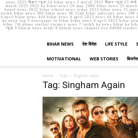
news 2023 बिहार न्यूज़ 24 bihar news 2 march 2023 बिहार न्यूज़ 23 
march 2023 2022 ka bihar news 29 may 2006 bihar news 23 march b
board news 2022 bihar school news today 2022 bihar news 31 marc
tarikh bihar news 360 bihar news 38 32nd bihar judiciary news 390 s
4 april bihar news 444 bihar news 4 april 2023 news 44 bihar news 4
ka news top 5 newspaper in bihar bihar news 6 april 2023 bihar ne
bihar 7th phase teacher vacancy news 7 tarikh ka news bihar ka bih
न्यूज़ 9 bharat news hindi 9 bharat news channel live 94000 teach
BIHAR NEWS
देश विदेश
LIFE STYLE
MOTIVATIONAL
WEB STORIES
बिजने
Home
Tags
Singham Again
Tag: Singham Again