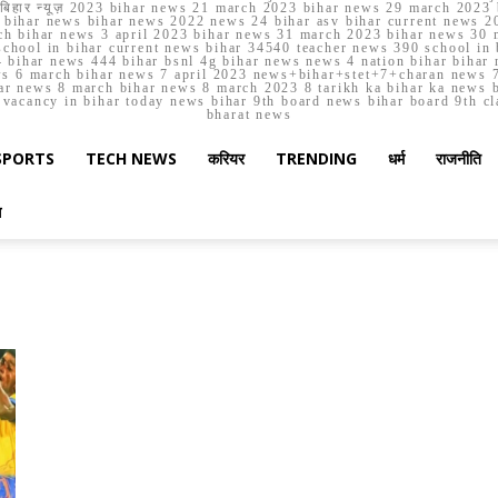
मार्च बिहार न्यूज़ 2023 bihar news 21 march 2023 bihar news 29 march 2
ihar news bihar news 2022 news 24 bihar asv bihar current news 20
h bihar news 3 april 2023 bihar news 31 march 2023 bihar news 30 
chool in bihar current news bihar 34540 teacher news 390 school in 
 bihar news 444 bihar bsnl 4g bihar news news 4 nation bihar bihar n
ws 6 march bihar news 7 april 2023 news+bihar+stet+7+charan news 7
ar news 8 march bihar news 8 march 2023 8 tarikh ka bihar ka news bih
er vacancy in bihar today news bihar 9th board news bihar board 9th c
bharat news
SPORTS
TECH NEWS
करियर
TRENDING
धर्म
राजनीति
स