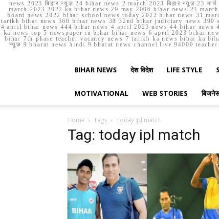
news 2023 बिहार न्यूज़ 24 bihar news 2 march 2023 बिहार न्यूज़ 23 
march 2023 2022 ka bihar news 29 may 2006 bihar news 23 march b
board news 2022 bihar school news today 2022 bihar news 31 marc
tarikh bihar news 360 bihar news 38 32nd bihar judiciary news 390 s
4 april bihar news 444 bihar news 4 april 2023 news 44 bihar news 4
ka news top 5 newspaper in bihar bihar news 6 april 2023 bihar ne
bihar 7th phase teacher vacancy news 7 tarikh ka news bihar ka bih
न्यूज़ 9 bharat news hindi 9 bharat news channel live 94000 teach
BIHAR NEWS
देश विदेश
LIFE STYLE
MOTIVATIONAL
WEB STORIES
बिजने
Home
Tags
Today ipl match
Tag: today ipl match