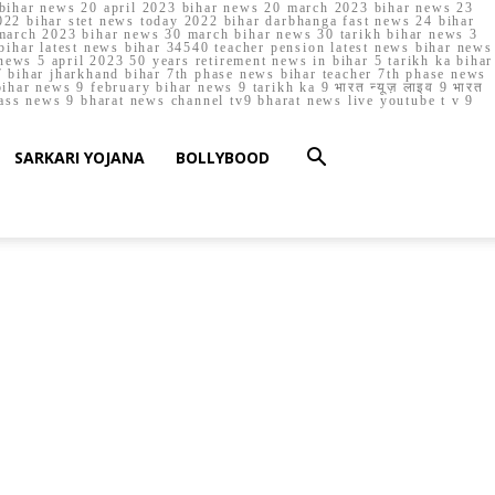
023 bihar news 20 april 2023 bihar news 20 march 2023 bihar news 23
22 bihar stet news today 2022 bihar darbhanga fast news 24 bihar
march 2023 bihar news 30 march bihar news 30 tarikh bihar news 3
bihar latest news bihar 34540 teacher pension latest news bihar news
ews 5 april 2023 50 years retirement news in bihar 5 tarikh ka bihar
 bihar jharkhand bihar 7th phase news bihar teacher 7th phase news
ar news 9 february bihar news 9 tarikh ka 9 भारत न्यूज़ लाइव 9 भारत
lass news 9 bharat news channel tv9 bharat news live youtube t v 9
SARKARI YOJANA
BOLLYBOOD