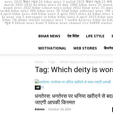
news 2023 बिहार न्यूज़ 24 bihar news 2 march 2023 बिहार न्यूज़ 23 
march 2023 2022 ka bihar news 29 may 2006 bihar news 23 march b
board news 2022 bihar school news today 2022 bihar news 31 marc
tarikh bihar news 360 bihar news 38 32nd bihar judiciary news 390 s
4 april bihar news 444 bihar news 4 april 2023 news 44 bihar news 4
ka news top 5 newspaper in bihar bihar news 6 april 2023 bihar ne
bihar 7th phase teacher vacancy news 7 tarikh ka news bihar ka bih
न्यूज़ 9 bharat news hindi 9 bharat news channel live 94000 teach
BIHAR NEWS
देश विदेश
LIFE STYLE
MOTIVATIONAL
WEB STORIES
बिजने
Home
Tags
Which deity is worshipped on Dhant
Tag: Which deity is wo
धर्म
धनतेरस: धनतेरस पर धनिया खरीदने से ब
जाएगी आपकी किस्मत
Admin
-
October 24, 2024