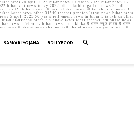
023 bihar news 20 april 2023 bihar news 20 march 2023 bihar news 23
22 bihar stet news today 2022 bihar darbhanga fast news 24 bihar
march 2023 bihar news 30 march bihar news 30 tarikh bihar news 3
bihar latest news bihar 34540 teacher pension latest news bihar news
ews 5 april 2023 50 years retirement news in bihar 5 tarikh ka bihar
 bihar jharkhand bihar 7th phase news bihar teacher 7th phase news
ar news 9 february bihar news 9 tarikh ka 9 भारत न्यूज़ लाइव 9 भारत
lass news 9 bharat news channel tv9 bharat news live youtube t v 9
SARKARI YOJANA
BOLLYBOOD