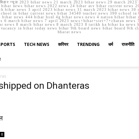
मार्च बिहार न्यूज़ 2023 bihar news 21 march 2023 bihar news 29 march 2
ihar news bihar news 2022 news 24 bihar asv bihar current news 20
h bihar news 3 april 2023 bihar news 31 march 2023 bihar news 30 
chool in bihar current news bihar 34540 teacher news 390 school in 
 bihar news 444 bihar bsnl 4g bihar news news 4 nation bihar bihar n
ws 6 march bihar news 7 april 2023 news+bihar+stet+7+charan news 7
ar news 8 march bihar news 8 march 2023 8 tarikh ka bihar ka news bih
er vacancy in bihar today news bihar 9th board news bihar board 9th c
bharat news
SPORTS
TECH NEWS
करियर
TRENDING
धर्म
राजनीति
स
eras
rshipped on Dhanteras
दल
0