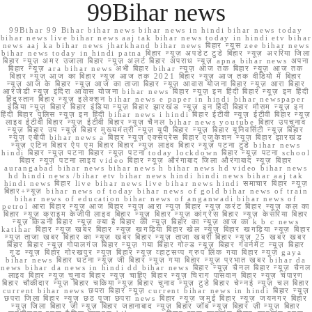
99Bihar news
99Bihar 99 Bihar bihar news bihar news in hindi bihar news today
bihar news live bihar news aaj tak bihar news today in hindi etv bihar
news aaj ka bihar news jharkhand bihar news बिहार न्यूस zee bihar news
bihar news today in hindi patna बिहार न्यूज़ अपडेट टुडे बिहार न्यूज़ अररिया जिला
बिहार न्यूज़ अमर उजाला बिहार न्यूज़ अलर्ट बिहार अपराध न्यूज़ apna bihar news अपना
बिहार न्यूज़ ara bihar news अभी बिहार bihar न्यूज़ आज तक बिहार न्यूज़ आज तक
बिहार न्यूज़ आज का बिहार न्यूज़ आज तक 2021 बिहार न्यूज़ आज तक वीडियो में बिहार
न्यूज़ आज के बिहार न्यूज़ आज का ताजा बिहार न्यूज़ आवास योजना बिहार न्यूज़ आरा बिहार
आरजेडी न्यूज़ इंदिरा आवास योजना bihar news बिहार न्यूज़ इन हिंदी बिहार न्यूज़ इन हिंदी
हिंदुस्तान बिहार न्यूज़ इलेक्शन bihar news e paper in hindi bihar newspaper
इंडिया न्यूज़ बिहार बिहार इंडिया न्यूज़ बिहार झारखंड न्यूज़ इन हिंदी बिहार मौसम न्यूज़ इन
हिंदी बिहार पुलिस न्यूज़ इन हिंदी bihar news i hindi बिहार ईटीवी न्यूज़ ईटीवी बिहार न्यूज़
लाइव ईटीवी बिहार न्यूज़ ईटीवी बिहार न्यूज़ चैनल bihar news youtube बिहार उपचुनाव
न्यूज़ बिहार उप न्यूज़ बिहार मुख्यमंत्री न्यूज़ यूपी बिहार न्यूज़ बिहार यूनिवर्सिटी न्यूज़ बिहार
न्यूज़ एबीपी bihar news a बिहार न्यूज़ एक्सप्रेस बिहार एजुकेशन न्यूज़ बिहार झारखंड
न्यूज़ एटिन बिहार ऐप एम बिहार बिहार न्यूज़ लाइव बिहार न्यूज़ पटना टुडे bihar news
hindi बिहार न्यूज़ पटना बिहार न्यूज़ पटना today lockdown बिहार न्यूज़ पटना school
बिहार न्यूज़ पटना लाइव video बिहार न्यूज़ औरंगाबाद जिला औरंगाबाद न्यूज़ बिहार
aurangabad bihar news bihar news h bihar news hd video bihar news
hd hindi news /bihar etv bihar news hindi hindi news bihar aaj tak
hindi news बिहार live bihar news live bihar news hindi समाचार बिहार न्यूज़
बिहार+न्यूज़ bihar news of today bihar news of gold bihar news of train
bihar news of education bihar news of anganwadi bihar news of
petrol आरा बिहार न्यूज़ आज बिहार न्यूज़ आरा न्यूज़ बिहार न्यूज़ करंट बिहार न्यूज़ कल का
बिहार न्यूज़ क्राइम केजीपी लाइव बिहार न्यूज़ बिहार न्यूज़ कांग्रेस बिहार न्यूज़ केसरिया बिहार
न्यूज़ किडनी बिहार न्यूज़ क्या है बिहार की न्यूज़ बिहार का न्यूज़ आज का k b c news
katihar बिहार न्यूज़ खबर बिहार न्यूज़ खगड़िया बिहार खेल न्यूज़ बिहार खगड़िया न्यूज़ बिहार
न्यूज़ ताजा खबर बिहार का न्यूज़ खबर बिहार न्यूज़ ताजा खबरी बिहार न्यूज़ 25 खबर खबर
बिहार बिहार न्यूज़ गोपालगंज बिहार न्यूज़ गया बिहार गोल्ड न्यूज़ बिहार गवर्नमेंट न्यूज़ बिहार
गुड न्यूज़ बिहार गोरखपुर न्यूज़ बिहार न्यूज़ व्हाट्सप्प ग्रुप लिंक गया बिहार न्यूज़ gaya
bihar news बिहार घटना न्यूज़ जी बिहार न्यूज़ गया बिहार न्यूज़ प्रभात खबर bihar da
news bihar da news in hindi dd bihar news बिहार न्यूज़ चैनल बिहार न्यूज़ चैनल
लाइव बिहार न्यूज़ चुनाव बिहार न्यूज़ चाहिए बिहार न्यूज़ चिराग पासवान बिहार न्यूज़ चंपारण
बिहार चौकीदार न्यूज़ बिहार चकिया न्यूज़ बिहार चुनाव न्यूज़ टुडे बिहार चेन्नई न्यूज़ चल बिहार
current bihar news छपरा बिहार न्यूज़ current bihar news in hindi बिहार न्यूज़
छपरा जिला बिहार न्यूज़ छठ पूजा छपरा news बिहार न्यूज़ जमुई बिहार न्यूज़ जयनगर बिहार
न्यूज़ जिला बिहार जी न्यूज़ बिहार जहानाबाद न्यूज़ बिहार जॉब न्यूज़ बिहार ज़ी न्यूज़ बिहार