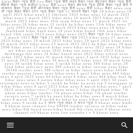
bihar बिहार न्यूज़ हिंदी live बिहार न्यूज़ हिंदी लाइव बिहार न्यूज़ हिंदुस्तान बिहार न्यूज़ हिंदी
वीडियो बिहार न्यूज़ हाजीपुर bihar हिंदी news बिहार होमगार्ड न्यूज़ ईटीवी बिहार न्यूज़ हिंदी में
सासाराम बिहार न्यूज़ हिंदी औरंगाबाद बिहार न्यूज़ हिंदी news हिंदी bihar बिहार news.com
जी न्यूज बिहार बिहार ट्रेन न्यूज़ बिहार न्यूज़ 12 फरवरी बिहार न्यूज़ 18 bihar news 18
april 2023 bihar news 13 february 2023 bihar news 12 march 2023
bihar news 1 march 2023 bihar news 14 march 2023 bihar news 11
march 2023 bihar news 10th exam bihar news 17 march 2023 1st
bihar news 18 bihar news 12 tarikh ka bihar news 12th bihar news 17
july 2005 bihar news 18 march 2023 bihar news news 18 bihar
jharkhand bihar band news 18 june bihar board 10th news bihar
board 10th result 2023 news bihar news 2023 बिहार न्यूज़ 24 bihar news
2 march 2023 बिहार न्यूज़ 23 मार्च बिहार न्यूज़ 2023 bihar news 21 march
2023 bihar news 29 march 2023 bihar news 20 april 2023 bihar news
20 march 2023 bihar news 23 march 2023 2022 ka bihar news 29 may
2006 bihar news 23 march bihar news bihar news 2022 news 24 bihar
asv bihar current news 2022 bihar stet news today 2022 bihar
darbhanga fast news 24 bihar board news 2022 bihar school news
today 2022 bihar news 31 march bihar news 3 april 2023 bihar news
31 march 2023 bihar news 30 march 2023 bihar news 30 march bihar
news 30 tarikh bihar news 3 tarikh bihar news 360 bihar news 38
32nd bihar judiciary news 390 school in bihar current news bihar
34540 teacher news 390 school in bihar latest news bihar 34540
teacher pension latest news bihar news 4 april bihar news 444 bihar
news 4 april 2023 news 44 bihar news 4 bihar news 444 bihar bsnl 4g
bihar news news 4 nation bihar bihar news 5 april 2023 50 years
retirement news in bihar 5 tarikh ka bihar ka news top 5 newspaper in
bihar bihar news 6 april 2023 bihar news 6 march bihar news 7 april
2023 news+bihar+stet+7+charan news 7 bihar jharkhand bihar 7th
phase news bihar teacher 7th phase news bihar 7th phase teacher
vacancy news 7 tarikh ka news bihar ka bihar news 8 march bihar
news 8 march 2023 8 tarikh ka bihar ka news bihar news 9 february
bihar news 9 tarikh ka 9 भारत न्यूज़ लाइव 9 भारत न्यूज़ 9 bharat news hindi
9 bharat news channel live 94000 teacher vacancy in bihar today
news bihar 9th board news bihar board 9th class news 9 bharat news
channel tv9 bharat news live youtube t v 9 bharat news