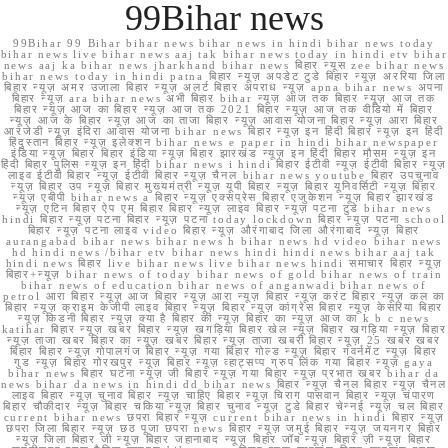
99Bihar news
99Bihar 99 Bihar bihar news bihar news in hindi bihar news today
bihar news live bihar news aaj tak bihar news today in hindi etv bihar
news aaj ka bihar news jharkhand bihar news बिहार न्यूस zee bihar news
bihar news today in hindi patna बिहार न्यूज़ अपडेट टुडे बिहार न्यूज़ अररिया जिला
बिहार न्यूज़ अमर उजाला बिहार न्यूज़ अलर्ट बिहार अपराध न्यूज़ apna bihar news अपना
बिहार न्यूज़ ara bihar news अभी बिहार bihar न्यूज़ आज तक बिहार न्यूज़ आज तक
बिहार न्यूज़ आज का बिहार न्यूज़ आज तक 2021 बिहार न्यूज़ आज तक वीडियो में बिहार
न्यूज़ आज के बिहार न्यूज़ आज का ताजा बिहार न्यूज़ आवास योजना बिहार न्यूज़ आरा बिहार
आरजेडी न्यूज़ इंदिरा आवास योजना bihar news बिहार न्यूज़ इन हिंदी बिहार न्यूज़ इन हिंदी
हिंदुस्तान बिहार न्यूज़ इलेक्शन bihar news e paper in hindi bihar newspaper
इंडिया न्यूज़ बिहार बिहार इंडिया न्यूज़ बिहार झारखंड न्यूज़ इन हिंदी बिहार मौसम न्यूज़ इन
हिंदी बिहार पुलिस न्यूज़ इन हिंदी bihar news i hindi बिहार ईटीवी न्यूज़ ईटीवी बिहार न्यूज़
लाइव ईटीवी बिहार न्यूज़ ईटीवी बिहार न्यूज़ चैनल bihar news youtube बिहार उपचुनाव
न्यूज़ बिहार उप न्यूज़ बिहार मुख्यमंत्री न्यूज़ यूपी बिहार न्यूज़ बिहार यूनिवर्सिटी न्यूज़ बिहार
न्यूज़ एबीपी bihar news a बिहार न्यूज़ एक्सप्रेस बिहार एजुकेशन न्यूज़ बिहार झारखंड
न्यूज़ एटिन बिहार ऐप एम बिहार बिहार न्यूज़ लाइव बिहार न्यूज़ पटना टुडे bihar news
hindi बिहार न्यूज़ पटना बिहार न्यूज़ पटना today lockdown बिहार न्यूज़ पटना school
बिहार न्यूज़ पटना लाइव video बिहार न्यूज़ औरंगाबाद जिला औरंगाबाद न्यूज़ बिहार
aurangabad bihar news bihar news h bihar news hd video bihar news
hd hindi news /bihar etv bihar news hindi hindi news bihar aaj tak
hindi news बिहार live bihar news live bihar news hindi समाचार बिहार न्यूज़
बिहार+न्यूज़ bihar news of today bihar news of gold bihar news of train
bihar news of education bihar news of anganwadi bihar news of
petrol आरा बिहार न्यूज़ आज बिहार न्यूज़ आरा न्यूज़ बिहार न्यूज़ करंट बिहार न्यूज़ कल का
बिहार न्यूज़ क्राइम केजीपी लाइव बिहार न्यूज़ बिहार न्यूज़ कांग्रेस बिहार न्यूज़ केसरिया बिहार
न्यूज़ किडनी बिहार न्यूज़ क्या है बिहार की न्यूज़ बिहार का न्यूज़ आज का k b c news
katihar बिहार न्यूज़ खबर बिहार न्यूज़ खगड़िया बिहार खेल न्यूज़ बिहार खगड़िया न्यूज़ बिहार
न्यूज़ ताजा खबर बिहार का न्यूज़ खबर बिहार न्यूज़ ताजा खबरी बिहार न्यूज़ 25 खबर खबर
बिहार बिहार न्यूज़ गोपालगंज बिहार न्यूज़ गया बिहार गोल्ड न्यूज़ बिहार गवर्नमेंट न्यूज़ बिहार
गुड न्यूज़ बिहार गोरखपुर न्यूज़ बिहार न्यूज़ व्हाट्सप्प ग्रुप लिंक गया बिहार न्यूज़ gaya
bihar news बिहार घटना न्यूज़ जी बिहार न्यूज़ गया बिहार न्यूज़ प्रभात खबर bihar da
news bihar da news in hindi dd bihar news बिहार न्यूज़ चैनल बिहार न्यूज़ चैनल
लाइव बिहार न्यूज़ चुनाव बिहार न्यूज़ चाहिए बिहार न्यूज़ चिराग पासवान बिहार न्यूज़ चंपारण
बिहार चौकीदार न्यूज़ बिहार चकिया न्यूज़ बिहार चुनाव न्यूज़ टुडे बिहार चेन्नई न्यूज़ चल बिहार
current bihar news छपरा बिहार न्यूज़ current bihar news in hindi बिहार न्यूज़
छपरा जिला बिहार न्यूज़ छठ पूजा छपरा news बिहार न्यूज़ जमुई बिहार न्यूज़ जयनगर बिहार
न्यूज़ जिला बिहार जी न्यूज़ बिहार जहानाबाद न्यूज़ बिहार जॉब न्यूज़ बिहार ज़ी न्यूज़ बिहार