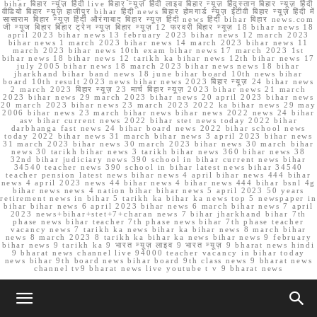
bihar बिहार न्यूज़ हिंदी live बिहार न्यूज़ हिंदी लाइव बिहार न्यूज़ हिंदुस्तान बिहार न्यूज़ हिंदी
वीडियो बिहार न्यूज़ हाजीपुर bihar हिंदी news बिहार होमगार्ड न्यूज़ ईटीवी बिहार न्यूज़ हिंदी में
सासाराम बिहार न्यूज़ हिंदी औरंगाबाद बिहार न्यूज़ हिंदी news हिंदी bihar बिहार news.com
जी न्यूज बिहार बिहार ट्रेन न्यूज़ बिहार न्यूज़ 12 फरवरी बिहार न्यूज़ 18 bihar news 18
april 2023 bihar news 13 february 2023 bihar news 12 march 2023
bihar news 1 march 2023 bihar news 14 march 2023 bihar news 11
march 2023 bihar news 10th exam bihar news 17 march 2023 1st
bihar news 18 bihar news 12 tarikh ka bihar news 12th bihar news 17
july 2005 bihar news 18 march 2023 bihar news news 18 bihar
jharkhand bihar band news 18 june bihar board 10th news bihar
board 10th result 2023 news bihar news 2023 बिहार न्यूज़ 24 bihar news
2 march 2023 बिहार न्यूज़ 23 मार्च बिहार न्यूज़ 2023 bihar news 21 march
2023 bihar news 29 march 2023 bihar news 20 april 2023 bihar news
20 march 2023 bihar news 23 march 2023 2022 ka bihar news 29 may
2006 bihar news 23 march bihar news bihar news 2022 news 24 bihar
asv bihar current news 2022 bihar stet news today 2022 bihar
darbhanga fast news 24 bihar board news 2022 bihar school news
today 2022 bihar news 31 march bihar news 3 april 2023 bihar news
31 march 2023 bihar news 30 march 2023 bihar news 30 march bihar
news 30 tarikh bihar news 3 tarikh bihar news 360 bihar news 38
32nd bihar judiciary news 390 school in bihar current news bihar
34540 teacher news 390 school in bihar latest news bihar 34540
teacher pension latest news bihar news 4 april bihar news 444 bihar
news 4 april 2023 news 44 bihar news 4 bihar news 444 bihar bsnl 4g
bihar news news 4 nation bihar bihar news 5 april 2023 50 years
retirement news in bihar 5 tarikh ka bihar ka news top 5 newspaper in
bihar bihar news 6 april 2023 bihar news 6 march bihar news 7 april
2023 news+bihar+stet+7+charan news 7 bihar jharkhand bihar 7th
phase news bihar teacher 7th phase news bihar 7th phase teacher
vacancy news 7 tarikh ka news bihar ka bihar news 8 march bihar
news 8 march 2023 8 tarikh ka bihar ka news bihar news 9 february
bihar news 9 tarikh ka 9 भारत न्यूज़ लाइव 9 भारत न्यूज़ 9 bharat news hindi
9 bharat news channel live 94000 teacher vacancy in bihar today
news bihar 9th board news bihar board 9th class news 9 bharat news
channel tv9 bharat news live youtube t v 9 bharat news