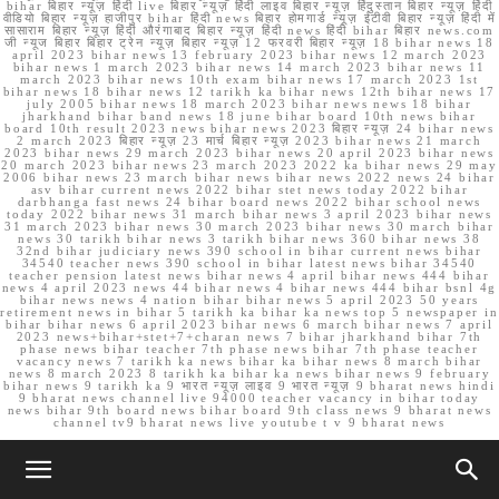
bihar बिहार न्यूज़ हिंदी live बिहार न्यूज़ हिंदी लाइव बिहार न्यूज़ हिंदुस्तान बिहार न्यूज़ हिंदी
वीडियो बिहार न्यूज़ हाजीपुर bihar हिंदी news बिहार होमगार्ड न्यूज़ ईटीवी बिहार न्यूज़ हिंदी में
सासाराम बिहार न्यूज़ हिंदी औरंगाबाद बिहार न्यूज़ हिंदी news हिंदी bihar बिहार news.com
जी न्यूज बिहार बिहार ट्रेन न्यूज़ बिहार न्यूज़ 12 फरवरी बिहार न्यूज़ 18 bihar news 18
april 2023 bihar news 13 february 2023 bihar news 12 march 2023
bihar news 1 march 2023 bihar news 14 march 2023 bihar news 11
march 2023 bihar news 10th exam bihar news 17 march 2023 1st
bihar news 18 bihar news 12 tarikh ka bihar news 12th bihar news 17
july 2005 bihar news 18 march 2023 bihar news news 18 bihar
jharkhand bihar band news 18 june bihar board 10th news bihar
board 10th result 2023 news bihar news 2023 बिहार न्यूज़ 24 bihar news
2 march 2023 बिहार न्यूज़ 23 मार्च बिहार न्यूज़ 2023 bihar news 21 march
2023 bihar news 29 march 2023 bihar news 20 april 2023 bihar news
20 march 2023 bihar news 23 march 2023 2022 ka bihar news 29 may
2006 bihar news 23 march bihar news bihar news 2022 news 24 bihar
asv bihar current news 2022 bihar stet news today 2022 bihar
darbhanga fast news 24 bihar board news 2022 bihar school news
today 2022 bihar news 31 march bihar news 3 april 2023 bihar news
31 march 2023 bihar news 30 march 2023 bihar news 30 march bihar
news 30 tarikh bihar news 3 tarikh bihar news 360 bihar news 38
32nd bihar judiciary news 390 school in bihar current news bihar
34540 teacher news 390 school in bihar latest news bihar 34540
teacher pension latest news bihar news 4 april bihar news 444 bihar
news 4 april 2023 news 44 bihar news 4 bihar news 444 bihar bsnl 4g
bihar news news 4 nation bihar bihar news 5 april 2023 50 years
retirement news in bihar 5 tarikh ka bihar ka news top 5 newspaper in
bihar bihar news 6 april 2023 bihar news 6 march bihar news 7 april
2023 news+bihar+stet+7+charan news 7 bihar jharkhand bihar 7th
phase news bihar teacher 7th phase news bihar 7th phase teacher
vacancy news 7 tarikh ka news bihar ka bihar news 8 march bihar
news 8 march 2023 8 tarikh ka bihar ka news bihar news 9 february
bihar news 9 tarikh ka 9 भारत न्यूज़ लाइव 9 भारत न्यूज़ 9 bharat news hindi
9 bharat news channel live 94000 teacher vacancy in bihar today
news bihar 9th board news bihar board 9th class news 9 bharat news
channel tv9 bharat news live youtube t v 9 bharat news