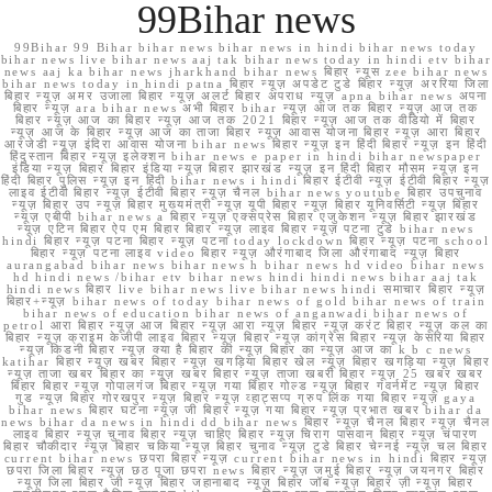
99Bihar news
99Bihar 99 Bihar bihar news bihar news in hindi bihar news today
bihar news live bihar news aaj tak bihar news today in hindi etv bihar
news aaj ka bihar news jharkhand bihar news बिहार न्यूस zee bihar news
bihar news today in hindi patna बिहार न्यूज़ अपडेट टुडे बिहार न्यूज़ अररिया जिला
बिहार न्यूज़ अमर उजाला बिहार न्यूज़ अलर्ट बिहार अपराध न्यूज़ apna bihar news अपना
बिहार न्यूज़ ara bihar news अभी बिहार bihar न्यूज़ आज तक बिहार न्यूज़ आज तक
बिहार न्यूज़ आज का बिहार न्यूज़ आज तक 2021 बिहार न्यूज़ आज तक वीडियो में बिहार
न्यूज़ आज के बिहार न्यूज़ आज का ताजा बिहार न्यूज़ आवास योजना बिहार न्यूज़ आरा बिहार
आरजेडी न्यूज़ इंदिरा आवास योजना bihar news बिहार न्यूज़ इन हिंदी बिहार न्यूज़ इन हिंदी
हिंदुस्तान बिहार न्यूज़ इलेक्शन bihar news e paper in hindi bihar newspaper
इंडिया न्यूज़ बिहार बिहार इंडिया न्यूज़ बिहार झारखंड न्यूज़ इन हिंदी बिहार मौसम न्यूज़ इन
हिंदी बिहार पुलिस न्यूज़ इन हिंदी bihar news i hindi बिहार ईटीवी न्यूज़ ईटीवी बिहार न्यूज़
लाइव ईटीवी बिहार न्यूज़ ईटीवी बिहार न्यूज़ चैनल bihar news youtube बिहार उपचुनाव
न्यूज़ बिहार उप न्यूज़ बिहार मुख्यमंत्री न्यूज़ यूपी बिहार न्यूज़ बिहार यूनिवर्सिटी न्यूज़ बिहार
न्यूज़ एबीपी bihar news a बिहार न्यूज़ एक्सप्रेस बिहार एजुकेशन न्यूज़ बिहार झारखंड
न्यूज़ एटिन बिहार ऐप एम बिहार बिहार न्यूज़ लाइव बिहार न्यूज़ पटना टुडे bihar news
hindi बिहार न्यूज़ पटना बिहार न्यूज़ पटना today lockdown बिहार न्यूज़ पटना school
बिहार न्यूज़ पटना लाइव video बिहार न्यूज़ औरंगाबाद जिला औरंगाबाद न्यूज़ बिहार
aurangabad bihar news bihar news h bihar news hd video bihar news
hd hindi news /bihar etv bihar news hindi hindi news bihar aaj tak
hindi news बिहार live bihar news live bihar news hindi समाचार बिहार न्यूज़
बिहार+न्यूज़ bihar news of today bihar news of gold bihar news of train
bihar news of education bihar news of anganwadi bihar news of
petrol आरा बिहार न्यूज़ आज बिहार न्यूज़ आरा न्यूज़ बिहार न्यूज़ करंट बिहार न्यूज़ कल का
बिहार न्यूज़ क्राइम केजीपी लाइव बिहार न्यूज़ बिहार न्यूज़ कांग्रेस बिहार न्यूज़ केसरिया बिहार
न्यूज़ किडनी बिहार न्यूज़ क्या है बिहार की न्यूज़ बिहार का न्यूज़ आज का k b c news
katihar बिहार न्यूज़ खबर बिहार न्यूज़ खगड़िया बिहार खेल न्यूज़ बिहार खगड़िया न्यूज़ बिहार
न्यूज़ ताजा खबर बिहार का न्यूज़ खबर बिहार न्यूज़ ताजा खबरी बिहार न्यूज़ 25 खबर खबर
बिहार बिहार न्यूज़ गोपालगंज बिहार न्यूज़ गया बिहार गोल्ड न्यूज़ बिहार गवर्नमेंट न्यूज़ बिहार
गुड न्यूज़ बिहार गोरखपुर न्यूज़ बिहार न्यूज़ व्हाट्सप्प ग्रुप लिंक गया बिहार न्यूज़ gaya
bihar news बिहार घटना न्यूज़ जी बिहार न्यूज़ गया बिहार न्यूज़ प्रभात खबर bihar da
news bihar da news in hindi dd bihar news बिहार न्यूज़ चैनल बिहार न्यूज़ चैनल
लाइव बिहार न्यूज़ चुनाव बिहार न्यूज़ चाहिए बिहार न्यूज़ चिराग पासवान बिहार न्यूज़ चंपारण
बिहार चौकीदार न्यूज़ बिहार चकिया न्यूज़ बिहार चुनाव न्यूज़ टुडे बिहार चेन्नई न्यूज़ चल बिहार
current bihar news छपरा बिहार न्यूज़ current bihar news in hindi बिहार न्यूज़
छपरा जिला बिहार न्यूज़ छठ पूजा छपरा news बिहार न्यूज़ जमुई बिहार न्यूज़ जयनगर बिहार
न्यूज़ जिला बिहार जी न्यूज़ बिहार जहानाबाद न्यूज़ बिहार जॉब न्यूज़ बिहार ज़ी न्यूज़ बिहार